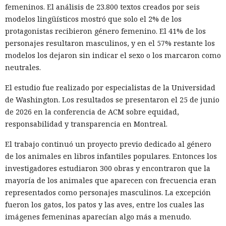
femeninos. El análisis de 23.800 textos creados por seis
modelos lingüísticos mostró que solo el 2% de los
Muka, de 26 años, se declaró culpable de cargos de fraude
protagonistas recibieron género femenino. El 41% de los
informático y telefónico, robo agravado de datos personales
personajes resultaron masculinos, y en el 57% restante los
y conspiración en un tribunal federal del estado de
modelos los dejaron sin indicar el sexo o los marcaron como
Washington. Su sentencia se dictará el 27 de octubre; la
neutrales.
pena máxima es de hasta 32 años de prisión.
El estudio fue realizado por especialistas de la Universidad
Muka y sus cómplices utilizaron credenciales robadas para
de Washington. Los resultados se presentaron el 25 de junio
acceder a cuentas de Snowflake y robaron información de al
de 2026 en la conferencia de ACM sobre equidad,
menos 165 empresas. Entre las afectadas se encuentran
responsabilidad y transparencia en Montreal.
AT&T, Ticketmaster, Advance Auto Parts, Neiman Marcus,
Santander, LendingTree y uno de los distritos escolares más
El trabajo continuó un proyecto previo dedicado al género
grandes de Estados Unidos.
de los animales en libros infantiles populares. Entonces los
investigadores estudiaron 300 obras y encontraron que la
La magnitud de las filtraciones fue enorme: en el caso de
mayoría de los animales que aparecen con frecuencia eran
AT&T se trató de registros de llamadas y mensajes de más
representados como personajes masculinos. La excepción
de 100 millones de abonados, y el hackeo a Ticketmaster
fueron los gatos, los patos y las aves, entre los cuales las
afectó a alrededor de 560 millones de usuarios.
imágenes femeninas aparecían algo más a menudo.
Según la investigación, los hackeos ocurrieron entre febrero