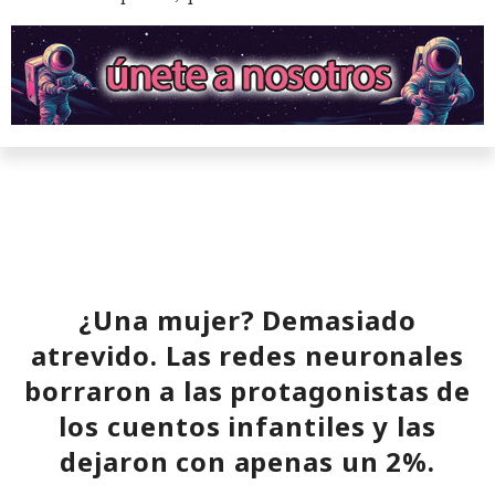
El sonado hackeo a Snowflake
¿Una mujer? Demasiado
no quedó impune: detenido el
atrevido. Las redes neuronales
autor, ya espera sentencia en
borraron a las protagonistas de
una celda.
los cuentos infantiles y las
dejaron con apenas un 2%.
10:34 / 07.08.2026