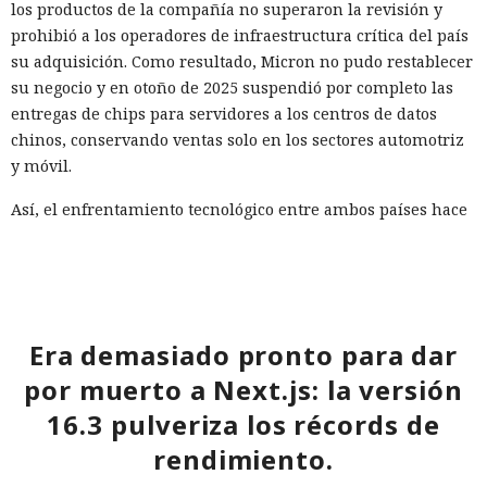
los productos de la compañía no superaron la revisión y
prohibió a los operadores de infraestructura crítica del país
su adquisición. Como resultado, Micron no pudo restablecer
su negocio y en otoño de 2025 suspendió por completo las
entregas de chips para servidores a los centros de datos
chinos, conservando ventas solo en los sectores automotriz
y móvil.
Así, el enfrentamiento tecnológico entre ambos países hace
tiempo que ha superado el marco de aranceles recíprocos y
restricciones a la exportación — ahora están en la mira
empresas concretas y su reputación en mercados
extranjeros. En estas condiciones, los negocios se convierten
cada vez más en instrumentos de medidas de respuesta, y
Era demasiado pronto para dar
no simplemente en participantes de la competencia de
por muerto a Next.js: la versión
mercado.
16.3 pulveriza los récords de
rendimiento.