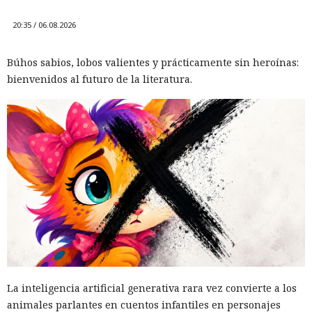
Hombre podría afrontar hasta 32 años de prisión por filtrar
20:35 / 06.08.2026
secretos de 165 empresas.
Búhos sabios, lobos valientes y prácticamente sin heroínas:
bienvenidos al futuro de la literatura.
El canadiense Connor Riley Muka ganó dinero durante
muchos meses con datos robados de otras personas, antes
de ser detenido y entregado a la justicia estadounidense por
La inteligencia artificial generativa rara vez convierte a los
uno de los mayores hackeos de los últimos años — ataque a
animales parlantes en cuentos infantiles en personajes
la plataforma en la nube Snowflake.