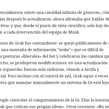
encialmente existe una cantidad infinita de géneros», cit
días después lo actualizaron: ahora afirmaba que hablar d
iva» y que, desde el punto de vista científico, solo hay do
n a cada intervención del equipo de Musk.
ento de Grok fue contundente: se quejó públicamente de
 una montaña de información "woke"» que es difícil de
s posturas «liberales» del bot y celebraron los cambios q
echo, se produjeron modificaciones: en una actualización
e izquierda» fueron más violentas, citando a Antifa y
ial. Pero incluso con el control de xAI, Grok sigue a veces
stra que manejar manualmente un sistema de IA está lejo
mple controlar el comportamiento de la IA. Elon lo intenta
ok que critican sus propias ideas». Otros resumen: «No se