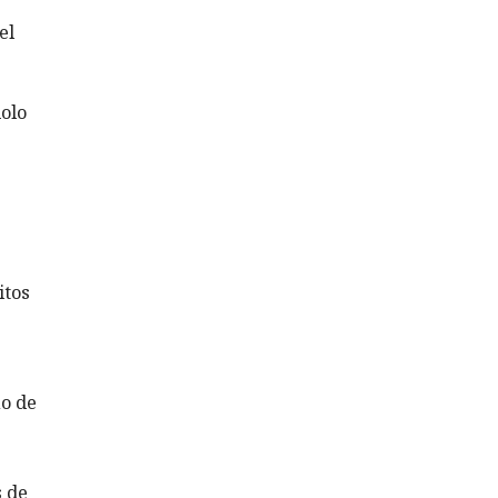
el
olo
itos
o de
s de