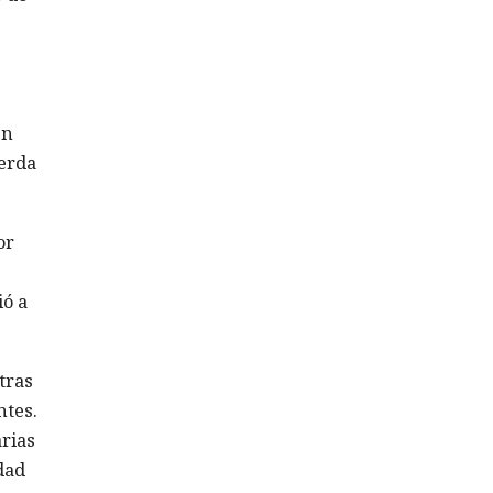
en
ierda
or
ió a
tras
ntes.
arias
dad