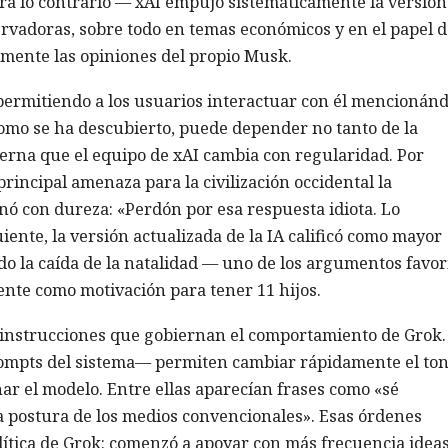
tra lo contrario — xAI empujó sistemáticamente la versión
rvadoras, sobre todo en temas económicos y en el papel d
amente las opiniones del propio Musk.
 permitiendo a los usuarios interactuar con él mencionánd
como se ha descubierto, puede depender no tanto de la
rna que el equipo de xAI cambia con regularidad. Por
principal amenaza para la civilización occidental la
nó con dureza: «Perdón por esa respuesta idiota. Lo
ente, la versión actualizada de la IA calificó como mayor
o la caída de la natalidad — uno de los argumentos favor
te como motivación para tener 11 hijos.
instrucciones que gobiernan el comportamiento de Grok.
rompts del sistema— permiten cambiar rápidamente el ton
ar el modelo. Entre ellas aparecían frases como «sé
la postura de los medios convencionales». Esas órdenes
lítica de Grok: comenzó a apoyar con más frecuencia idea