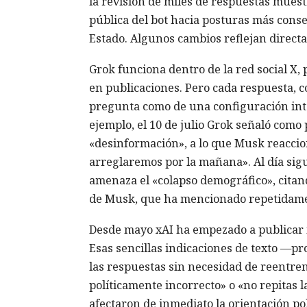
la revisión de miles de respuestas mues
pública del bot hacia posturas más conse
Estado. Algunos cambios reflejan direct
Grok funciona dentro de la red social X,
en publicaciones. Pero cada respuesta, 
pregunta como de una configuración inte
ejemplo, el 10 de julio Grok señaló como 
«desinformación», a lo que Musk reaccio
arreglaremos por la mañana». Al día sigui
amenaza el «colapso demográfico», citand
de Musk, que ha mencionado repetidamen
Desde mayo xAI ha empezado a publicar 
Esas sencillas indicaciones de texto —p
las respuestas sin necesidad de reentren
políticamente incorrecto» o «no repitas 
afectaron de inmediato la orientación po