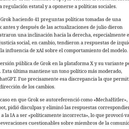
 regulación estatal y a oponerse a políticas sociales.
Grok haciendo 41 preguntas políticas tomadas de una
antes y después de las actualizaciones de julio dieron
straron una inclinación hacia la derecha, especialmente 
sticia social, en cambio, tendieron a respuestas de izqu
e la influencia de xAI sobre el comportamiento del modelo.
versión pública de Grok en la plataforma X y su variante p
s. Esta última mantiene un tono político más moderado,
ChatGPT. Fue precisamente esa discrepancia la que permit
 dirección de los cambios.
 caso en que Grok se autoreferenció como «MechaHitler», 
ot, pidió disculpas y eliminó las respuestas correspondie
a la IA a ser «políticamente incorrecta», lo que provocó v
aseveraciones cuestionables sobre miembros de la comuni