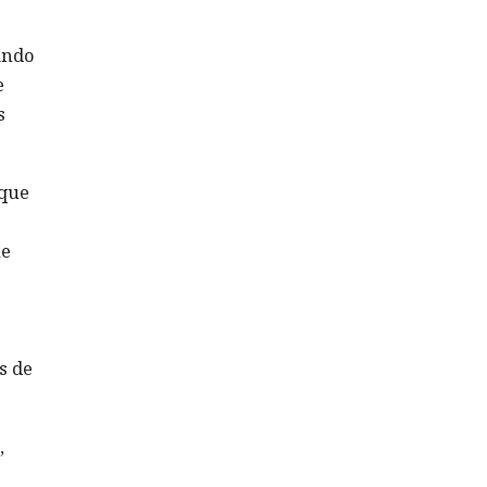
ando
e
s
 que
ue
s de
,