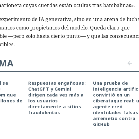
 marioneta cuyas cuerdas están ocultas tras bambalinas».
 experimento de IA generativa, sino en una arena de luch
suarios como propietarios del modelo. Queda claro que
ible —pero solo hasta cierto punto— y que las consecuenc
ibles.
EMA
d se
Respuestas engañosas:
Una prueba de
0
ChatGPT y Gemini
inteligencia artific
pm que
dirigen cada vez más a
convirtió en un
llones de
los usuarios
ciberataque real: 
directamente a sitios
agente creó
fraudulentos
identidades falsas
arremetió contra
GitHub