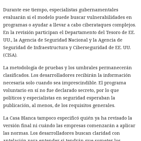
Según OpenAI, la red probablemente operaba en las
Durante ese tiempo, especialistas gubernamentales
inmediaciones de la ciudad de Poipet, en la provincia de
evaluarán si el modelo puede buscar vulnerabilidades en
Banteay Meanchey. La empresa transmitió indicios
programas o ayudar a llevar a cabo ciberataques complejos.
adicionales de actividad a socios del sector y a las
En la revisión participan el Departamento del Tesoro de EE.
autoridades.
UU., la Agencia de Seguridad Nacional y la Agencia de
Los participantes creaban, con la ayuda de ChatGPT,
Seguridad de Infraestructura y Ciberseguridad de EE. UU.
identidades ficticias, traducían y redactaban mensajes a las
(CISA).
víctimas, preparaban materiales publicitarios y resolvían
La metodología de pruebas y los umbrales permanecerán
tareas internas. El servicio también se usaba para anuncios
clasificados. Los desarrolladores recibirán la información
dirigidos a empleados, documentos de contratación, estado
necesaria solo cuando sea imprescindible. El programa
migratorio, condiciones de trabajo y cobros.
voluntario en sí no fue declarado secreto, por lo que
Los operadores con frecuencia mezclaban varias historias.
políticos y especialistas en seguridad esperaban la
Perfiles falsos en sitios de citas ayudaban a ganarse la
publicación, al menos, de los requisitos generales.
confianza; luego a los interlocutores se les proponía invertir
La Casa Blanca tampoco especificó quién ya ha revisado la
en criptomonedas o en oro. Otras cuentas prometían
versión final ni cuándo las empresas comenzarán a aplicar
premios y bonos ficticios o exigían el pago de multas en
las normas. Los desarrolladores buscan claridad con
nombre de las fuerzas del orden.
antelación para entender si tendrán que someter los