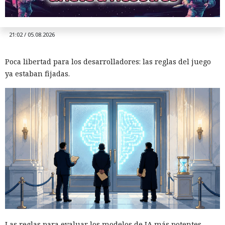
los primeros en evaluarlo.
21:02 / 05.08.2026
Poca libertad para los desarrolladores: las reglas del juego
ya estaban fijadas.
Amor, criptomonedas y
esclavitud: OpenAI descubre
una red internacional de
estafas en ChatGPT
08:06 / 06.08.2026
Estafadores, expertos en cambiar historias, lograban que la
gente entregara voluntariamente sus últimos ahorros
Las reglas para evaluar los modelos de IA más potentes