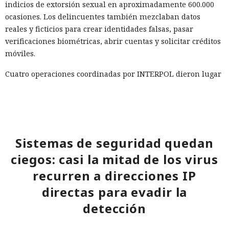
indicios de extorsión sexual en aproximadamente 600.000
ocasiones. Los delincuentes también mezclaban datos
reales y ficticios para crear identidades falsas, pasar
verificaciones biométricas, abrir cuentas y solicitar créditos
móviles.
Cuatro operaciones coordinadas por INTERPOL dieron lugar
a más de 1.500 detenciones, la incautación de cientos de
dispositivos y la devolución de más de 100 millones de
dólares. INTERPOL instó a los países a unificar la
investigación forense digital, a intercambiar datos con
mayor rapidez, a desarrollar capacidades en el manejo de la
Sistemas de seguridad quedan
IA y a fortalecer la cooperación entre bancos, operadores de
ciegos: casi la mitad de los virus
telecomunicaciones y la policía.
recurren a direcciones IP
directas para evadir la
detección