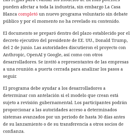
pueden afectar a toda la industria, sin embargo La Casa
Blanca
completó
un nuevo programa voluntario sin debate
público y por el momento no ha revelado su contenido.
El documento se preparó dentro del plazo establecido por el
decreto ejecutivo del presidente de EE. UU., Donald Trump,
del 2 de junio. Las autoridades discutieron el proyecto con
Anthropic, OpenAI y Google, así como con otros
desarrolladores. Se invitó a representantes de las empresas
a una reunión a puerta cerrada para analizar los pasos a
seguir.
Las redes de estafa cada vez con más frecuencia agrupan
El programa debe ayudar a los desarrolladores a
distintos esquemas en una sola fábrica de engaños, y
determinar con antelación si el modelo que crean está
OpenAI
bloqueó
una red de cuentas de ChatGPT vinculada a
sujeto a revisión gubernamental. Los participantes podrán
Camboya que ayudaba a llevar a cabo fraudes de inversión,
proporcionar a las autoridades acceso a determinados
románticos y de azar, y también a hacerse pasar por fuerzas
sistemas avanzados por un periodo de hasta 30 días antes
del orden.
de su lanzamiento o de su transferencia a otros socios de
La investigación comenzó tras una alerta de WhatsApp.
confianza.