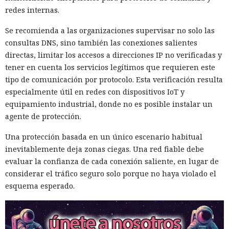
redes internas.
Se recomienda a las organizaciones supervisar no solo las
consultas DNS, sino también las conexiones salientes
directas, limitar los accesos a direcciones IP no verificadas y
tener en cuenta los servicios legítimos que requieren este
tipo de comunicación por protocolo. Esta verificación resulta
especialmente útil en redes con dispositivos IoT y
equipamiento industrial, donde no es posible instalar un
agente de protección.
Una protección basada en un único escenario habitual
inevitablemente deja zonas ciegas. Una red fiable debe
evaluar la confianza de cada conexión saliente, en lugar de
considerar el tráfico seguro solo porque no haya violado el
La Casa Blanca decidió a puerta
esquema esperado.
cerrada el destino de la IA; los
servicios de inteligencia serán