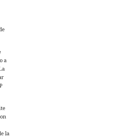
de
e
o a
La
ar
P
ite
con
e la