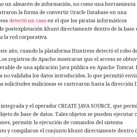
omo un almacén de información, no como una herramienta
ntraron la forma de convertir Oracle Database en una
ress
detectó un caso
en el que los piratas informáticos
de postexplotación khunt directamente dentro de la base 
a la red corporativa.
e este año, cuando la plataforma Huntress detectó el robo d
Los registros de Apache mostraron que el acceso se obtuv
rable de una aplicación Java pública en Apache Tomcat. 
no validaba los datos introducidos, lo que permitió envi
 solicitudes maliciosas se rastrearon hasta la dirección I
a integrada y el operador CREATE JAVA SOURCE, que perm
jeto de base de datos. Tales objetos se pueden ejecutar 
ones, permitir la ejecución de comandos del sistema
sto y compilaron el conjunto khunt directamente dentro d