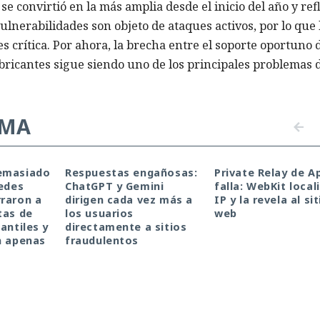
se convirtió en la más amplia desde el inicio del año y ref
ulnerabilidades son objeto de ataques activos, por lo que 
s crítica. Por ahora, la brecha entre el soporte oportuno 
abricantes sigue siendo uno de los principales problemas 
EMA
emasiado
Respuestas engañosas:
Private Relay de A
redes
ChatGPT y Gemini
falla: WebKit local
raron a
dirigen cada vez más a
IP y la revela al sit
tas de
los usuarios
web
antiles y
directamente a sitios
n apenas
fraudulentos