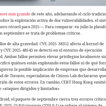
iones más grande
de este año, adelantando el ciclo tradici
bre la explotación activa de dos vulnerabilidades, el sis
ro récord para 2025—. Para comparar: en julio la plata
n septiembre se trata de problemas críticos.
los de alta gravedad. CVE-2025-38352 afecta al kernel de
 y CVE-2025-48543 se detectó en el entorno de ejecución
. Ambas fallos permiten elevar privilegios localmente si
cificó quiénes están explotando estos fallos ni de qué for
gieren la posible implicación de empresas que desarroll
ad de Toronto, especialistas de Citizen Lab declararon que
ación de estos errores. En cambio, CERT Hong Kong emitió
 «ataques dirigidos y limitados».
oid, el paquete de septiembre cierra tres errores crítico
025-21450 (puntaje CVSS 9.1) se refiere al sistema de