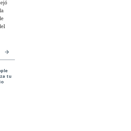
lejó
la
de
del
pple
Tu monedero cripto fue
Una prueba de
iza tu
hackeado en tu portátil
inteligencia artificial 
io
de casa. Culpa de la
convirtió en un
antigua librería
ciberataque real: un
CryptoJS.
agente creó
identidades falsas y
arremetió contra
GitHub