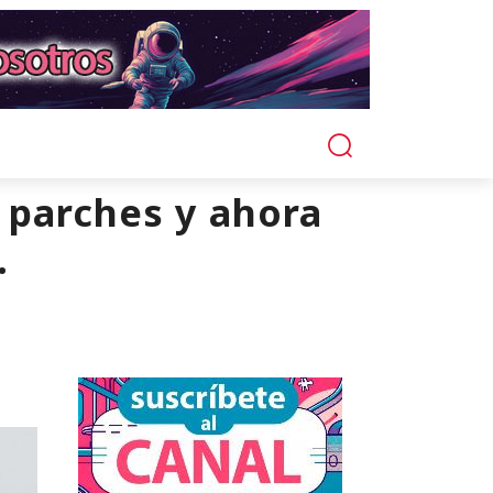
 parches y ahora
.