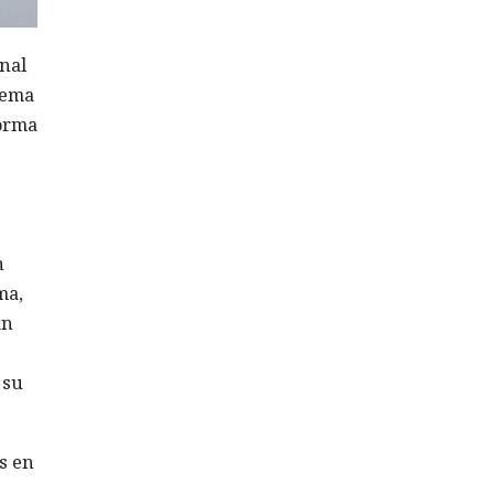
onal
tema
forma
n
ma,
an
 su
s en