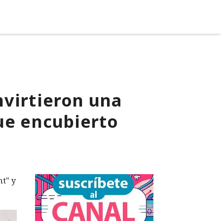
nvirtieron una
ue encubierto
nt" y