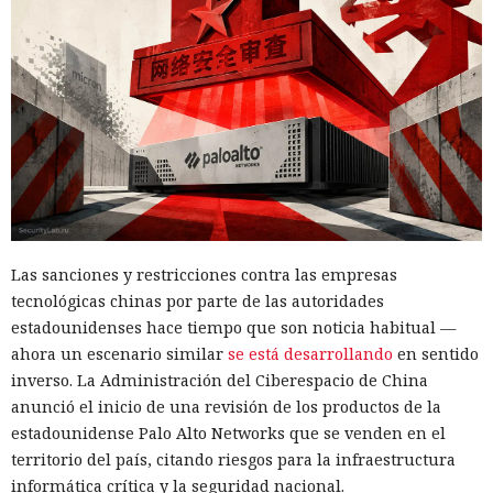
en marketplaces y mandó spam
a todos tus contactos
13:36 / 07.08.2026
Un comando oculto en hebreo eludió la seguridad de Atlas y
otros navegadores con IA.
Las sanciones y restricciones contra las empresas
tecnológicas chinas por parte de las autoridades
estadounidenses hace tiempo que son noticia habitual —
ahora un escenario similar
se está desarrollando
en sentido
inverso. La Administración del Ciberespacio de China
anunció el inicio de una revisión de los productos de la
estadounidense Palo Alto Networks que se venden en el
territorio del país, citando riesgos para la infraestructura
informática crítica y la seguridad nacional.