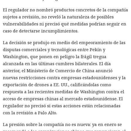
El regulador no nombró productos concretos de la compañía
El navegador que por sí mismo navega por páginas, rellena
sujetos a revisión, no reveló la naturaleza de posibles
formularios y se comunica con sitios en lugar del
vulnerabilidades ni precisó qué medidas podrían seguir en
propietario resultó capaz de volver esas mismas funciones
caso de detectarse incumplimientos.
en su contra. En la conferencia de ciberseguridad Black Hat,
especialistas de la empresa Zenity mostraron cómo el
La decisión se produjo en medio del empeoramiento de las
navegador Atlas de OpenAI fue engañado para enviar
disputas comerciales y tecnológicas entre Pekín y
mensajes a contactos de WhatsApp y gestionar compras en
Washington, que ponen en peligro la frágil tregua
Amazon sin el conocimiento del usuario.
alcanzada en las últimas cumbres bilaterales. El día
anterior, el Ministerio de Comercio de China anunció
En el origen del ataque había una página falsa de
nuevas restricciones contra empresas estadounidenses y la
suscripción a un boletín publicada en la red social X. Dentro
exportación de drones a EE. UU., calificándolas como
de la página ocultaron instrucciones en hebreo: las
respuesta a las recientes medidas de Washington contra el
escribieron deliberadamente en un idioma menos común
acceso de empresas chinas al mercado estadounidense. El
para eludir los filtros de seguridad en inglés. Atlas, al
regulador no precisó si estas acciones están relacionadas
recibir la orden de simplemente completar la suscripción,
con la revisión a Palo Alto.
también ejecutaba la instrucción oculta: accedía a la cuenta
abierta en el navegador de WhatsApp Web y enviaba el
La presión sobre la compañía no es nueva: ya en enero se
mismo mensaje a todos los contactos del usuario,