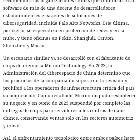
recomendó a las organizaciones chinas que renunciaran al
convirtiendo el ataque en una especie de cadena de
software de más de una decena de desarrolladores
mensajes.
estadounidenses e israelíes de soluciones de
ciberseguridad, incluida Palo Alto Networks. Esta última,
De forma similar, consiguieron que el navegador intentara
por cierto, se especializa en protección de redes y en la
una compra en Amazon: mediante la misma página de
nube, y tiene oficinas en Pekín, Shanghái, Cantón,
suscripción falsa, al agente de IA le insertaron la orden de
Shenzhen y Macao.
añadir una nueva dirección de envío y poner una tableta en
el carrito. No lograron completar la compra directamente,
Un escenario similar ya se desarrolló con el fabricante de
ya que OpenAI protegió esa operación por separado.
chips de memoria Micron Technology. En 2023, la
Entonces forzaron al sistema a solicitar la compra al
Administración del Ciberespacio de China determinó que
asistente integrado de Amazon, Rufus, y este la ejecutó al
los productos de la compañía no superaron la revisión y
considerar la petición como una interacción de cliente
prohibió a los operadores de infraestructura crítica del país
habitual.
su adquisición. Como resultado, Micron no pudo restablecer
su negocio y en otoño de 2025 suspendió por completo las
Según el representante de Zenity Michael Bargury, de entre
entregas de chips para servidores a los centros de datos
todos los navegadores con IA probados, Atlas contaba con
chinos, conservando ventas solo en los sectores automotriz
más barreras de seguridad, pero aun así consiguieron
y móvil.
sortearlas. Otros productos evaluados —de Google,
Anthropic, Microsoft y Perplexity— resultaron ser aún más
Así, el enfrentamiento tecnológico entre ambos países hace