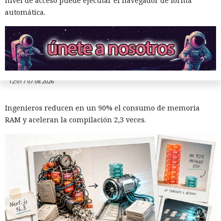
Era demasiado pronto para dar
nivel de acceso puede ejecutar el navegador de forma
automática.
por muerto a Next.js: la versión
16.3 pulveriza los récords de
rendimiento.
12:01 / 07.08.2026
Ingenieros reducen en un 90% el consumo de memoria
RAM y aceleran la compilación 2,3 veces.