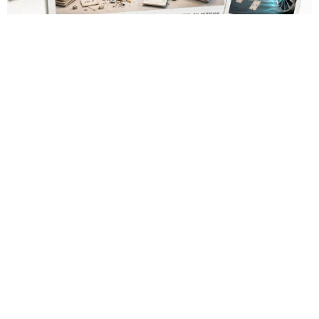
Los desarrolladores, que durante años soportaron fallos
repentinos de Node.js al compilar aplicaciones complejas,
pudieron respirar más tranquilos: salió una nueva versión
del framework de JavaScript Next.js, que promete librarlos
del conocido mensaje «FATAL ERROR». El equipo de Next.js
p
resentó
la versión 16.3 — la primera actualización
importante desde octubre de 2025, que reduce el consumo
de memoria RAM en desarrollo hasta un 90% y, además,
acelera el renderizado y el funcionamiento en general.
La contribución principal a la economía de memoria la
aporta el empaquetador integrado Turbopack, que desde
2022 sustituye progresivamente a Webpack en el proyecto.
En la nueva versión están activados por defecto el caché en
disco y el desplazamiento de datos no utilizados a disco. Una
instancia con 50 rutas (páginas separadas) ahora consume