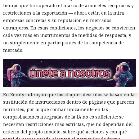
vulnerables. En total, los especialistas encontraron
tiempo que ha superado el marco de aranceles recíprocos y
alrededor de veinte fallos que permiten acceder a archivos
restricciones a la exportación — ahora están en la mira
en el equipo, a gestores de contraseñas y al historial del
empresas concretas y su reputación en mercados
navegador.
extranjeros. En estas condiciones, los negocios se convierten
cada vez más en instrumentos de medidas de respuesta, y
Zenity comunicó los hallazgos a OpenAI ya en enero. La
no simplemente en participantes de la competencia de
compañía confirmó que luego reforzó la protección de Atlas
mercado.
y que aplicó las mismas medidas a las funciones de
navegador en la aplicación ChatGPT. La propia compañía
dejará de mantener Atlas el 9 de agosto. Como alternativa,
OpenAI
ofrece a los usuarios
la aplicación de escritorio
ChatGPT o la extensión para Chrome.
En Zenity subrayan que los ataques descritos se basan en la
sustitución de instrucciones dentro de páginas que parecen
normales, por lo que confiar únicamente en las
comprobaciones integradas de la IA no es suficiente: se
necesitan restricciones más estrictas, que no dependan del
criterio del propio modelo, sobre qué acciones y con qué