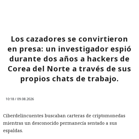
funcionan pero son inestables, mientras que los atacantes
preparados amplían notablemente sus capacidades gracias
a la IA. La empresa aconseja prepararse para un aumento
en el número de vulnerabilidades e incidentes y usar
herramientas con agentes en el SOC (centro de operaciones
Los cazadores se convirtieron
de seguridad) para identificar más rápidamente señales
en presa: un investigador espió
significativas.
durante dos años a hackers de
Corea del Norte a través de sus
propios chats de trabajo.
10:18 / 09.08.2026
Ciberdelincuentes buscaban carteras de criptomonedas
mientras un desconocido permanecía sentado a sus
espaldas.