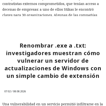
contratistas externos comprometidos, que tenían acceso a
decenas de empresas: a uno de ellos Stikas le encontró
claves para 30 organizaciones. Algunas de las compañías
notificadas corrigieron las vulnerabilidades y revocaron las
credenciales comprometidas.
Para reducir el riesgo, las empresas deberían verificar con
mayor rigor a los contratistas y desarrolladores, limitarles
Renombrar .exe a .txt:
el acceso a los sistemas críticos y no ejecutar programas
investigadores muestran cómo
externos recibidos como tareas de prueba durante el
proceso de contratación.
vulnerar un servidor de
actualizaciones de Windows con
un simple cambio de extensión
07:02 / 08.08.2026
Una vulnerabilidad en un servicio permitió infiltrarse en la