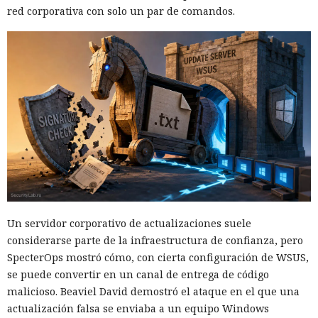
red corporativa con solo un par de comandos.
El DHS intentó acceder a chats
privados de Signal, pero un
tribunal rechazó rápidamente
su petición
06:10 / 09.08.2026
Cuanto más investigaban las autoridades, más se agudizaba
el debate sobre la privacidad en Internet.
Un servidor corporativo de actualizaciones suele
considerarse parte de la infraestructura de confianza, pero
SpecterOps mostró cómo, con cierta configuración de WSUS,
se puede convertir en un canal de entrega de código
malicioso. Beaviel David demostró el ataque en el que una
actualización falsa se enviaba a un equipo Windows