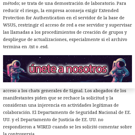
juristas consideran que revelar esos datos dañaría la
método; se trata de una demostración de laboratorio. Para
libertad de asociación.
reducir el riesgo, la empresa aconseja exigir Extended
Protection for Authentication en el servidor de la base de
El interés del gobierno no se limitó al contenido de los
WSUS, restringir el acceso de red a ese servidor y supervisar
mensajes. Durante los interrogatorios a los demandantes,
las llamadas a los procedimientos de creación de grupos y
los abogados del gobierno intentaron averiguar si en los
despliegue de actualizaciones, especialmente si el archivo
chats había funcionarias o funcionarios y grupos políticos,
termina en .txt o .esd.
si participaban personas de otros estados y quién
organizaba las comunidades. De hecho, la disputa sobre la
vigilancia se convirtió en una lucha separada por la
identificación de los participantes de los grupos cerrados.
El tribunal aún no ha decidido si las autoridades obtendrán
acceso a los chats generales de Signal. Los abogados de los
manifestantes piden que se rechace la solicitud y la
consideran una injerencia en actividades legítimas de
colaboración. El Departamento de Seguridad Nacional de EE.
UU. y el Departamento de Justicia de EE. UU. no
respondieron a WIRED cuando se les solicitó comentar sobre
la controversia.