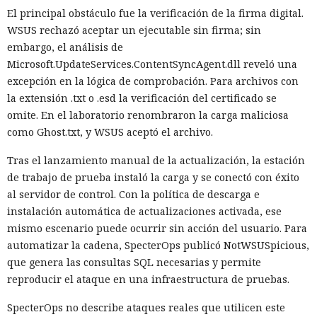
Departamento de Seguridad Nacional y del Servicio de
El principal obstáculo fue la verificación de la firma digital.
Inmigración y Control de Aduanas de EE. UU. (ICE). Los chats
WSUS rechazó aceptar un ejecutable sin firma; sin
ayudaban a vigilar las redadas, documentarlas y advertir a
embargo, el análisis de
los vecinos.
Microsoft.UpdateServices.ContentSyncAgent.dll reveló una
excepción en la lógica de comprobación. Para archivos con
Ahora el gobierno
quiere mirar
dentro de esos grupos. En el
la extensión .txt o .esd la verificación del certificado se
marco del proceso judicial, las autoridades solicitaron
omite. En el laboratorio renombraron la carga maliciosa
información sobre las acciones a las que asistieron los
como Ghost.txt, y WSUS aceptó el archivo.
demandantes, mensajes con sus opiniones sobre las
actuaciones de las fuerzas y comunicaciones sobre dónde y
Tras el lanzamiento manual de la actualización, la estación
cuándo era posible vigilar o grabar el trabajo de ICE. La
de trabajo de prueba instaló la carga y se conectó con éxito
solicitud abarca material desde el 20 de enero de 2025.
al servidor de control. Con la política de descarga e
instalación automática de actualizaciones activada, ese
La defensa trazó la línea precisamente en los grandes chats
mismo escenario puede ocurrir sin acción del usuario. Para
distritales de Signal y se negó a entregarlos al gobierno.
automatizar la cadena, SpecterOps publicó NotWSUSpicious,
Conversaciones más reducidas fueron proporcionadas por
que genera las consultas SQL necesarias y permite
los abogados al tribunal, pero ocultaron los contactos de
reproducir el ataque en una infraestructura de pruebas.
participantes externos y fragmentos que podrían revelar
prioridades internas, tácticas o planes de los grupos. Los
SpecterOps no describe ataques reales que utilicen este