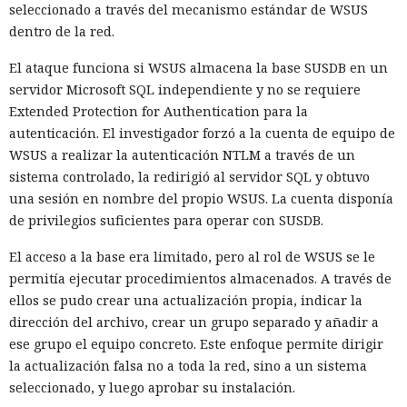
seleccionado a través del mecanismo estándar de WSUS
dentro de la red.
El ataque funciona si WSUS almacena la base SUSDB en un
servidor Microsoft SQL independiente y no se requiere
Extended Protection for Authentication para la
autenticación. El investigador forzó a la cuenta de equipo de
La disputa sobre la vigilancia de manifestantes en el estado
WSUS a realizar la autenticación NTLM a través de un
de Maine salió de las calles y llegó a los tribunales, donde el
sistema controlado, la redirigió al servidor SQL y obtuvo
Departamento de Seguridad Nacional de EE. UU. solicitó
una sesión en nombre del propio WSUS. La cuenta disponía
acceso a grupos cerrados de Signal. La solicitud apareció en
de privilegios suficientes para operar con SUSDB.
el marco del caso
Hilton v. Noem
, en el que residentes
acusan a la agencia de vigilar la actividad pública y de violar
El acceso a la base era limitado, pero al rol de WSUS se le
los derechos garantizados por la Primera Enmienda de la
permitía ejecutar procedimientos almacenados. A través de
Constitución.
ellos se pudo crear una actualización propia, indicar la
dirección del archivo, crear un grupo separado y añadir a
El conflicto comenzó tras el aumento de las operaciones
ese grupo el equipo concreto. Este enfoque permite dirigir
migratorias en barrios residenciales de Maine. Los vecinos
la actualización falsa no a toda la red, sino a un sistema
se organizaron en grupos de respuesta rápida y, a través de
seleccionado, y luego aprobar su instalación.
Signal, se avisaban dónde operaban agentes del