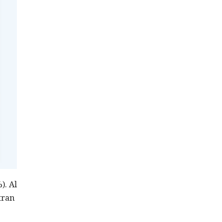
). Al
tran