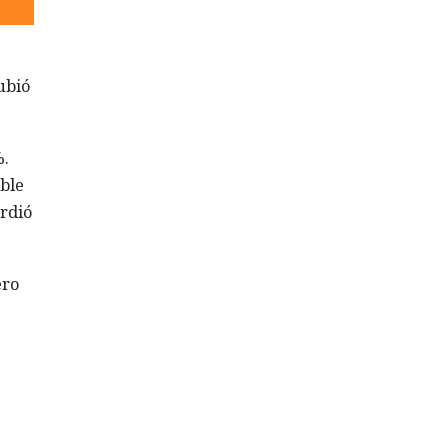
ubió
%.
ble
erdió
ero