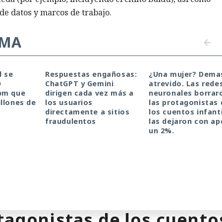
de datos y marcos de trabajo.
EMA
d se
Respuestas engañosas:
¿Una mujer? Dema
0
ChatGPT y Gemini
atrevido. Las rede
pm que
dirigen cada vez más a
neuronales borrar
llones de
los usuarios
las protagonistas 
directamente a sitios
los cuentos infanti
fraudulentos
las dejaron con a
un 2%.
siado atrevido. Las rede
tagonistas de los cuentos