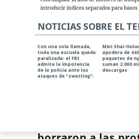
introducir índices separados para bases 
NOTICIAS SOBRE EL T
Con una sola llamada,
Mini Shai-Hulu
toda una escuela queda
apodera de 44
paralizada: el FBI
paquetes de n
admite la impotencia
suman 2.000 mi
de la policía ante los
descargas
ataques de "swatting".
¿Una mujer? Dema
borraron a las pro