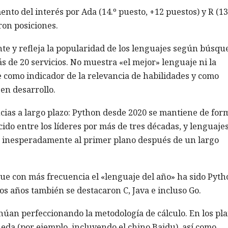
nto del interés por Ada (14.º puesto, +12 puestos) y R (13
ron posiciones.
te y refleja la popularidad de los lenguajes según búsqu
 de 20 servicios. No muestra «el mejor» lenguaje ni la
ve como indicador de la relevancia de habilidades y como
en desarrollo.
cias a largo plazo: Python desde 2020 se mantiene de for
ido entre los líderes por más de tres décadas, y lenguaje
n inesperadamente al primer plano después de un largo
que con más frecuencia el «lenguaje del año» ha sido Pyth
os años también se destacaron C, Java e incluso Go.
núan perfeccionando la metodología de cálculo. En los pl
ueda (por ejemplo, incluyendo el chino Baidu), así como