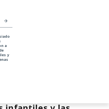
siado
Private Relay de Apple
Tu monedero cripto f
s
falla: WebKit localiza tu
hackeado en tu portát
on a
IP y la revela al sitio
de casa. Culpa de la
de
web
antigua librería
les y
CryptoJS.
penas
s neuronales
 infantiles y las