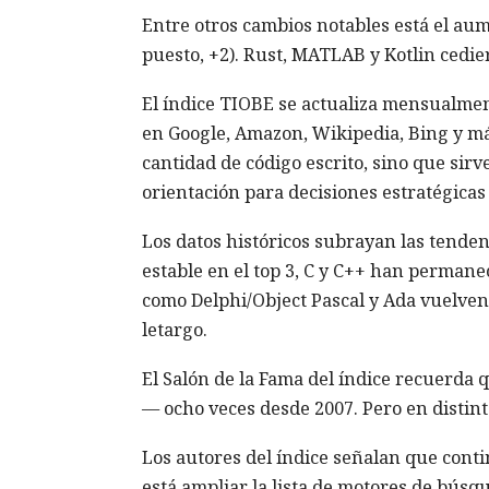
Entre otros cambios notables está el aume
puesto, +2). Rust, MATLAB y Kotlin cedie
El índice TIOBE se actualiza mensualmen
en Google, Amazon, Wikipedia, Bing y más
cantidad de código escrito, sino que sir
orientación para decisiones estratégicas 
Los datos históricos subrayan las tenden
estable en el top 3, C y C++ han permanec
como Delphi/Object Pascal y Ada vuelve
letargo.
El Salón de la Fama del índice recuerda 
— ocho veces desde 2007. Pero en distint
Los autores del índice señalan que conti
está ampliar la lista de motores de búsq