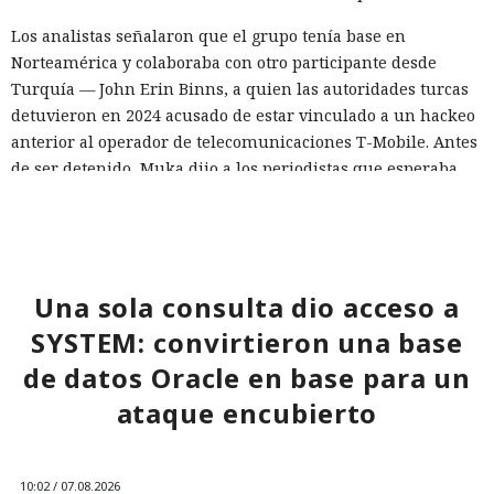
Los analistas señalaron que el grupo tenía base en
Norteamérica y colaboraba con otro participante desde
Turquía — John Erin Binns, a quien las autoridades turcas
detuvieron en 2024 acusado de estar vinculado a un hackeo
anterior al operador de telecomunicaciones T-Mobile. Antes
de ser detenido, Muka dijo a los periodistas que esperaba
ser arrestado y que destruyó pruebas con antelación.
A las víctimas de incidentes similares se les recomienda
cambiar sus credenciales a tiempo y no reutilizarlas, activar
la autenticación multifactor para los servicios en la nube y
Una sola consulta dio acceso a
vigilar la actividad de las cuentas por accesos desde
SYSTEM: convirtieron una base
dispositivos desconocidos.
de datos Oracle en base para un
ataque encubierto
10:02 / 07.08.2026