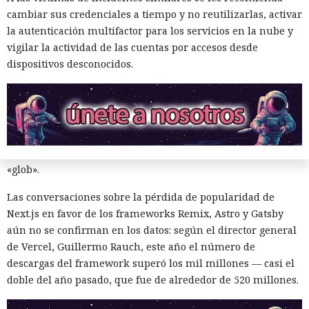
renderizado permite procesar un 22% más de solicitudes
cambiar sus credenciales a tiempo y no reutilizarlas, activar
sin cambiar el código de las aplicaciones.
la autenticación multifactor para los servicios en la nube y
vigilar la actividad de las cuentas por accesos desde
Entre otras novedades figuran la unificación de la carga útil
dispositivos desconocidos.
para reducir el número de solicitudes de precarga, un
mejor caché de archivos estáticos, la herramienta de
depuración Instant Navigations, que muestra los
componentes lentos, documentación con soporte de
versiones para agentes de IA, límites propios de manejo de
errores y compatibilidad con importaciones de archivos tipo
«glob».
Las conversaciones sobre la pérdida de popularidad de
Next.js en favor de los frameworks Remix, Astro y Gatsby
aún no se confirman en los datos: según el director general
de Vercel, Guillermo Rauch, este año el número de
Una sola consulta dio acceso a
descargas del framework superó los mil millones — casi el
doble del año pasado, que fue de alrededor de 520 millones.
SYSTEM: convirtieron una base