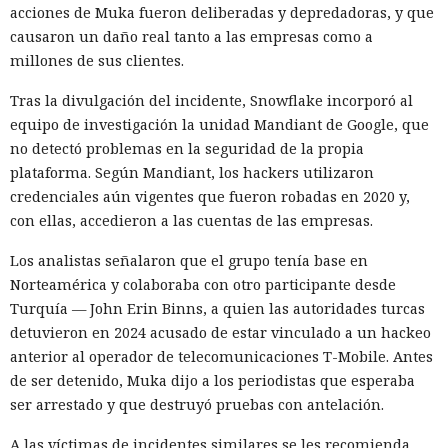
acciones de Muka fueron deliberadas y depredadoras, y que
21 segundos ahora se completa en 9,2 segundos — una
causaron un daño real tanto a las empresas como a
aceleración de 2,3 veces. El desplazamiento de memoria,
millones de sus clientes.
activado por defecto en modo de desarrollo, mueve los datos
no solicitados al disco cuando se aproxima al umbral de
Tras la divulgación del incidente, Snowflake incorporó al
carga y los vuelve a cargar cuando es necesario.
equipo de investigación la unidad Mandiant de Google, que
no detectó problemas en la seguridad de la propia
En modo experimental está disponible un nuevo
plataforma. Según Mandiant, los hackers utilizaron
compilador de React escrito en Rust, integrado directamente
credenciales aún vigentes que fueron robadas en 2020 y,
en Turbopack. Evita la configuración manual de la
memoiza
con ellas, accedieron a las cuentas de las empresas.
ción
que antes requería pasar el código por el
transpilador
Babel, y es capaz de reducir el tiempo de compilación en un
Los analistas señalaron que el grupo tenía base en
34% en arranque en frío y en un 46% en recompilación.
Norteamérica y colaboraba con otro participante desde
Turquía — John Erin Binns, a quien las autoridades turcas
La mejora de rendimiento también afectó a la ejecución del
detuvieron en 2024 acusado de estar vinculado a un hackeo
código. El paso a TypeScript versión 7, reescrito en Go, según
anterior al operador de telecomunicaciones T-Mobile. Antes
la estimación del equipo de Next.js acelera el
de ser detenido, Muka dijo a los periodistas que esperaba
funcionamiento aproximadamente diez veces. En el
ser arrestado y que destruyó pruebas con antelación.
servidor, renunciar a la conversión de los web streams a
favor de los streams nativos de Node.js en toda la capa de
A las víctimas de incidentes similares se les recomienda