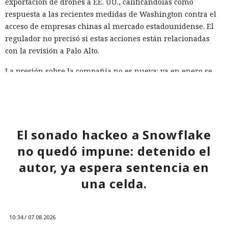
exportación de drones a EE. UU., calificándolas como
respuesta a las recientes medidas de Washington contra el
acceso de empresas chinas al mercado estadounidense. El
regulador no precisó si estas acciones están relacionadas
con la revisión a Palo Alto.
La presión sobre la compañía no es nueva: ya en enero se
recomendó a las organizaciones chinas que renunciaran al
software de más de una decena de desarrolladores
estadounidenses e israelíes de soluciones de
ciberseguridad, incluida Palo Alto Networks. Esta última,
El sonado hackeo a Snowflake
por cierto, se especializa en protección de redes y en la
nube, y tiene oficinas en Pekín, Shanghái, Cantón,
no quedó impune: detenido el
Shenzhen y Macao.
autor, ya espera sentencia en
Un escenario similar ya se desarrolló con el fabricante de
una celda.
chips de memoria Micron Technology. En 2023, la
Administración del Ciberespacio de China determinó que
los productos de la compañía no superaron la revisión y
10:34 / 07.08.2026
prohibió a los operadores de infraestructura crítica del país