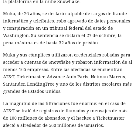
la plataforma en la nube Snowflake.
12:01 / 07.08.2026
Muka, de 26 años, se declaró culpable de cargos de fraude
Ingenieros reducen en un 90% el consumo de memoria
informático y telefónico, robo agravado de datos personales
RAM y aceleran la compilación 2,3 veces.
y conspiración en un tribunal federal del estado de
Washington. Su sentencia se dictará el 27 de octubre; la
pena máxima es de hasta 32 años de prisión.
Muka y sus cómplices utilizaron credenciales robadas para
acceder a cuentas de Snowflake y robaron información de al
menos 165 empresas. Entre las afectadas se encuentran
AT&T, Ticketmaster, Advance Auto Parts, Neiman Marcus,
Santander, LendingTree y uno de los distritos escolares más
grandes de Estados Unidos.
La magnitud de las filtraciones fue enorme: en el caso de
AT&T se trató de registros de llamadas y mensajes de más
Los desarrolladores, que durante años soportaron fallos
de 100 millones de abonados, y el hackeo a Ticketmaster
repentinos de Node.js al compilar aplicaciones complejas,
afectó a alrededor de 560 millones de usuarios.
pudieron respirar más tranquilos: salió una nueva versión