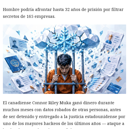
su adquisición. Como resultado, Micron no pudo restablecer
Hombre podría afrontar hasta 32 años de prisión por filtrar
su negocio y en otoño de 2025 suspendió por completo las
secretos de 165 empresas.
entregas de chips para servidores a los centros de datos
chinos, conservando ventas solo en los sectores automotriz
y móvil.
Así, el enfrentamiento tecnológico entre ambos países hace
tiempo que ha superado el marco de aranceles recíprocos y
restricciones a la exportación — ahora están en la mira
empresas concretas y su reputación en mercados
extranjeros. En estas condiciones, los negocios se convierten
cada vez más en instrumentos de medidas de respuesta, y
Era demasiado pronto para dar
no simplemente en participantes de la competencia de
por muerto a Next.js: la versión
mercado.
16.3 pulveriza los récords de
El canadiense Connor Riley Muka ganó dinero durante
rendimiento.
muchos meses con datos robados de otras personas, antes
de ser detenido y entregado a la justicia estadounidense por
uno de los mayores hackeos de los últimos años — ataque a