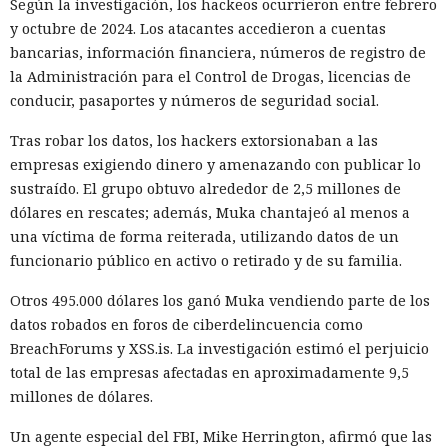
Según la investigación, los hackeos ocurrieron entre febrero
del framework de JavaScript Next.js, que promete librarlos
y octubre de 2024. Los atacantes accedieron a cuentas
del conocido mensaje «FATAL ERROR». El equipo de Next.js
p
bancarias, información financiera, números de registro de
resentó
la versión 16.3 — la primera actualización
la Administración para el Control de Drogas, licencias de
importante desde octubre de 2025, que reduce el consumo
conducir, pasaportes y números de seguridad social.
de memoria RAM en desarrollo hasta un 90% y, además,
acelera el renderizado y el funcionamiento en general.
Tras robar los datos, los hackers extorsionaban a las
empresas exigiendo dinero y amenazando con publicar lo
La contribución principal a la economía de memoria la
sustraído. El grupo obtuvo alrededor de 2,5 millones de
aporta el empaquetador integrado Turbopack, que desde
dólares en rescates; además, Muka chantajeó al menos a
2022 sustituye progresivamente a Webpack en el proyecto.
una víctima de forma reiterada, utilizando datos de un
En la nueva versión están activados por defecto el caché en
funcionario público en activo o retirado y de su familia.
disco y el desplazamiento de datos no utilizados a disco. Una
instancia con 50 rutas (páginas separadas) ahora consume
Otros 495.000 dólares los ganó Muka vendiendo parte de los
alrededor de 840 megabytes en lugar de los anteriores 4,6
datos robados en foros de ciberdelincuencia como
gigabytes — un ahorro de aproximadamente el 82%.
BreachForums y XSS.is. La investigación estimó el perjuicio
total de las empresas afectadas en aproximadamente 9,5
El caché en disco, probado ya en la versión 16.1, lee el caché
millones de dólares.
guardado antes de la compilación y recompila solo los
fragmentos de código que han cambiado. Según pruebas de
Un agente especial del FBI, Mike Herrington, afirmó que las
Vercel, una compilación de un proyecto que antes tardaba