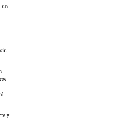
e un
 sin
n
rse
al
rte y