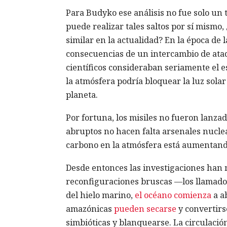
Para Budyko ese análisis no fue solo un t
puede realizar tales saltos por sí mism
similar en la actualidad? En la época de l
consecuencias de un intercambio de ataq
científicos consideraban seriamente el e
la atmósfera podría bloquear la luz solar
planeta.
Por fortuna, los misiles no fueron lanza
abruptos no hacen falta arsenales nuclea
carbono en la atmósfera está aumentando,
Desde entonces las investigaciones han m
reconfiguraciones bruscas —los llamad
del hielo marino,
el océano comienza
a ab
amazónicas
pueden secarse
y convertirs
simbióticas y blanquearse. La circulació