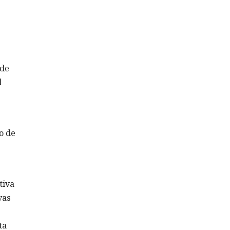
 de
l
o de
tiva
vas
ta