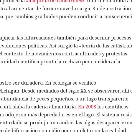
l público la
«máquina de catástrofes»
: una rueda unida a
lto al aumentar de forma suave la carga. Su demostración
aba que cambios graduales pueden conducir a consecuenc
 aplicar las bifurcaciones también para describir procesos
voluciones políticas. Así surgió la «teoría de las catástrof
 contexto de movimientos contraculturales y protestas
unidad científica pronto la rechazó por considerarla
ostró ser duradera. En ecología se verificó
íchigan. Desde mediados del siglo XX se observaron allí 
 y abundancia de peces pequeños, o un lago transparente
 controlaba la cadena alimentaria.
En 2008
los científicos
introdujeron más depredadores en el lago. El sistema resis
to dado se produjo un cambio: las algas desaparecieron 
co de bifurcación coincidió por completo con la realidad.