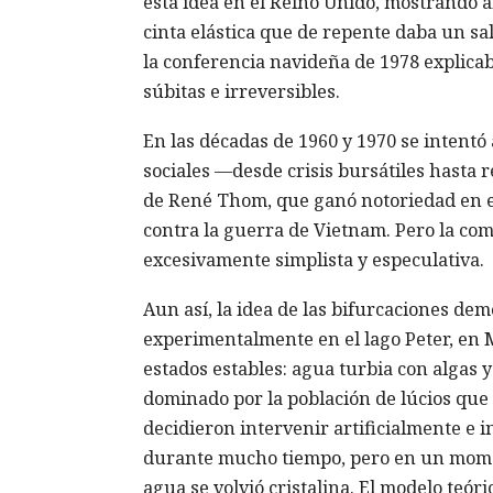
esta idea en el Reino Unido, mostrando a
cinta elástica que de repente daba un sa
la conferencia navideña de 1978 explic
súbitas e irreversibles.
En las décadas de 1960 y 1970 se intentó
sociales —desde crisis bursátiles hasta re
de René Thom, que ganó notoriedad en el
contra la guerra de Vietnam. Pero la com
excesivamente simplista y especulativa.
Aun así, la idea de las bifurcaciones dem
experimentalmente en el lago Peter, en M
estados estables: agua turbia con algas
dominado por la población de lúcios que
decidieron intervenir artificialmente e 
durante mucho tiempo, pero en un momen
agua se volvió cristalina. El modelo teóri