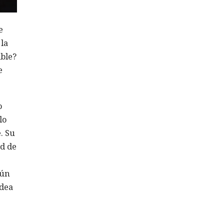
e
 la
ible?
e
o
lo
. Su
ad de
aún
idea