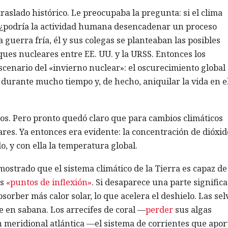
raslado histórico. Le preocupaba la pregunta: si el clima
o, ¿podría la actividad humana desencadenar un proceso
a guerra fría, él y sus colegas se planteaban las posibles
ues nucleares entre EE. UU. y la URSS. Entonces los
scenario del «invierno nuclear»: el oscurecimiento global
 durante mucho tiempo y, de hecho, aniquilar la vida en e
dos. Pero pronto quedó claro que para cambios climáticos
res. Ya entonces era evidente: la concentración de dióxid
 y con ella la temperatura global.
ostrado que el sistema climático de la Tierra es capaz de
os
«puntos de inflexión»
. Si desaparece una parte significa
sorber más calor solar, lo que acelera el deshielo. Las sel
e en sabana. Los arrecifes de coral —
perder
sus algas
n meridional atlántica —el sistema de corrientes que apor