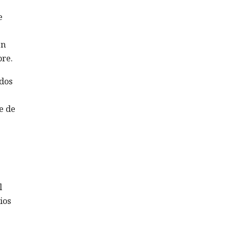
e
en
bre.
ados
e de
l
ios