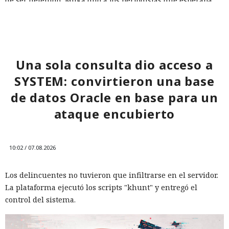
de ser detenido, Muka dijo a los periodistas que esperaba
ser arrestado y que destruyó pruebas con antelación.
A las víctimas de incidentes similares se les recomienda
cambiar sus credenciales a tiempo y no reutilizarlas, activar
la autenticación multifactor para los servicios en la nube y
Una sola consulta dio acceso a
vigilar la actividad de las cuentas por accesos desde
SYSTEM: convirtieron una base
dispositivos desconocidos.
de datos Oracle en base para un
ataque encubierto
10:02 / 07.08.2026
Los delincuentes no tuvieron que infiltrarse en el servidor.
La plataforma ejecutó los scripts "khunt" y entregó el
control del sistema.