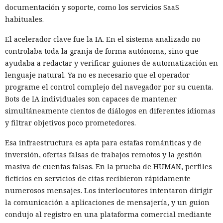
documentación y soporte, como los servicios SaaS
14:18 / 09.08.2026
habituales.
El acelerador clave fue la IA. En el sistema analizado no
Bastaron poco menos de 20 minutos para vulnerar un
controlaba toda la granja de forma autónoma, sino que
procesador protegido.
ayudaba a redactar y verificar guiones de automatización en
lenguaje natural. Ya no es necesario que el operador
programe el control complejo del navegador por su cuenta.
Bots de IA individuales son capaces de mantener
simultáneamente cientos de diálogos en diferentes idiomas
y filtrar objetivos poco prometedores.
Esa infraestructura es apta para estafas románticas y de
inversión, ofertas falsas de trabajos remotos y la gestión
masiva de cuentas falsas. En la prueba de HUMAN, perfiles
ficticios en servicios de citas recibieron rápidamente
numerosos mensajes. Los interlocutores intentaron dirigir
la comunicación a aplicaciones de mensajería, y un guion
La protección contra el ataque Spectre v2 se basa en que el
condujo al registro en una plataforma comercial mediante
procesador borra o aísla el estado del predictor de saltos