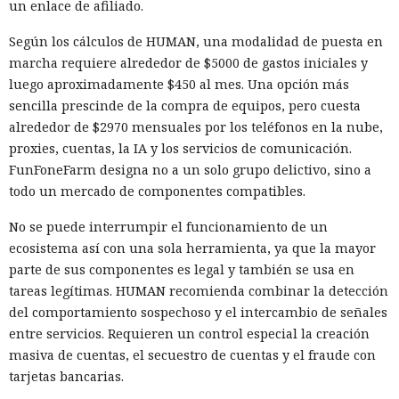
un enlace de afiliado.
antes de ejecutar código protegido, pero especialistas del
MIT CSAIL
encontraron una forma
de intervenir en el breve
Según los cálculos de HUMAN, una modalidad de puesta en
intervalo entre el borrado y el uso de ese estado. La nueva
marcha requiere alrededor de $5000 de gastos iniciales y
clase de ataques recibió el nombre TONTOU, y la variante
luego aproximadamente $450 al mes. Una opción más
mostrada utiliza interrupciones por hardware.
sencilla prescinde de la compra de equipos, pero cuesta
alrededor de $2970 mensuales por los teléfonos en la nube,
El atacante debe ya poder ejecutar código no privilegiado en
proxies, cuentas, la IA y los servicios de comunicación.
un sistema Linux. Ese proceso puede programar
FunFoneFarm designa no a un solo grupo delictivo, sino a
temporizadores de alta precisión y provocar interrupciones
todo un mercado de componentes compatibles.
por hardware casi en el momento oportuno. Si la
interrupción entra en la ventana tras el borrado del
No se puede interrumpir el funcionamiento de un
predictor, el manejador del núcleo cambia su estado y
ecosistema así con una sola herramienta, ya que la mayor
permite preparar de nuevo la predicción de salto errónea.
parte de sus componentes es legal y también se usa en
tareas legítimas. HUMAN recomienda combinar la detección
En pruebas de laboratorio, Interrupt Injection provocó
del comportamiento sospechoso y el intercambio de señales
predicciones erróneas en Intel Cascade Lake Refresh y
entre servicios. Requieren un control especial la creación
Arrow Lake, a pesar de SW loop y BHI_DIS_S, y en AMD Zen 2
masiva de cuentas, el secuestro de cuentas y el fraude con
eludió saferet en combinación con la técnica Inception. En
tarjetas bancarias.
AMD Zen 4 la variante principal del ataque no produjo tales
aciertos. Las comprobaciones se realizaron en cuatro