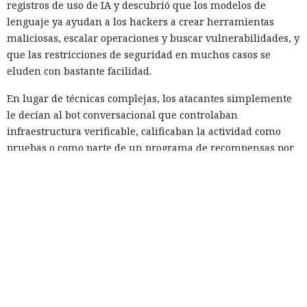
registros de uso de IA y descubrió que los modelos de
lenguaje ya ayudan a los hackers a crear herramientas
maliciosas, escalar operaciones y buscar vulnerabilidades, y
que las restricciones de seguridad en muchos casos se
eluden con bastante facilidad.
En lugar de técnicas complejas, los atacantes simplemente
le decían al bot conversacional que controlaban
infraestructura verificable, calificaban la actividad como
pruebas o como parte de un programa de recompensas por
errores, o dividían una tarea peligrosa en varias fases que
parecían inofensivas. En varios casos, el modelo accedía tras
esa explicación. Cuando las restricciones sí se activaban,
algunos operadores pasaban a modelos sin censura.
Uno de los episodios más ilustrativos está relacionado con
un operador de infraestructura de DDoS que, según Talos,
tenía escasos conocimientos de programación. La IA ayudó a
recopilar y perfeccionar herramientas para controlar bots,
aunque después empezó a rechazar algunas solicitudes.