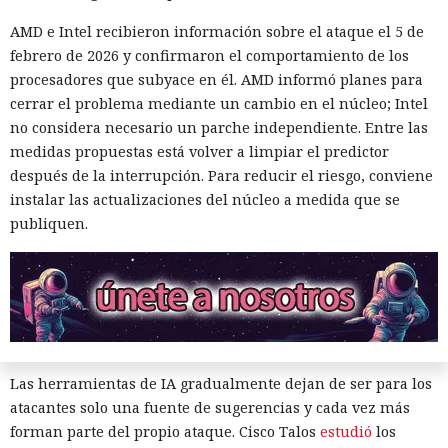
AMD e Intel recibieron información sobre el ataque el 5 de
Delincuentes descubren una forma alarmantemente
febrero de 2026 y confirmaron el comportamiento de los
sencilla de convertir chatbots en cómplices de ataques
procesadores que subyace en él. AMD informó planes para
informáticos.
cerrar el problema mediante un cambio en el núcleo; Intel
no considera necesario un parche independiente. Entre las
medidas propuestas está volver a limpiar el predictor
después de la interrupción. Para reducir el riesgo, conviene
instalar las actualizaciones del núcleo a medida que se
publiquen.
Las herramientas de IA gradualmente dejan de ser para los
atacantes solo una fuente de sugerencias y cada vez más
forman parte del propio ataque. Cisco Talos
estudió
los