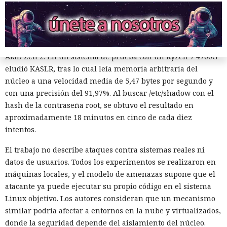
procesadores con las protecciones estándar de Linux
activadas.
Los especialistas construyeron un exploit práctico solo para
AMD Zen 2. En un sistema de prueba con un Ryzen 7 4700G
eludió KASLR, tras lo cual leía memoria arbitraria del
núcleo a una velocidad media de 5,47 bytes por segundo y
con una precisión del 91,97%. Al buscar /etc/shadow con el
hash de la contraseña root, se obtuvo el resultado en
aproximadamente 18 minutos en cinco de cada diez
intentos.
Un hacker engañó a una IA con
«es solo una prueba» y ésta
El trabajo no describe ataques contra sistemas reales ni
datos de usuarios. Todos los experimentos se realizaron en
volcó una base de datos ajena
máquinas locales, y el modelo de amenazas supone que el
de Telegram.
atacante ya puede ejecutar su propio código en el sistema
Linux objetivo. Los autores consideran que un mecanismo
similar podría afectar a entornos en la nube y virtualizados,
11:24 / 09.08.2026
donde la seguridad depende del aislamiento del núcleo.