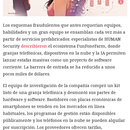
Forcepoint enfatiza que PromptSpy no muestra un ataque
real listo ni ejecuta instrucciones arbitrarias. El proyecto
compara el modo protegido con la simulación donde el
contexto adicional puede cambiar la reacción del siguiente
Los esquemas fraudulentos que antes requerían equipos,
agente de IA. El riesgo principal está relacionado con
habilidades y un gran equipo se ensamblan cada vez más a
cadenas de varios agentes: una línea procesada puede
partir de servicios prefabricados: especialistas de HUMAN
entrar en un resumen, en un borrador de respuesta o en
Security
describieron
el ecosistema FunFoneFarm, donde
una acción posterior de otro componente.
granjas telefónicas, dispositivos en la nube y la IA permiten
lanzar estafas masivas como un proyecto de software
Para reducir ese riesgo, los desarrolladores aconsejan
corriente. La barrera de entrada se ha reducido a unos
verificar los datos entre agentes, limpiar el contexto
pocos miles de dólares.
intermedio, rastrear el origen de las instrucciones e aislar
la memoria del diálogo. Además conviene limitar el plazo
El equipo de investigación de la compañía compró un kit
de conservación del contexto, comprobar el intercambio
listo de una granja telefónica y desmontó sus partes de
entre agentes y vigilar cambios inesperados de
Investigadores del MIT eluden
hardware y software. Bastidores con placas económicas de
comportamiento en distintas etapas de la cadena de
smartphones se venden en los mercados en línea
los parches contra Spectre v2
sistemas de IA.
habituales, los programas de gestión están disponibles
en procesadores Intel y AMD
públicamente y los teléfonos en la nube se pueden alquilar
por suscripción. Los proveedores ofrecen tarifas,