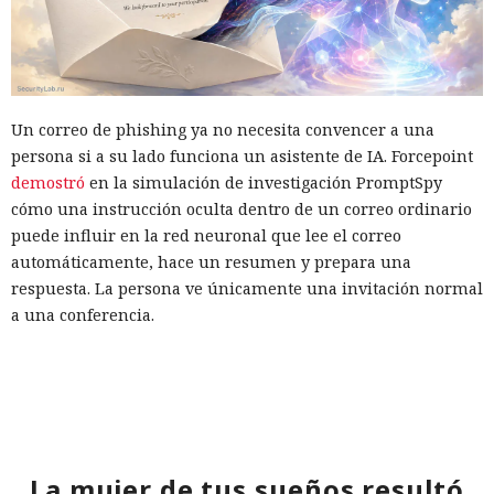
Un correo de phishing ya no necesita convencer a una
persona si a su lado funciona un asistente de IA. Forcepoint
demostró
en la simulación de investigación PromptSpy
cómo una instrucción oculta dentro de un correo ordinario
puede influir en la red neuronal que lee el correo
automáticamente, hace un resumen y prepara una
respuesta. La persona ve únicamente una invitación normal
a una conferencia.
PromptSpy modela una cadena de varios agentes de IA. Uno
crea la personalidad del remitente, otro recopila el perfil del
destinatario, un tercero elige el pretexto adecuado, y un
cuarto redacta el correo. Tras la entrega, los caminos se
separan: el destinatario lee el texto visible, y la IA del correo
La mujer de tus sueños resultó
recibe un contexto más amplio del mensaje y lo procesa