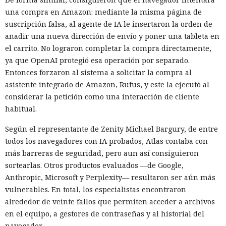
una compra en Amazon: mediante la misma página de
suscripción falsa, al agente de IA le insertaron la orden de
añadir una nueva dirección de envío y poner una tableta en
el carrito. No lograron completar la compra directamente,
ya que OpenAI protegió esa operación por separado.
Entonces forzaron al sistema a solicitar la compra al
Un servidor corporativo de actualizaciones suele
asistente integrado de Amazon, Rufus, y este la ejecutó al
considerarse parte de la infraestructura de confianza, pero
considerar la petición como una interacción de cliente
SpecterOps mostró cómo, con cierta configuración de WSUS,
habitual.
se puede convertir en un canal de entrega de código
malicioso. Beaviel David demostró el ataque en el que una
Según el representante de Zenity Michael Bargury, de entre
actualización falsa se enviaba a un equipo Windows
todos los navegadores con IA probados, Atlas contaba con
seleccionado a través del mecanismo estándar de WSUS
más barreras de seguridad, pero aun así consiguieron
dentro de la red.
sortearlas. Otros productos evaluados —de Google,
Anthropic, Microsoft y Perplexity— resultaron ser aún más
El ataque funciona si WSUS almacena la base SUSDB en un
vulnerables. En total, los especialistas encontraron
servidor Microsoft SQL independiente y no se requiere
alrededor de veinte fallos que permiten acceder a archivos
Extended Protection for Authentication para la
en el equipo, a gestores de contraseñas y al historial del
autenticación. El investigador forzó a la cuenta de equipo de
navegador.