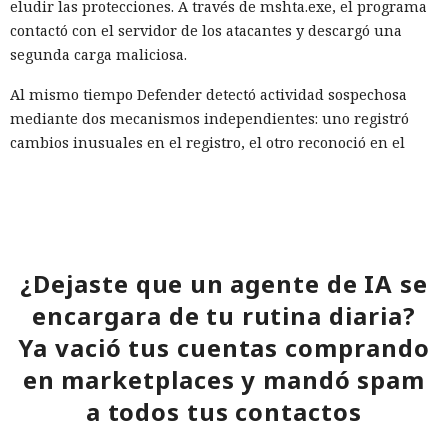
eludir las protecciones. A través de mshta.exe, el programa
contactó con el servidor de los atacantes y descargó una
segunda carga maliciosa.
Al mismo tiempo Defender detectó actividad sospechosa
mediante dos mecanismos independientes: uno registró
cambios inusuales en el registro, el otro reconoció en el
comportamiento indicios de un ataque real, no de un uso
inocuo de una herramienta del sistema. Al correlacionar las
señales y alcanzar un umbral de alta confianza, el sistema
decidió aislar el equipo afectado.
¿Dejaste que un agente de IA se
En unos segundos Defender inició automáticamente el
aislamiento —el mismo procedimiento que normalmente
encargara de tu rutina diaria?
realiza manualmente un especialista en seguridad. El
Ya vació tus cuentas comprando
equipo perdió acceso a la red, conservando únicamente la
en marketplaces y mandó spam
comunicación con los servicios de Defender. La conexión con
el servidor de los atacantes se cortó de inmediato, y todo el
a todos tus contactos
proceso desde la primera señal hasta la finalización del
aislamiento duró 128 segundos.