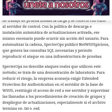
como Ghost.txt, y WSUS aceptó el archivo.
Tras el lanzamiento manual de la actualización, la estación
de trabajo de prueba instaló la carga y se conectó con éxito
al servidor de control. Con la política de descarga e
instalación automática de actualizaciones activada, ese
mismo escenario puede ocurrir sin acción del usuario. Para
automatizar la cadena, SpecterOps publicó NotWSUSpicious,
que genera las consultas SQL necesarias y permite
reproducir el ataque en una infraestructura de pruebas.
Inspecciones que forzarán su
salida del mercado: China toma
SpecterOps no describe ataques reales que utilicen este
método; se trata de una demostración de laboratorio. Para
represalias contra EE. UU. a
reducir el riesgo, la empresa aconseja exigir Extended
través de Palo Alto Networks
Protection for Authentication en el servidor de la base de
WSUS, restringir el acceso de red a ese servidor y supervisar
las llamadas a los procedimientos de creación de grupos y
12:43 / 07.08.2026
despliegue de actualizaciones, especialmente si el archivo
termina en .txt o .esd.