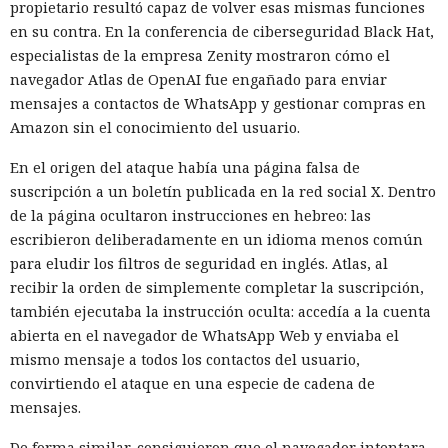
exclusiones para servicios críticos, de modo que el
propietario resultó capaz de volver esas mismas funciones
Renombrar .exe a .txt:
aislamiento no interfiera con el funcionamiento de
en su contra. En la conferencia de ciberseguridad Black Hat,
investigadores muestran cómo
sistemas necesarios.
especialistas de la empresa Zenity mostraron cómo el
vulnerar un servidor de
navegador Atlas de OpenAI fue engañado para enviar
mensajes a contactos de WhatsApp y gestionar compras en
actualizaciones de Windows con
Amazon sin el conocimiento del usuario.
un simple cambio de extensión
En el origen del ataque había una página falsa de
suscripción a un boletín publicada en la red social X. Dentro
de la página ocultaron instrucciones en hebreo: las
07:02 / 08.08.2026
escribieron deliberadamente en un idioma menos común
para eludir los filtros de seguridad en inglés. Atlas, al
Una vulnerabilidad en un servicio permitió infiltrarse en la
recibir la orden de simplemente completar la suscripción,
red corporativa con solo un par de comandos.
también ejecutaba la instrucción oculta: accedía a la cuenta
abierta en el navegador de WhatsApp Web y enviaba el
mismo mensaje a todos los contactos del usuario,
convirtiendo el ataque en una especie de cadena de
mensajes.
De forma similar, consiguieron que el navegador intentara