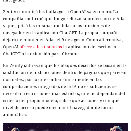
WSUS a realizar la autenticación NTLM a través de un
sistema controlado, la redirigió al servidor SQL y obtuvo
Zenity comunicó los hallazgos a OpenAI ya en enero. La
una sesión en nombre del propio WSUS. La cuenta disponía
compañía confirmó que luego reforzó la protección de Atlas
de privilegios suficientes para operar con SUSDB.
y que aplicó las mismas medidas a las funciones de
navegador en la aplicación ChatGPT. La propia compañía
El acceso a la base era limitado, pero al rol de WSUS se le
dejará de mantener Atlas el 9 de agosto. Como alternativa,
permitía ejecutar procedimientos almacenados. A través de
OpenAI
ofrece a los usuarios
la aplicación de escritorio
ellos se pudo crear una actualización propia, indicar la
ChatGPT o la extensión para Chrome.
dirección del archivo, crear un grupo separado y añadir a
ese grupo el equipo concreto. Este enfoque permite dirigir
En Zenity subrayan que los ataques descritos se basan en la
la actualización falsa no a toda la red, sino a un sistema
sustitución de instrucciones dentro de páginas que parecen
seleccionado, y luego aprobar su instalación.
normales, por lo que confiar únicamente en las
comprobaciones integradas de la IA no es suficiente: se
El principal obstáculo fue la verificación de la firma digital.
necesitan restricciones más estrictas, que no dependan del
WSUS rechazó aceptar un ejecutable sin firma; sin
criterio del propio modelo, sobre qué acciones y con qué
embargo, el análisis de
nivel de acceso puede ejecutar el navegador de forma
Microsoft.UpdateServices.ContentSyncAgent.dll reveló una
automática.
excepción en la lógica de comprobación. Para archivos con
la extensión .txt o .esd la verificación del certificado se
omite. En el laboratorio renombraron la carga maliciosa