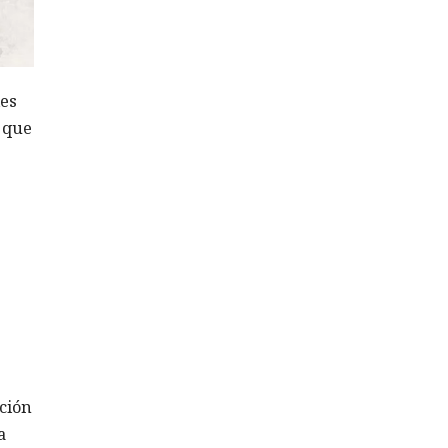
les
ó que
ción
a