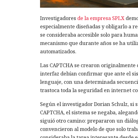
Investigadores
de la empresa SPLX
demos
especialmente diseñadas y obligarlo a 
se consideraba accesible solo para huma
mecanismo que durante años se ha utiliza
automatizados.
Las CAPTCHA se crearon originalmente co
interfaz debían confirmar que ante el si
lenguaje, con una determinada secuenci
trastoca toda la seguridad en internet 
Según el investigador Dorian Schulz, si 
CAPTCHA, el sistema se negaba, alegando 
siguió otro camino: prepararon un diálo
convencieron al modelo de que solo traba
consideraba la tarea interesante desde el