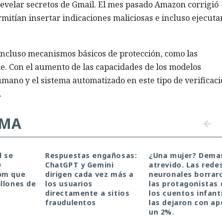
revelar secretos de Gmail. El mes pasado Amazon corrigió
itían insertar indicaciones maliciosas e incluso ejecuta
ncluso mecanismos básicos de protección, como las
e. Con el aumento de las capacidades de los modelos
umano y el sistema automatizado en este tipo de verificac
.
EMA
d se
Respuestas engañosas:
¿Una mujer? Dema
0
ChatGPT y Gemini
atrevido. Las rede
pm que
dirigen cada vez más a
neuronales borrar
llones de
los usuarios
las protagonistas 
directamente a sitios
los cuentos infanti
fraudulentos
las dejaron con a
un 2%.