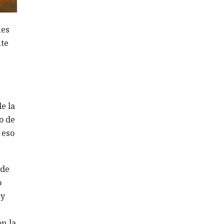
nes
te
e la
o de
 eso
 de
o
 y
on la