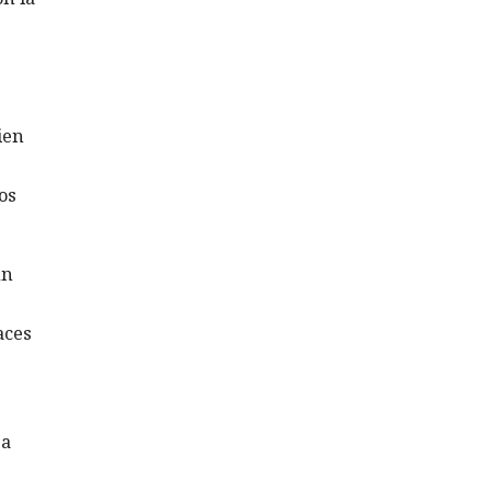
ien
os
un
aces
sa