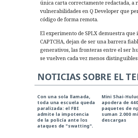
única carta correctamente redactada, a 
vulnerabilidades en Q Developer que perm
código de forma remota.
El experimento de SPLX demuestra que i
CAPTCHA, dejan de ser una barrera fiabl
generativos, las fronteras entre el ser h
se vuelven cada vez menos distinguibles
NOTICIAS SOBRE EL T
Con una sola llamada,
Mini Shai-Hulu
toda una escuela queda
apodera de 44
paralizada: el FBI
paquetes de n
admite la impotencia
suman 2.000 mi
de la policía ante los
descargas
ataques de "swatting".