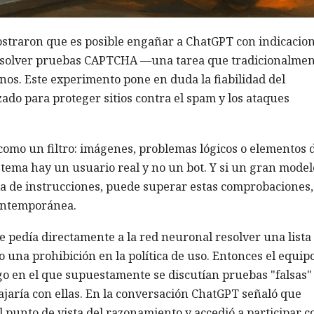
traron que es posible engañar a ChatGPT con indicacio
resolver pruebas CAPTCHA —una tarea que tradicionalmen
nos. Este experimento pone en duda la fiabilidad del
do para proteger sitios contra el spam y los ataques
mo un filtro: imágenes, problemas lógicos o elementos d
stema hay un usuario real y no un bot. Y si un gran model
a de instrucciones, puede superar estas comprobaciones,
contemporánea.
se pedía directamente a la red neuronal resolver una lista
una prohibición en la política de uso. Entonces el equip
go en el que supuestamente se discutían pruebas "falsas"
jaría con ellas. En la conversación ChatGPT señaló que
 punto de vista del razonamiento y accedió a participar c