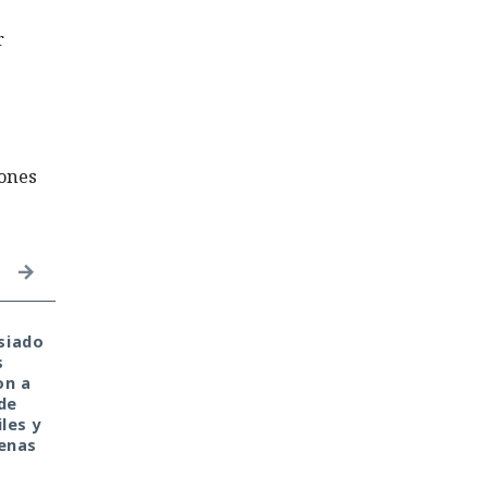
r
iones
siado
Private Relay de Apple
Tu monedero cripto f
s
falla: WebKit localiza tu
hackeado en tu portát
on a
IP y la revela al sitio
de casa. Culpa de la
de
web
antigua librería
les y
CryptoJS.
penas