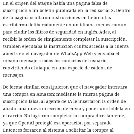
En el origen del ataque había una página falsa de
Sin la intervención automática, la demora en la
suscripción a un boletín publicada en la red social X. Dentro
investigación podría haber dado tiempo a los atacantes para
de la página ocultaron instrucciones en hebreo: las
afianzarse en el sistema, robar credenciales y desplegar la
escribieron deliberadamente en un idioma menos común
segunda carga. Tras el aislamiento del equipo nada de ello
para eludir los filtros de seguridad en inglés. Atlas, al
ocurrió: el proceso iniciado a través de mshta.exe no pudo
recibir la orden de simplemente completar la suscripción,
continuar ni establecerse en el sistema.
también ejecutaba la instrucción oculta: accedía a la cuenta
abierta en el navegador de WhatsApp Web y enviaba el
No se registraron indicios de movimiento de los atacantes a
mismo mensaje a todos los contactos del usuario,
otros dispositivos ni antes ni después del bloqueo; el
convirtiendo el ataque en una especie de cadena de
incidente quedó confinado a un solo ordenador. El
mensajes.
especialista que llevó a cabo la investigación se conectó ya
después del aislamiento del equipo y obtuvo una cronología
De forma similar, consiguieron que el navegador intentara
detallada de los eventos.
una compra en Amazon: mediante la misma página de
suscripción falsa, al agente de IA le insertaron la orden de
Para reducir riesgos similares, se recomienda a las
añadir una nueva dirección de envío y poner una tableta en
empresas habilitar las funciones de respuesta automática a
el carrito. No lograron completar la compra directamente,
ataques, incluido el aislamiento de dispositivos, en las
ya que OpenAI protegió esa operación por separado.
soluciones de protección de endpoints y configurar
Entonces forzaron al sistema a solicitar la compra al
exclusiones para servicios críticos, de modo que el