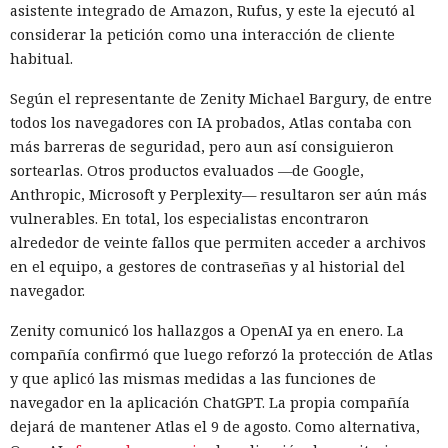
Renombrar .exe a .txt:
asistente integrado de Amazon, Rufus, y este la ejecutó al
aislamiento no interfiera con el funcionamiento de
investigadores muestran cómo
considerar la petición como una interacción de cliente
sistemas necesarios.
habitual.
vulnerar un servidor de
actualizaciones de Windows con
Según el representante de Zenity Michael Bargury, de entre
todos los navegadores con IA probados, Atlas contaba con
un simple cambio de extensión
más barreras de seguridad, pero aun así consiguieron
sortearlas. Otros productos evaluados —de Google,
Anthropic, Microsoft y Perplexity— resultaron ser aún más
07:02 / 08.08.2026
vulnerables. En total, los especialistas encontraron
alrededor de veinte fallos que permiten acceder a archivos
Una vulnerabilidad en un servicio permitió infiltrarse en la
en el equipo, a gestores de contraseñas y al historial del
red corporativa con solo un par de comandos.
navegador.
Zenity comunicó los hallazgos a OpenAI ya en enero. La
compañía confirmó que luego reforzó la protección de Atlas
y que aplicó las mismas medidas a las funciones de
navegador en la aplicación ChatGPT. La propia compañía
dejará de mantener Atlas el 9 de agosto. Como alternativa,