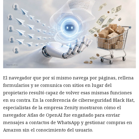
contactó con el servidor de los atacantes y descargó una
segunda carga maliciosa.
Al mismo tiempo Defender detectó actividad sospechosa
mediante dos mecanismos independientes: uno registró
cambios inusuales en el registro, el otro reconoció en el
comportamiento indicios de un ataque real, no de un uso
inocuo de una herramienta del sistema. Al correlacionar las
señales y alcanzar un umbral de alta confianza, el sistema
decidió aislar el equipo afectado.
El navegador que por sí mismo navega por páginas, rellena
En unos segundos Defender inició automáticamente el
formularios y se comunica con sitios en lugar del
aislamiento —el mismo procedimiento que normalmente
propietario resultó capaz de volver esas mismas funciones
realiza manualmente un especialista en seguridad. El
en su contra. En la conferencia de ciberseguridad Black Hat,
equipo perdió acceso a la red, conservando únicamente la
especialistas de la empresa Zenity mostraron cómo el
comunicación con los servicios de Defender. La conexión con
navegador Atlas de OpenAI fue engañado para enviar
el servidor de los atacantes se cortó de inmediato, y todo el
mensajes a contactos de WhatsApp y gestionar compras en
proceso desde la primera señal hasta la finalización del
Amazon sin el conocimiento del usuario.
aislamiento duró 128 segundos.