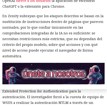
OpenAI
ofrece a los usuarios
la aplicación de escritorio
ChatGPT o la extensión para Chrome.
En Zenity subrayan que los ataques descritos se basan en la
sustitución de instrucciones dentro de páginas que parecen
normales, por lo que confiar únicamente en las
Un servidor corporativo de actualizaciones suele
comprobaciones integradas de la IA no es suficiente: se
considerarse parte de la infraestructura de confianza, pero
necesitan restricciones más estrictas, que no dependan del
SpecterOps mostró cómo, con cierta configuración de WSUS,
criterio del propio modelo, sobre qué acciones y con qué
se puede convertir en un canal de entrega de código
nivel de acceso puede ejecutar el navegador de forma
malicioso. Beaviel David demostró el ataque en el que una
automática.
actualización falsa se enviaba a un equipo Windows
seleccionado a través del mecanismo estándar de WSUS
dentro de la red.
El ataque funciona si WSUS almacena la base SUSDB en un
servidor Microsoft SQL independiente y no se requiere
Extended Protection for Authentication para la
autenticación. El investigador forzó a la cuenta de equipo de
WSUS a realizar la autenticación NTLM a través de un