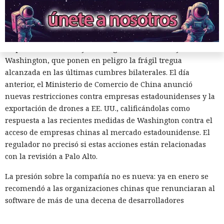
vulnerabilidades ni precisó qué medidas podrían seguir en
caso de detectarse incumplimientos.
La decisión se produjo en medio del empeoramiento de las
disputas comerciales y tecnológicas entre Pekín y
Washington, que ponen en peligro la frágil tregua
alcanzada en las últimas cumbres bilaterales. El día
anterior, el Ministerio de Comercio de China anunció
nuevas restricciones contra empresas estadounidenses y la
exportación de drones a EE. UU., calificándolas como
respuesta a las recientes medidas de Washington contra el
acceso de empresas chinas al mercado estadounidense. El
regulador no precisó si estas acciones están relacionadas
con la revisión a Palo Alto.
La presión sobre la compañía no es nueva: ya en enero se
recomendó a las organizaciones chinas que renunciaran al
software de más de una decena de desarrolladores
estadounidenses e israelíes de soluciones de