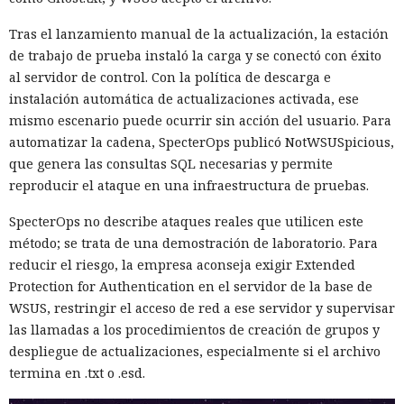
Tras el lanzamiento manual de la actualización, la estación
de trabajo de prueba instaló la carga y se conectó con éxito
al servidor de control. Con la política de descarga e
instalación automática de actualizaciones activada, ese
mismo escenario puede ocurrir sin acción del usuario. Para
automatizar la cadena, SpecterOps publicó NotWSUSpicious,
Las sanciones y restricciones contra las empresas
que genera las consultas SQL necesarias y permite
tecnológicas chinas por parte de las autoridades
reproducir el ataque en una infraestructura de pruebas.
estadounidenses hace tiempo que son noticia habitual —
SpecterOps no describe ataques reales que utilicen este
ahora un escenario similar
se está desarrollando
en sentido
método; se trata de una demostración de laboratorio. Para
inverso. La Administración del Ciberespacio de China
reducir el riesgo, la empresa aconseja exigir Extended
anunció el inicio de una revisión de los productos de la
Protection for Authentication en el servidor de la base de
estadounidense Palo Alto Networks que se venden en el
WSUS, restringir el acceso de red a ese servidor y supervisar
territorio del país, citando riesgos para la infraestructura
las llamadas a los procedimientos de creación de grupos y
informática crítica y la seguridad nacional.
despliegue de actualizaciones, especialmente si el archivo
El regulador no nombró productos concretos de la compañía
termina en .txt o .esd.
sujetos a revisión, no reveló la naturaleza de posibles