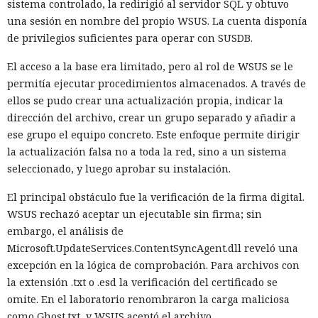
sistema controlado, la redirigió al servidor SQL y obtuvo
una sesión en nombre del propio WSUS. La cuenta disponía
de privilegios suficientes para operar con SUSDB.
Inspecciones que forzarán su
El acceso a la base era limitado, pero al rol de WSUS se le
salida del mercado: China toma
permitía ejecutar procedimientos almacenados. A través de
represalias contra EE. UU. a
ellos se pudo crear una actualización propia, indicar la
dirección del archivo, crear un grupo separado y añadir a
través de Palo Alto Networks
ese grupo el equipo concreto. Este enfoque permite dirigir
la actualización falsa no a toda la red, sino a un sistema
seleccionado, y luego aprobar su instalación.
12:43 / 07.08.2026
El principal obstáculo fue la verificación de la firma digital.
Otra corporación corre el riesgo de repetir la triste suerte de
WSUS rechazó aceptar un ejecutable sin firma; sin
sus predecesoras.
embargo, el análisis de
Microsoft.UpdateServices.ContentSyncAgent.dll reveló una
excepción en la lógica de comprobación. Para archivos con
la extensión .txt o .esd la verificación del certificado se
omite. En el laboratorio renombraron la carga maliciosa
como Ghost.txt, y WSUS aceptó el archivo.