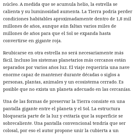
núcleo. A medida que se acumula helio, la estrella se
calienta y su luminosidad aumenta. La Tierra podría perder
condiciones habitables aproximadamente dentro de 1,8 mil
millones de años, aunque aún faltan varios miles de
millones de años para que el Sol se expanda hasta
convertirse en gigante roja.
Reubicarse en otra estrella no será necesariamente más
Una prohibición formal no siempre implica una salida real
fácil. Incluso los sistemas planetarios más cercanos están
del mercado, y una investigación del comité especial de la
separados por varios años luz. El viaje requeriría una nave
Cámara de Representantes de EE. UU. mostró que China
enorme capaz de mantener durante décadas o siglos a
Mobile, China Telecom y China Unicom conservaron equipo,
personas, plantas, animales y un ecosistema cerrado. Es
espacios en centros de datos y enlaces de red en el país tras
posible que no exista un planeta adecuado en las cercanías.
las restricciones de la Comisión Federal de Comunicaciones.
Una de las formas de preservar la Tierra consiste en una
Entre 2019 y 2022 el regulador negó a China Mobile la
pantalla gigante entre el planeta y el Sol. La estructura
autorización para servicios internacionales y revocó las
bloquearía parte de la luz y evitaría que la superficie se
licencias de las filiales estadounidenses de China Telecom y
sobrecaliente. Una pantalla convencional tendría que ser
China Unicom. Sin embargo, las decisiones no obligaban a
colosal, por eso el autor propone unir la cubierta a un
las empresas a desmontar equipos, abandonar centros de