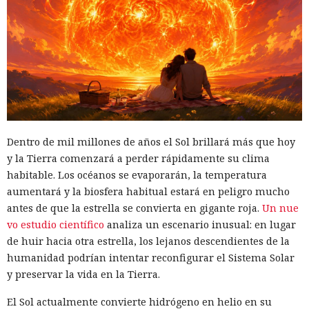
Brecha del tamaño de un nodo:
Estados Unidos no obligó a
China a retirar su equipo de
telecomunicaciones
Dentro de mil millones de años el Sol brillará más que hoy
y la Tierra comenzará a perder rápidamente su clima
habitable. Los océanos se evaporarán, la temperatura
07:31 / 06.08.2026
aumentará y la biosfera habitual estará en peligro mucho
antes de que la estrella se convierta en gigante roja.
Un nue
Licencia revocada, pero la infraestructura quedó en el
vo estudio científico
analiza un escenario inusual: en lugar
olvido.
de huir hacia otra estrella, los lejanos descendientes de la
humanidad podrían intentar reconfigurar el Sistema Solar
y preservar la vida en la Tierra.
El Sol actualmente convierte hidrógeno en helio en su