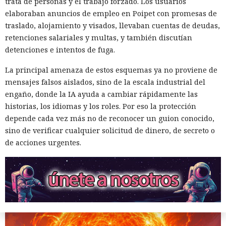
trata de personas y el trabajo forzado. Los usuarios
elaboraban anuncios de empleo en Poipet con promesas de
traslado, alojamiento y visados, llevaban cuentas de deudas,
retenciones salariales y multas, y también discutían
Cuando el Sol amenace con
detenciones e intentos de fuga.
destruir la Tierra, la humanidad
La principal amenaza de estos esquemas ya no proviene de
tendrá que mover un planeta
mensajes falsos aislados, sino de la escala industrial del
entero
engaño, donde la IA ayuda a cambiar rápidamente las
historias, los idiomas y los roles. Por eso la protección
depende cada vez más no de reconocer un guion conocido,
20:35 / 05.08.2026
sino de verificar cualquier solicitud de dinero, de secreto o
de acciones urgentes.
Para sobrevivir a la muerte de su estrella, las generaciones
futuras tendrán que convertir el cosmos en un gigantesco
sistema de soporte vital.