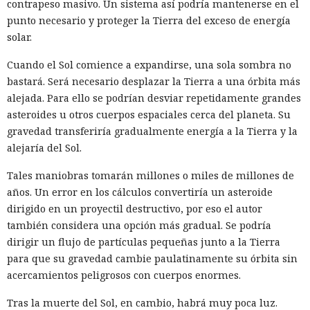
contrapeso masivo. Un sistema así podría mantenerse en el
datos o cortar conexiones de red privadas.
punto necesario y proteger la Tierra del exceso de energía
solar.
El comité
considera
que la infraestructura conservada pudo
haber dado a estructuras chinas la capacidad de observar
Cuando el Sol comience a expandirse, una sola sombra no
tráfico sensible, ayudar a mantener servidores maliciosos y
bastará. Será necesario desplazar la Tierra a una órbita más
crear condiciones para desviar datos. La investigación no
alejada. Para ello se podrían desviar repetidamente grandes
presenta pruebas directas de la participación de empleados
asteroides u otros cuerpos espaciales cerca del planeta. Su
de los operadores en ciberataques.
gravedad transferiría gradualmente energía a la Tierra y la
alejaría del Sol.
Los autores prestaron atención especial a la campaña Salt
Typhoon, que se reveló en 2024 tras los hackeos a grandes
Tales maniobras tomarán millones o miles de millones de
empresas de telecomunicaciones. La red China Mobile
años. Un error en los cálculos convertiría un asteroide
International apareció al menos 192 veces en rutas hacia 58
dirigido en un proyectil destructivo, por eso el autor
grupos de direcciones que la CISA vinculó con servidores de
también considera una opción más gradual. Se podría
los atacantes.
dirigir un flujo de partículas pequeñas junto a la Tierra
para que su gravedad cambie paulatinamente su órbita sin
El comité no afirma que China Mobile conociera la
acercamientos peligrosos con cuerpos enormes.
operación o ayudara a los atacantes. Los datos de
enrutamiento solo muestran que las conexiones de red
Tras la muerte del Sol, en cambio, habrá muy poca luz.