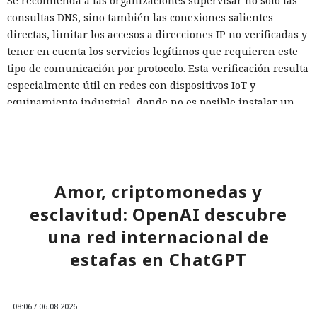
Se recomienda a las organizaciones supervisar no solo las
consultas DNS, sino también las conexiones salientes
directas, limitar los accesos a direcciones IP no verificadas y
tener en cuenta los servicios legítimos que requieren este
tipo de comunicación por protocolo. Esta verificación resulta
especialmente útil en redes con dispositivos IoT y
equipamiento industrial, donde no es posible instalar un
agente de protección.
Una protección basada en un único escenario habitual
inevitablemente deja zonas ciegas. Una red fiable debe
evaluar la confianza de cada conexión saliente, en lugar de
Amor, criptomonedas y
considerar el tráfico seguro solo porque no haya violado el
esclavitud: OpenAI descubre
esquema esperado.
una red internacional de
estafas en ChatGPT
08:06 / 06.08.2026