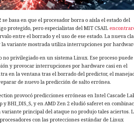
 se basa en que el procesador borra o aísla el estado del
digo protegido, pero especialistas del MIT CSAIL
encontrar
rvalo entre el borrado y el uso de ese estado. La nueva cl
la variante mostrada utiliza interrupciones por hardwar
o no privilegiado en un sistema Linux. Ese proceso puede
ión y provocar interrupciones por hardware casi en el
ra en la ventana tras el borrado del predictor, el maneja
eparar de nuevo la predicción de salto errónea.
ection provocó predicciones erróneas en Intel Cascade La
p y BHI_DIS_S, y en AMD Zen 2 eludió saferet en combina
 variante principal del ataque no produjo tales aciertos. 
procesadores con las protecciones estándar de Linux