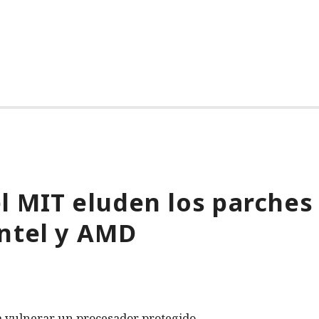
l MIT eluden los parches
Intel y AMD
 vulnerar un procesador protegido.