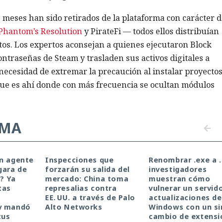
s meses han sido retirados de la plataforma con carácter d
 Phantom’s Resolution
y PirateFi — todos ellos distribuían
tos. Los expertos aconsejan a quienes ejecutaron Block
ntraseñas de Steam y trasladen sus activos digitales a
cesidad de extremar la precaución al instalar proyectos
 que es ahí donde con más frecuencia se ocultan módulos
EMA
un agente
Inspecciones que
Renombrar .exe a .
gara de
forzarán su salida del
investigadores
a? Ya
mercado: China toma
muestran cómo
tas
represalias contra
vulnerar un servid
EE. UU. a través de Palo
actualizaciones de
y mandó
Alto Networks
Windows con un s
tus
cambio de extensi