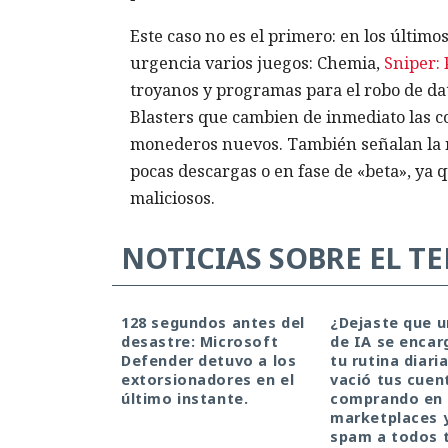
Este caso no es el primero: en los último
urgencia varios juegos: Chemia,
Sniper:
troyanos y programas para el robo de da
Blasters que cambien de inmediato las co
monederos nuevos. También señalan la ne
pocas descargas o en fase de «beta», ya
maliciosos.
NOTICIAS SOBRE EL T
128 segundos antes del
¿Dejaste que 
desastre: Microsoft
de IA se encar
Defender detuvo a los
tu rutina diari
extorsionadores en el
vació tus cuen
último instante.
comprando en
marketplaces 
spam a todos 