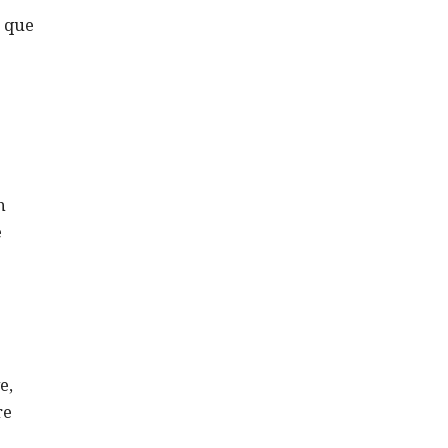
que
n
e
e,
re