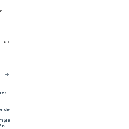
e
 con
txt:
El DHS intentó acceder
Un hacker engañó a u
a chats privados de
IA con «es solo una
Signal, pero un tribunal
prueba» y ésta volcó
or de
rechazó rápidamente su
una base de datos
petición
ajena de Telegram.
imple
ón