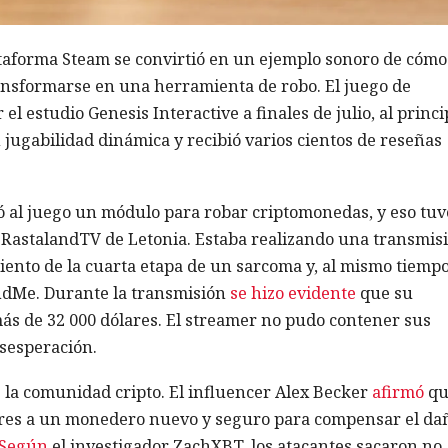
taforma Steam se convirtió en un ejemplo sonoro de cómo
ansformarse en una herramienta de robo. El juego de
el estudio Genesis Interactive a finales de julio, al princi
jugabilidad dinámica y recibió varios cientos de reseñas
ró al juego un módulo para robar criptomonedas, y eso tuv
 RastalandTV de Letonia. Estaba realizando una transmis
iento de la cuarta etapa de un sarcoma y, al mismo tiempo
ndMe. Durante la transmisión
se hizo evidente
que su
s de 32 000 dólares. El streamer no pudo contener sus
sesperación.
e la comunidad cripto. El influencer Alex Becker
afirmó
qu
lares a un monedero nuevo y seguro para compensar el da
Según
el investigador ZachXBT, los atacantes sacaron no