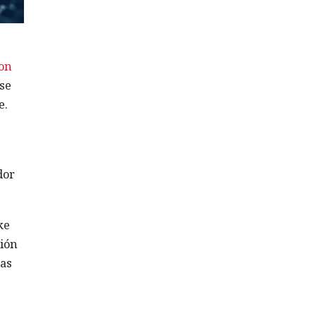
on
ase
e.
dor
ke
ción
Las