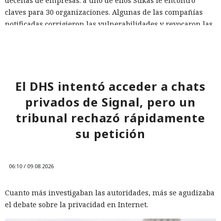
decenas de empresas: a uno de ellos Stikas le encontró
claves para 30 organizaciones. Algunas de las compañías
notificadas corrigieron las vulnerabilidades y revocaron las
credenciales comprometidas.
Para reducir el riesgo, las empresas deberían verificar con
mayor rigor a los contratistas y desarrolladores, limitarles
el acceso a los sistemas críticos y no ejecutar programas
El DHS intentó acceder a chats
externos recibidos como tareas de prueba durante el
privados de Signal, pero un
proceso de contratación.
tribunal rechazó rápidamente
su petición
06:10 / 09.08.2026
Cuanto más investigaban las autoridades, más se agudizaba
el debate sobre la privacidad en Internet.