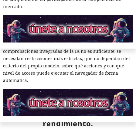
dejará de mantener Atlas el 9 de agosto. Como alternativa,
mercado.
OpenAI
ofrece a los usuarios
la aplicación de escritorio
ChatGPT o la extensión para Chrome.
En Zenity subrayan que los ataques descritos se basan en la
sustitución de instrucciones dentro de páginas que parecen
normales, por lo que confiar únicamente en las
comprobaciones integradas de la IA no es suficiente: se
necesitan restricciones más estrictas, que no dependan del
criterio del propio modelo, sobre qué acciones y con qué
nivel de acceso puede ejecutar el navegador de forma
automática.
Era demasiado pronto para dar
por muerto a Next.js: la versión
16.3 pulveriza los récords de
rendimiento.