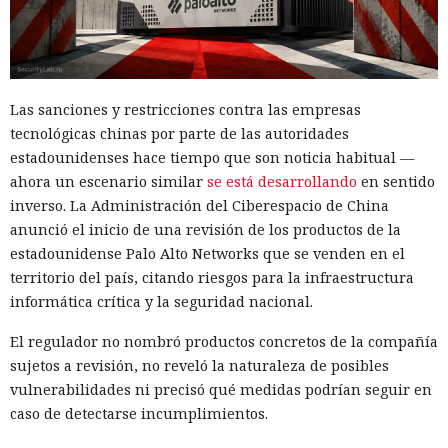
Las sanciones y restricciones contra las empresas
tecnológicas chinas por parte de las autoridades
estadounidenses hace tiempo que son noticia habitual —
ahora un escenario similar
se está desarrollando
en sentido
inverso. La Administración del Ciberespacio de China
anunció el inicio de una revisión de los productos de la
estadounidense Palo Alto Networks que se venden en el
territorio del país, citando riesgos para la infraestructura
El navegador que por sí mismo navega por páginas, rellena
informática crítica y la seguridad nacional.
formularios y se comunica con sitios en lugar del
propietario resultó capaz de volver esas mismas funciones
El regulador no nombró productos concretos de la compañía
en su contra. En la conferencia de ciberseguridad Black Hat,
sujetos a revisión, no reveló la naturaleza de posibles
especialistas de la empresa Zenity mostraron cómo el
vulnerabilidades ni precisó qué medidas podrían seguir en
navegador Atlas de OpenAI fue engañado para enviar
caso de detectarse incumplimientos.
mensajes a contactos de WhatsApp y gestionar compras en