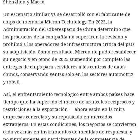
Shenzhen y Macao.
Entonces forzaron al sistema a solicitar la compra al
asistente integrado de Amazon, Rufus, y este la ejecutó al
Un escenario similar ya se desarrolló con el fabricante de
considerar la petición como una interacción de cliente
chips de memoria Micron Technology. En 2023, la
habitual.
Administración del Ciberespacio de China determinó que
los productos de la compañía no superaron la revisión y
Según el representante de Zenity Michael Bargury, de entre
prohibió a los operadores de infraestructura crítica del país
todos los navegadores con IA probados, Atlas contaba con
su adquisición. Como resultado, Micron no pudo restablecer
más barreras de seguridad, pero aun así consiguieron
su negocio y en otoño de 2025 suspendió por completo las
sortearlas. Otros productos evaluados —de Google,
entregas de chips para servidores a los centros de datos
Anthropic, Microsoft y Perplexity— resultaron ser aún más
chinos, conservando ventas solo en los sectores automotriz
vulnerables. En total, los especialistas encontraron
y móvil.
alrededor de veinte fallos que permiten acceder a archivos
en el equipo, a gestores de contraseñas y al historial del
Así, el enfrentamiento tecnológico entre ambos países hace
navegador.
tiempo que ha superado el marco de aranceles recíprocos y
restricciones a la exportación — ahora están en la mira
Zenity comunicó los hallazgos a OpenAI ya en enero. La
empresas concretas y su reputación en mercados
compañía confirmó que luego reforzó la protección de Atlas
extranjeros. En estas condiciones, los negocios se convierten
y que aplicó las mismas medidas a las funciones de
cada vez más en instrumentos de medidas de respuesta, y
navegador en la aplicación ChatGPT. La propia compañía
no simplemente en participantes de la competencia de