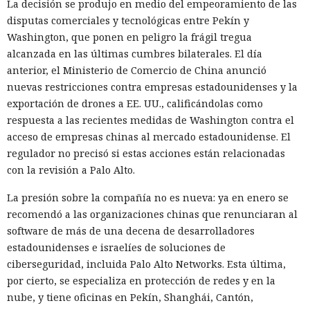
Amazon sin el conocimiento del usuario.
La decisión se produjo en medio del empeoramiento de las
disputas comerciales y tecnológicas entre Pekín y
En el origen del ataque había una página falsa de
Washington, que ponen en peligro la frágil tregua
suscripción a un boletín publicada en la red social X. Dentro
alcanzada en las últimas cumbres bilaterales. El día
de la página ocultaron instrucciones en hebreo: las
anterior, el Ministerio de Comercio de China anunció
escribieron deliberadamente en un idioma menos común
nuevas restricciones contra empresas estadounidenses y la
para eludir los filtros de seguridad en inglés. Atlas, al
exportación de drones a EE. UU., calificándolas como
recibir la orden de simplemente completar la suscripción,
respuesta a las recientes medidas de Washington contra el
también ejecutaba la instrucción oculta: accedía a la cuenta
acceso de empresas chinas al mercado estadounidense. El
abierta en el navegador de WhatsApp Web y enviaba el
regulador no precisó si estas acciones están relacionadas
mismo mensaje a todos los contactos del usuario,
con la revisión a Palo Alto.
convirtiendo el ataque en una especie de cadena de
mensajes.
La presión sobre la compañía no es nueva: ya en enero se
recomendó a las organizaciones chinas que renunciaran al
De forma similar, consiguieron que el navegador intentara
software de más de una decena de desarrolladores
una compra en Amazon: mediante la misma página de
estadounidenses e israelíes de soluciones de
suscripción falsa, al agente de IA le insertaron la orden de
ciberseguridad, incluida Palo Alto Networks. Esta última,
añadir una nueva dirección de envío y poner una tableta en
por cierto, se especializa en protección de redes y en la
el carrito. No lograron completar la compra directamente,
nube, y tiene oficinas en Pekín, Shanghái, Cantón,
ya que OpenAI protegió esa operación por separado.