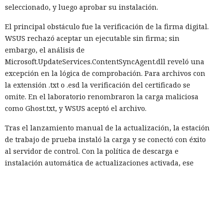
seleccionado, y luego aprobar su instalación.
El principal obstáculo fue la verificación de la firma digital.
WSUS rechazó aceptar un ejecutable sin firma; sin
embargo, el análisis de
Microsoft.UpdateServices.ContentSyncAgent.dll reveló una
excepción en la lógica de comprobación. Para archivos con
la extensión .txt o .esd la verificación del certificado se
omite. En el laboratorio renombraron la carga maliciosa
como Ghost.txt, y WSUS aceptó el archivo.
Tras el lanzamiento manual de la actualización, la estación
de trabajo de prueba instaló la carga y se conectó con éxito
al servidor de control. Con la política de descarga e
instalación automática de actualizaciones activada, ese
mismo escenario puede ocurrir sin acción del usuario. Para
automatizar la cadena, SpecterOps publicó NotWSUSpicious,
que genera las consultas SQL necesarias y permite
reproducir el ataque en una infraestructura de pruebas.