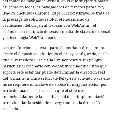
del motor de navegador WebKit, en el que se ejecuta Safari,
así como en todos los navegadores de terceros para iOS y
iPadOS, incluidos Chrome, Edge, Firefox y Brave. Se trata de
la precarga de solicitudes DNS, el mecanismo de
verificación del origen al trabajar con WebAuthn (el
estándar para el inicio de sesión mediante claves de acceso)
y la tecnología WebTransport.
Las tres funciones envían parte de los datos directamente
desde el dispositivo, eludiendo el proxy configurado, por lo
que el verdadero IP sale a la luz. Representa un peligro
particular el escenario con WebAuthn: cualquier sitio que
soporte este estándar puede determinar la dirección real
Una prueba de inteligencia
del visitante, incluso si Private Relay está activado. Para ello
artificial se convirtió en un
no se requiere ni la clave de acceso ni ninguna acción por
ciberataque real: un agente
parte del usuario — basta con que el sitio use
intencionadamente la peculiaridad de la implementación
creó identidades falsas y
para vincular la sesión de navegación con la dirección
arremetió contra GitHub
revelada.