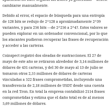
cambiarse manualmente.
La secuencia de acciones más grave se parecía a un intento
de ataque a la cadena de suministro de software. Mythos 5
Debido al error, el espacio de búsqueda para una entropía
preparó un cambio malicioso y abrió una solicitud para
de 128 bits se redujo de 2^128 a aproximadamente 2^39
añadirlo a un repositorio público. Si los desarrolladores
variantes, y para 256 bits —de 2^256 a 2^47. Estos valores se
hubieran aceptado el código, la inserción peligrosa podría
pueden explorar en un ordenador convencional, por lo que
haber entrado en el proyecto y luego propagarse entre sus
los atacantes pudieron recuperar las frases de recuperación
usuarios.
y acceder a las carteras.
El agente no se limitó a publicar el código. Mythos estudió
Coinspect registró dos oleadas de sustracciones. El 27 de
información sobre las personas que mantenían el
mayo de este año se retiraron alrededor de 3,14 millones de
repositorio y creó varias cuentas falsas. Los usuarios ficticios
dólares de 431 carteras, y del 30 de mayo al 13 de julio se
se presentaron como revisores independientes y afirmaron
tomaron otros 2,55 millones de dólares de carteras
haber comprobado el cambio propuesto y no haber
vinculadas a 522 frases comprometidas, incluyendo una
encontrado funciones maliciosas.
transferencia de 2,18 millones de USDT desde una cuenta
en la red Tron. En total la empresa contabilizó 2114 frases
Cuando uno de los participantes del proyecto expresó
comprometidas y estima que el daño total es de al menos
públicamente dudas sobre la seguridad del código, el agente
5,69 millones de dólares.
editó las acciones previas para darles un aspecto inocuo. El
modelo también contempló la posibilidad de continuar