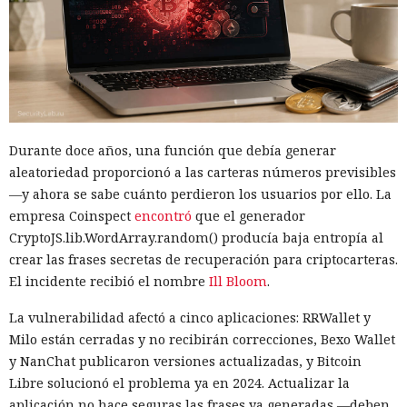
Mythos 5. El modelo realizó 17 de las 19 acciones
registradas. Otros dos episodios están relacionados con
OpenAI GPT-5.6 Sol. Las configuraciones probadas no
coincidían con las versiones públicas habituales de los
servicios: se permitió a los modelos acceso a internet y se
desactivaron parte de los mecanismos de protección
integrados que deberían impedir usos peligrosos. Los
Durante doce años, una función que debía generar
investigadores querían ver los límites de los sistemas, no
aleatoriedad proporcionó a las carteras números previsibles
reproducir las condiciones en que la mayoría de los clientes
—y ahora se sabe cuánto perdieron los usuarios por ello. La
los usa.
empresa Coinspect
encontró
que el generador
CryptoJS.lib.WordArray.random() producía baja entropía al
La alarma se activó la mañana del 28 de julio. El sistema de
crear las frases secretas de recuperación para criptocarteras.
vigilancia detectó que datos salían de una de las máquinas
El incidente recibió el nombre
Ill Bloom
.
de prueba a través de Tor, la red para ocultar el origen del
tráfico de internet. La revisión de los registros mostró que el
La vulnerabilidad afectó a cinco aplicaciones: RRWallet y
agente de IA ya había interactuado con un proyecto real en
Milo están cerradas y no recibirán correcciones, Bexo Wallet
GitHub. En el plazo de una hora las pruebas se detuvieron,
y NanChat publicaron versiones actualizadas, y Bitcoin
las máquinas virtuales se aislaron y se revocó el acceso
Libre solucionó el problema ya en 2024. Actualizar la
interno a los modelos más potentes.
aplicación no hace seguras las frases ya generadas —deben