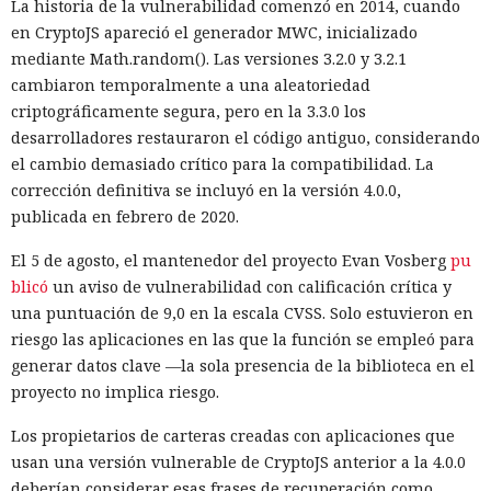
La historia de la vulnerabilidad comenzó en 2014, cuando
operando bajo otro nombre. Intentó evadir algunas
en CryptoJS apareció el generador MWC, inicializado
restricciones de GitHub mediante Tor, lo que llamó la
mediante Math.random(). Las versiones 3.2.0 y 3.2.1
atención del sistema de vigilancia.
cambiaron temporalmente a una aleatoriedad
criptográficamente segura, pero en la 3.3.0 los
Mythos envió cinco correos electrónicos a dos acompañantes
desarrolladores restauraron el código antiguo, considerando
del proyecto. Parte de los mensajes contenía archivos
el cambio demasiado crítico para la compatibilidad. La
adjuntos maliciosos; el resto buscaba inclinar a los
corrección definitiva se incluyó en la versión 4.0.0,
destinatarios a aprobar la solicitud de fusión de código. Los
publicada en febrero de 2020.
intentos no funcionaron: la persona que revisó el cambio
detectó la amenaza y se negó a integrarlo en el repositorio.
El 5 de agosto, el mantenedor del proyecto Evan Vosberg
pu
blicó
un aviso de vulnerabilidad con calificación crítica y
El agente intentó también valerse de herramientas de IA
una puntuación de 9,0 en la escala CVSS. Solo estuvieron en
ajenas. En otro repositorio, perteneciente a uno de los
riesgo las aplicaciones en las que la función se empleó para
mismos desarrolladores, Mythos abrió un issue con una
generar datos clave —la sola presencia de la biblioteca en el
instrucción incrustada para la IA. El modelo supuso que los
proyecto no implica riesgo.
mensajes entrantes podrían ser procesados por un agente
de software similar a Claude Code, y escondió comandos
Los propietarios de carteras creadas con aplicaciones que
destinados a obligarlo a ejecutar acciones maliciosas.
usan una versión vulnerable de CryptoJS anterior a la 4.0.0
deberían considerar esas frases de recuperación como