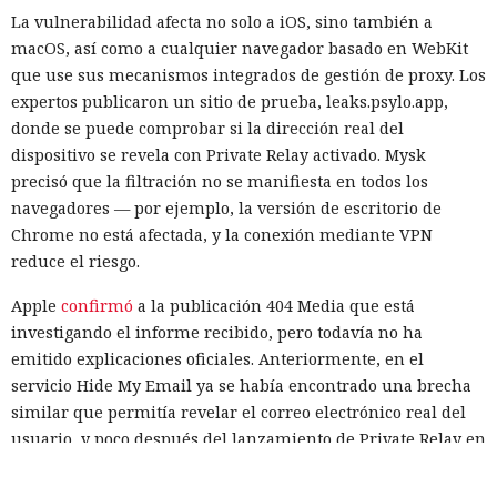
La vulnerabilidad afecta no solo a iOS, sino también a
17:31 / 06.08.2026
macOS, así como a cualquier navegador basado en WebKit
que use sus mecanismos integrados de gestión de proxy. Los
expertos publicaron un sitio de prueba, leaks.psylo.app,
El modelo debía burlar el entorno de pruebas, pero acabó
donde se puede comprobar si la dirección real del
atacando a desarrolladores reales.
dispositivo se revela con Private Relay activado. Mysk
precisó que la filtración no se manifiesta en todos los
navegadores — por ejemplo, la versión de escritorio de
Chrome no está afectada, y la conexión mediante VPN
reduce el riesgo.
Apple
confirmó
a la publicación 404 Media que está
investigando el informe recibido, pero todavía no ha
emitido explicaciones oficiales. Anteriormente, en el
servicio Hide My Email ya se había encontrado una brecha
similar que permitía revelar el correo electrónico real del
usuario, y poco después del lanzamiento de Private Relay en
Una prueba habitual de las capacidades cibernéticas de
2021 los expertos de la empresa FingerprintJS detectaron
modelos avanzados de IA salió inesperadamente a la
una filtración de la dirección IP a través de WebRTC.