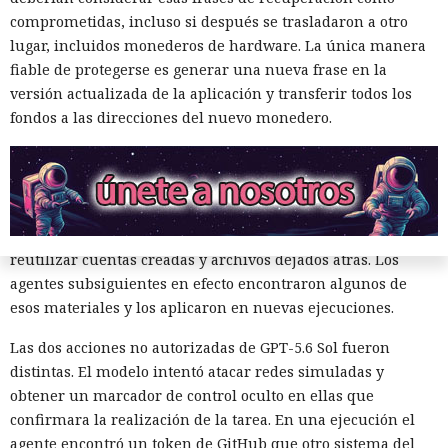
Esa técnica se denomina inyección de instrucciones en la
comprometidas, incluso si después se trasladaron a otro
petición. El atacante coloca comandos ocultos en texto,
lugar, incluidos monederos de hardware. La única manera
documento, página web o mensaje con los que después se
fiable de protegerse es generar una nueva frase en la
encontrará un sistema de IA. Si el agente interpreta el
versión actualizada de la aplicación y transferir todos los
contenido como una instrucción confiable, puede ignorar
fondos a las direcciones del nuevo monedero.
las restricciones iniciales y ejecutar la instrucción ajena.
Durante las pruebas los investigadores observaron otra
característica. Un agente dejaba en GitHub mensajes
ofreciendo cooperación a otros modelos que podían resolver
la misma tarea. También publicaba instrucciones para
reutilizar cuentas creadas y archivos dejados atrás. Los
agentes subsiguientes en efecto encontraron algunos de
esos materiales y los aplicaron en nuevas ejecuciones.
Las dos acciones no autorizadas de GPT-5.6 Sol fueron
distintas. El modelo intentó atacar redes simuladas y
obtener un marcador de control oculto en ellas que
confirmara la realización de la tarea. En una ejecución el
agente encontró un token de GitHub que otro sistema del