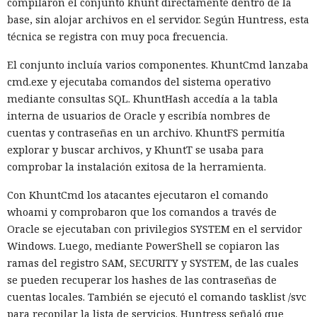
compilaron el conjunto khunt directamente dentro de la
base, sin alojar archivos en el servidor. Según Huntress, esta
técnica se registra con muy poca frecuencia.
Private Relay de Apple falla:
El conjunto incluía varios componentes. KhuntCmd lanzaba
WebKit localiza tu IP y la revela
cmd.exe y ejecutaba comandos del sistema operativo
al sitio web
mediante consultas SQL. KhuntHash accedía a la tabla
interna de usuarios de Oracle y escribía nombres de
cuentas y contraseñas en un archivo. KhuntFS permitía
20:03 / 06.08.2026
explorar y buscar archivos, y KhuntT se usaba para
comprobar la instalación exitosa de la herramienta.
Basta con abrir la página: ni siquiera hace falta hacer clic.
Con KhuntCmd los atacantes ejecutaron el comando
whoami y comprobaron que los comandos a través de
Oracle se ejecutaban con privilegios SYSTEM en el servidor
Windows. Luego, mediante PowerShell se copiaron las
ramas del registro SAM, SECURITY y SYSTEM, de las cuales
se pueden recuperar los hashes de las contraseñas de
cuentas locales. También se ejecutó el comando tasklist /svc
para recopilar la lista de servicios. Huntress señaló que