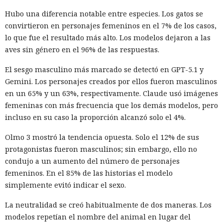
detuvieron en 2024 acusado de estar vinculado a un hackeo
anterior al operador de telecomunicaciones T-Mobile. Antes
Hubo una diferencia notable entre especies. Los gatos se
de ser detenido, Muka dijo a los periodistas que esperaba
convirtieron en personajes femeninos en el 7% de los casos,
ser arrestado y que destruyó pruebas con antelación.
lo que fue el resultado más alto. Los modelos dejaron a las
aves sin género en el 96% de las respuestas.
A las víctimas de incidentes similares se les recomienda
cambiar sus credenciales a tiempo y no reutilizarlas, activar
El sesgo masculino más marcado se detectó en GPT-5.1 y
la autenticación multifactor para los servicios en la nube y
Gemini. Los personajes creados por ellos fueron masculinos
Una sola consulta dio acceso a
vigilar la actividad de las cuentas por accesos desde
en un 65% y un 63%, respectivamente. Claude usó imágenes
SYSTEM: convirtieron una base
dispositivos desconocidos.
femeninas con más frecuencia que los demás modelos, pero
de datos Oracle en base para un
incluso en su caso la proporción alcanzó solo el 4%.
ataque encubierto
Olmo 3 mostró la tendencia opuesta. Solo el 12% de sus
protagonistas fueron masculinos; sin embargo, ello no
condujo a un aumento del número de personajes
10:02 / 07.08.2026
femeninos. En el 85% de las historias el modelo
simplemente evitó indicar el sexo.
Los delincuentes no tuvieron que infiltrarse en el servidor.
La neutralidad se creó habitualmente de dos maneras. Los
La plataforma ejecutó los scripts "khunt" y entregó el
modelos repetían el nombre del animal en lugar del
control del sistema.