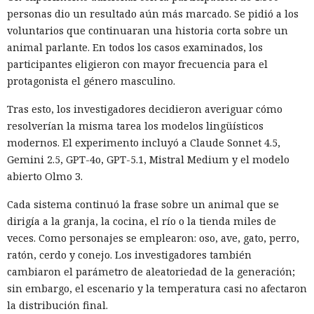
BreachForums y XSS.is. La investigación estimó el perjuicio
personas dio un resultado aún más marcado. Se pidió a los
total de las empresas afectadas en aproximadamente 9,5
voluntarios que continuaran una historia corta sobre un
millones de dólares.
animal parlante. En todos los casos examinados, los
participantes eligieron con mayor frecuencia para el
Un agente especial del FBI, Mike Herrington, afirmó que las
protagonista el género masculino.
acciones de Muka fueron deliberadas y depredadoras, y que
causaron un daño real tanto a las empresas como a
Tras esto, los investigadores decidieron averiguar cómo
millones de sus clientes.
resolverían la misma tarea los modelos lingüísticos
modernos. El experimento incluyó a Claude Sonnet 4.5,
Tras la divulgación del incidente, Snowflake incorporó al
Gemini 2.5, GPT-4o, GPT-5.1, Mistral Medium y el modelo
equipo de investigación la unidad Mandiant de Google, que
abierto Olmo 3.
no detectó problemas en la seguridad de la propia
plataforma. Según Mandiant, los hackers utilizaron
Cada sistema continuó la frase sobre un animal que se
credenciales aún vigentes que fueron robadas en 2020 y,
dirigía a la granja, la cocina, el río o la tienda miles de
con ellas, accedieron a las cuentas de las empresas.
veces. Como personajes se emplearon: oso, ave, gato, perro,
ratón, cerdo y conejo. Los investigadores también
Los analistas señalaron que el grupo tenía base en
cambiaron el parámetro de aleatoriedad de la generación;
Norteamérica y colaboraba con otro participante desde
sin embargo, el escenario y la temperatura casi no afectaron
Turquía — John Erin Binns, a quien las autoridades turcas
la distribución final.