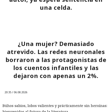
una celda.
10:34 / 07.08.2026
Hombre podría afrontar hasta 32 años de prisión por filtrar
¿Una mujer? Demasiado
secretos de 165 empresas.
atrevido. Las redes neuronales
borraron a las protagonistas de
los cuentos infantiles y las
dejaron con apenas un 2%.
20:35 / 06.08.2026
Búhos sabios, lobos valientes y prácticamente sin heroínas:
bienvenidos al futuro de la literatura.