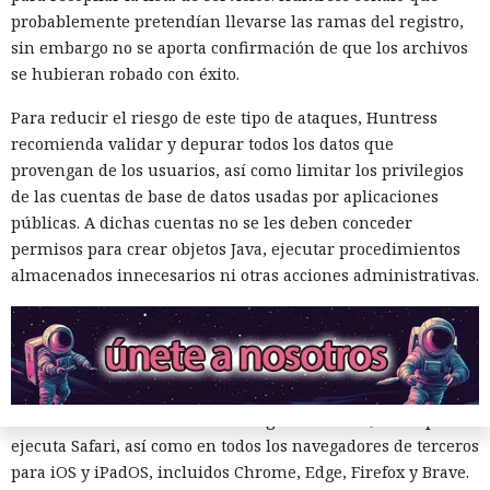
probablemente pretendían llevarse las ramas del registro,
sin embargo no se aporta confirmación de que los archivos
se hubieran robado con éxito.
La función que debería ocultar al usuario del rastreo en
Para reducir el riesgo de este tipo de ataques, Huntress
Internet resultó ser capaz de revelar su ubicación real —
recomienda validar y depurar todos los datos que
una vulnerabilidad así fue detectada en la herramienta
provengan de los usuarios, así como limitar los privilegios
Apple iCloud Private Relay. El servicio está disponible para
de las cuentas de base de datos usadas por aplicaciones
suscriptores de iCloud+ y enmascara la dirección del
públicas. A dichas cuentas no se les deben conceder
dispositivo, haciendo pasar el tráfico de Safari por dos nodos
permisos para crear objetos Java, ejecutar procedimientos
independientes de forma sucesiva, de modo que ninguno
almacenados innecesarios ni otras acciones administrativas.
de ellos, incluida Apple, pueda a la vez conocer tanto la
fuente de la solicitud como los sitios visitados.
Los especialistas Talal Haj Bakry y Tommy Mysk
descubrieron el problema. Según ellos, la causa radica en
tres funciones del motor de navegador WebKit, en el que se
ejecuta Safari, así como en todos los navegadores de terceros
para iOS y iPadOS, incluidos Chrome, Edge, Firefox y Brave.