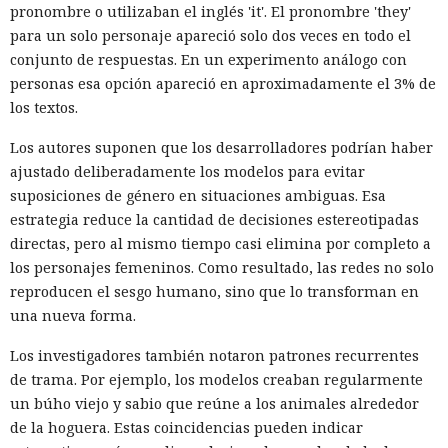
pronombre o utilizaban el inglés 'it'. El pronombre 'they'
para un solo personaje apareció solo dos veces en todo el
conjunto de respuestas. En un experimento análogo con
personas esa opción apareció en aproximadamente el 3% de
los textos.
Los autores suponen que los desarrolladores podrían haber
ajustado deliberadamente los modelos para evitar
suposiciones de género en situaciones ambiguas. Esa
estrategia reduce la cantidad de decisiones estereotipadas
directas, pero al mismo tiempo casi elimina por completo a
los personajes femeninos. Como resultado, las redes no solo
reproducen el sesgo humano, sino que lo transforman en
Las bases de datos suelen percibirse como un almacén de
una nueva forma.
información, no como una herramienta para el hacking,
pero los atacantes encontraron la forma de convertir Oracle
Los investigadores también notaron patrones recurrentes
Database en una plataforma de ataque. La empresa
de trama. Por ejemplo, los modelos creaban regularmente
Huntress
detectó un caso
en el que los piratas informáticos
un búho viejo y sabio que reúne a los animales alrededor
instalaron el conjunto de herramientas de postexplotación
de la hoguera. Estas coincidencias pueden indicar
khunt directamente dentro de la base de datos Oracle, que