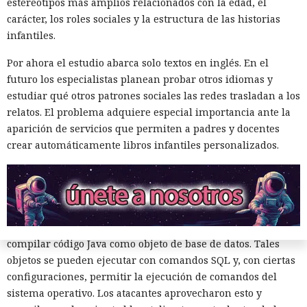
estereotipos más amplios relacionados con la edad, el
se utilizó para acceder a la red corporativa.
carácter, los roles sociales y la estructura de las historias
infantiles.
El incidente se registró el 27 de julio de este año, cuando la
plataforma Huntress detectó el robo de credenciales en un
Por ahora el estudio abarca solo textos en inglés. En el
servidor con Oracle. Los registros de Apache mostraron que
futuro los especialistas planean probar otros idiomas y
el acceso se obtuvo a través de una función de búsqueda
estudiar qué otros patrones sociales las redes trasladan a los
vulnerable de una aplicación Java pública en Apache
relatos. El problema adquiere especial importancia ante la
Tomcat. La función de autocompletar en la búsqueda no
aparición de servicios que permiten a padres y docentes
validaba los datos introducidos, lo que permitió enviar
crear automáticamente libros infantiles personalizados.
comandos SQL directamente a la base. Las solicitudes
maliciosas se rastrearon hasta la dirección IP
178.162.151[.]229.
Oracle incluye una máquina virtual Java integrada y el
operador CREATE JAVA SOURCE, que permite almacenar y
compilar código Java como objeto de base de datos. Tales
objetos se pueden ejecutar con comandos SQL y, con ciertas
configuraciones, permitir la ejecución de comandos del
sistema operativo. Los atacantes aprovecharon esto y