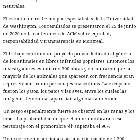
La magnitud de las filtraciones fue enorme: en el caso de
neutrales.
AT&T se trató de registros de llamadas y mensajes de más
de 100 millones de abonados, y el hackeo a Ticketmaster
El estudio fue realizado por especialistas de la Universidad
afectó a alrededor de 560 millones de usuarios.
de Washington. Los resultados se presentaron el 25 de junio
de 2026 en la conferencia de ACM sobre equidad,
Según la investigación, los hackeos ocurrieron entre febrero
responsabilidad y transparencia en Montreal.
y octubre de 2024. Los atacantes accedieron a cuentas
bancarias, información financiera, números de registro de
El trabajo continuó un proyecto previo dedicado al género
la Administración para el Control de Drogas, licencias de
de los animales en libros infantiles populares. Entonces los
conducir, pasaportes y números de seguridad social.
investigadores estudiaron 300 obras y encontraron que la
mayoría de los animales que aparecen con frecuencia eran
Tras robar los datos, los hackers extorsionaban a las
representados como personajes masculinos. La excepción
empresas exigiendo dinero y amenazando con publicar lo
fueron los gatos, los patos y las aves, entre los cuales las
sustraído. El grupo obtuvo alrededor de 2,5 millones de
imágenes femeninas aparecían algo más a menudo.
dólares en rescates; además, Muka chantajeó al menos a
una víctima de forma reiterada, utilizando datos de un
Un sesgo especialmente fuerte se observó en las ranas y los
funcionario público en activo o retirado y de su familia.
lobos. La probabilidad de que el autor nombrara a ese
personaje con el pronombre 'él' superaba el 90%.
Otros 495.000 dólares los ganó Muka vendiendo parte de los
datos robados en foros de ciberdelincuencia como
Un experimento adicional con la participación de 1.300