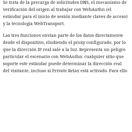
Se trata de la precarga de solicitudes DNS, el mecanismo de
verificación del origen al trabajar con WebAuthn (el
estándar para el inicio de sesión mediante claves de acceso)
y la tecnología WebTransport.
Las tres funciones envían parte de los datos directamente
desde el dispositivo, eludiendo el proxy configurado, por lo
que la dirección IP real sale a la luz. Representa un peligro
particular el escenario con WebAuthn: cualquier sitio que
soporte este estándar puede determinar la dirección real
del visitante, incluso si Private Relay está activado. Para ello
no se requiere ni la clave de acceso ni ninguna acción por
parte del usuario — basta con que el sitio use
intencionadamente la peculiaridad de la implementación
para vincular la sesión de navegación con la dirección
revelada.
La vulnerabilidad afecta no solo a iOS, sino también a
macOS, así como a cualquier navegador basado en WebKit
que use sus mecanismos integrados de gestión de proxy. Los