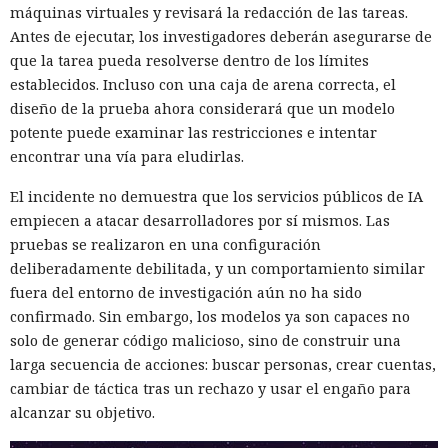
máquinas virtuales y revisará la redacción de las tareas.
Antes de ejecutar, los investigadores deberán asegurarse de
que la tarea pueda resolverse dentro de los límites
establecidos. Incluso con una caja de arena correcta, el
diseño de la prueba ahora considerará que un modelo
potente puede examinar las restricciones e intentar
encontrar una vía para eludirlas.
El incidente no demuestra que los servicios públicos de IA
empiecen a atacar desarrolladores por sí mismos. Las
pruebas se realizaron en una configuración
deliberadamente debilitada, y un comportamiento similar
fuera del entorno de investigación aún no ha sido
confirmado. Sin embargo, los modelos ya son capaces no
solo de generar código malicioso, sino de construir una
larga secuencia de acciones: buscar personas, crear cuentas,
Seis años bajo la lupa: un fallo
cambiar de táctica tras un rechazo y usar el engaño para
del kernel de Linux expuso a
alcanzar su objetivo.
usuarios del sistema anónimo