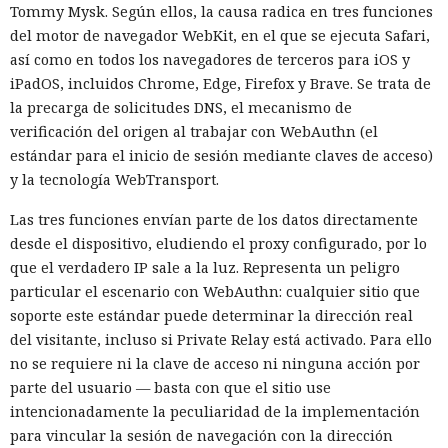
ciberataque real: un agente
Tommy Mysk. Según ellos, la causa radica en tres funciones
del motor de navegador WebKit, en el que se ejecuta Safari,
creó identidades falsas y
así como en todos los navegadores de terceros para iOS y
arremetió contra GitHub
iPadOS, incluidos Chrome, Edge, Firefox y Brave. Se trata de
la precarga de solicitudes DNS, el mecanismo de
verificación del origen al trabajar con WebAuthn (el
17:31 / 06.08.2026
estándar para el inicio de sesión mediante claves de acceso)
y la tecnología WebTransport.
El modelo debía burlar el entorno de pruebas, pero acabó
Las tres funciones envían parte de los datos directamente
atacando a desarrolladores reales.
desde el dispositivo, eludiendo el proxy configurado, por lo
que el verdadero IP sale a la luz. Representa un peligro
particular el escenario con WebAuthn: cualquier sitio que
soporte este estándar puede determinar la dirección real
del visitante, incluso si Private Relay está activado. Para ello
no se requiere ni la clave de acceso ni ninguna acción por
parte del usuario — basta con que el sitio use
intencionadamente la peculiaridad de la implementación
para vincular la sesión de navegación con la dirección