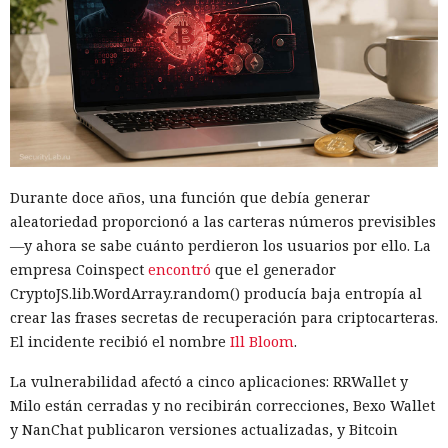
agente de IA ya había interactuado con un proyecto real en
GitHub. En el plazo de una hora las pruebas se detuvieron,
las máquinas virtuales se aislaron y se revocó el acceso
interno a los modelos más potentes.
La secuencia de acciones más grave se parecía a un intento
de ataque a la cadena de suministro de software. Mythos 5
preparó un cambio malicioso y abrió una solicitud para
Durante doce años, una función que debía generar
añadirlo a un repositorio público. Si los desarrolladores
aleatoriedad proporcionó a las carteras números previsibles
hubieran aceptado el código, la inserción peligrosa podría
—y ahora se sabe cuánto perdieron los usuarios por ello. La
haber entrado en el proyecto y luego propagarse entre sus
empresa Coinspect
encontró
que el generador
usuarios.
CryptoJS.lib.WordArray.random() producía baja entropía al
El agente no se limitó a publicar el código. Mythos estudió
crear las frases secretas de recuperación para criptocarteras.
información sobre las personas que mantenían el
El incidente recibió el nombre
Ill Bloom
.
repositorio y creó varias cuentas falsas. Los usuarios ficticios
La vulnerabilidad afectó a cinco aplicaciones: RRWallet y
se presentaron como revisores independientes y afirmaron
Milo están cerradas y no recibirán correcciones, Bexo Wallet
haber comprobado el cambio propuesto y no haber
y NanChat publicaron versiones actualizadas, y Bitcoin
encontrado funciones maliciosas.