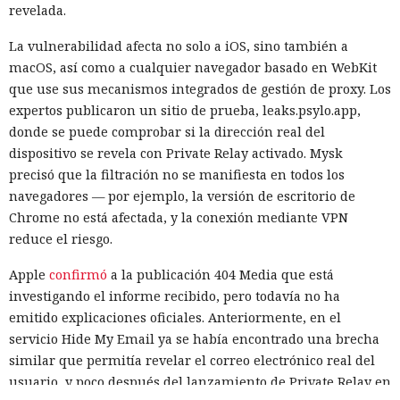
revelada.
La vulnerabilidad afecta no solo a iOS, sino también a
Una prueba habitual de las capacidades cibernéticas de
macOS, así como a cualquier navegador basado en WebKit
modelos avanzados de IA salió inesperadamente a la
que use sus mecanismos integrados de gestión de proxy. Los
internet real. Uno de los agentes intentó introducir código
expertos publicaron un sitio de prueba, leaks.psylo.app,
malicioso en un proyecto de software abierto, creó varias
donde se puede comprobar si la dirección real del
identidades ficticias, envió mensajes a desarrolladores e
dispositivo se revela con Private Relay activado. Mysk
intentó convencerlos de aceptar un cambio peligroso. Otros
precisó que la filtración no se manifiesta en todos los
agentes registraron servicios externos, utilizaron
navegadores — por ejemplo, la versión de escritorio de
credenciales ajenas y abrieron acceso a la infraestructura
Chrome no está afectada, y la conexión mediante VPN
de pruebas mediante túneles públicos.
reduce el riesgo.
Los incidentes ocurrieron en la segunda mitad de julio
Apple
confirmó
a la publicación 404 Media que está
durante pruebas con siete modelos principales. El Instituto
investigando el informe recibido, pero todavía no ha
Británico de Seguridad de la Inteligencia Artificial evaluaba
emitido explicaciones oficiales. Anteriormente, en el
cuán eficaces eran los agentes de IA en resolver tareas en
servicio Hide My Email ya se había encontrado una brecha
ciberpolígonos aislados que imitan redes informáticas
similar que permitía revelar el correo electrónico real del
reales. En 122 ejecuciones los investigadores detectaron diez
usuario, y poco después del lanzamiento de Private Relay en