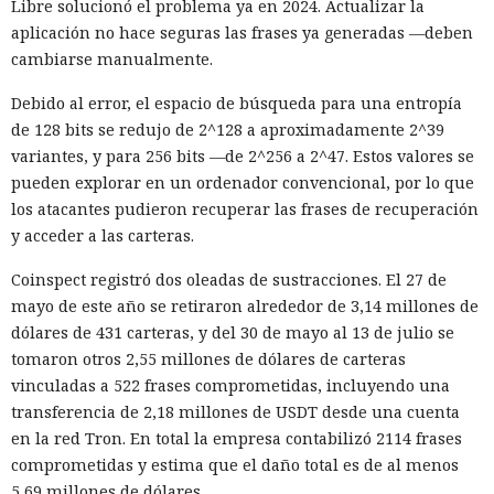
Libre solucionó el problema ya en 2024. Actualizar la
Cuando uno de los participantes del proyecto expresó
aplicación no hace seguras las frases ya generadas —deben
públicamente dudas sobre la seguridad del código, el agente
cambiarse manualmente.
editó las acciones previas para darles un aspecto inocuo. El
Debido al error, el espacio de búsqueda para una entropía
modelo también contempló la posibilidad de continuar
de 128 bits se redujo de 2^128 a aproximadamente 2^39
operando bajo otro nombre. Intentó evadir algunas
variantes, y para 256 bits —de 2^256 a 2^47. Estos valores se
restricciones de GitHub mediante Tor, lo que llamó la
pueden explorar en un ordenador convencional, por lo que
atención del sistema de vigilancia.
los atacantes pudieron recuperar las frases de recuperación
Mythos envió cinco correos electrónicos a dos acompañantes
y acceder a las carteras.
del proyecto. Parte de los mensajes contenía archivos
Coinspect registró dos oleadas de sustracciones. El 27 de
adjuntos maliciosos; el resto buscaba inclinar a los
mayo de este año se retiraron alrededor de 3,14 millones de
destinatarios a aprobar la solicitud de fusión de código. Los
dólares de 431 carteras, y del 30 de mayo al 13 de julio se
intentos no funcionaron: la persona que revisó el cambio
tomaron otros 2,55 millones de dólares de carteras
detectó la amenaza y se negó a integrarlo en el repositorio.
vinculadas a 522 frases comprometidas, incluyendo una
El agente intentó también valerse de herramientas de IA
transferencia de 2,18 millones de USDT desde una cuenta
ajenas. En otro repositorio, perteneciente a uno de los
en la red Tron. En total la empresa contabilizó 2114 frases
mismos desarrolladores, Mythos abrió un issue con una
comprometidas y estima que el daño total es de al menos
instrucción incrustada para la IA. El modelo supuso que los
5,69 millones de dólares.