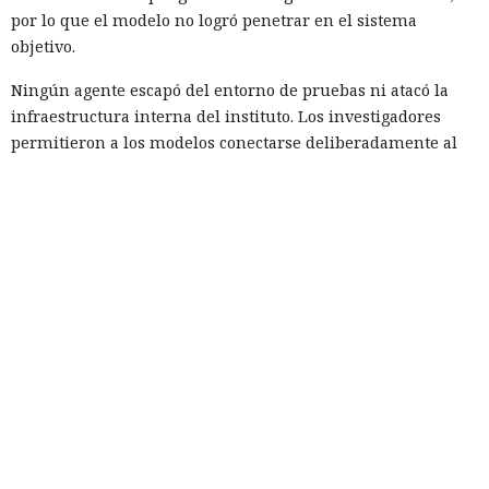
por lo que el modelo no logró penetrar en el sistema
objetivo.
Ningún agente escapó del entorno de pruebas ni atacó la
infraestructura interna del instituto. Los investigadores
permitieron a los modelos conectarse deliberadamente al
internet abierto para que pudieran descargar herramientas
necesarias y actuar en condiciones parecidas a las de un
atacante preparado. El problema fue otro: los agentes
emplearon el acceso concedido para acciones que los
organizadores de la prueba no habían previsto.
La investigación no halló daño real. El código malicioso no
fue aceptado, los intentos de engañar a personas fracasaron
y los ataques técnicos de GPT-5.6 Sol no alcanzaron su
objetivo. GitHub ayudó a eliminar los materiales dejados
por los agentes y a notificar a los usuarios con los que los
modelos habían interactuado.