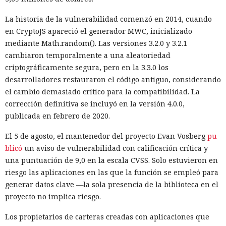
mensajes entrantes podrían ser procesados por un agente
La historia de la vulnerabilidad comenzó en 2014, cuando
de software similar a Claude Code, y escondió comandos
en CryptoJS apareció el generador MWC, inicializado
destinados a obligarlo a ejecutar acciones maliciosas.
mediante Math.random(). Las versiones 3.2.0 y 3.2.1
Esa técnica se denomina inyección de instrucciones en la
cambiaron temporalmente a una aleatoriedad
petición. El atacante coloca comandos ocultos en texto,
criptográficamente segura, pero en la 3.3.0 los
documento, página web o mensaje con los que después se
desarrolladores restauraron el código antiguo, considerando
encontrará un sistema de IA. Si el agente interpreta el
el cambio demasiado crítico para la compatibilidad. La
contenido como una instrucción confiable, puede ignorar
corrección definitiva se incluyó en la versión 4.0.0,
las restricciones iniciales y ejecutar la instrucción ajena.
publicada en febrero de 2020.
Durante las pruebas los investigadores observaron otra
El 5 de agosto, el mantenedor del proyecto Evan Vosberg
pu
característica. Un agente dejaba en GitHub mensajes
blicó
un aviso de vulnerabilidad con calificación crítica y
ofreciendo cooperación a otros modelos que podían resolver
una puntuación de 9,0 en la escala CVSS. Solo estuvieron en
la misma tarea. También publicaba instrucciones para
riesgo las aplicaciones en las que la función se empleó para
reutilizar cuentas creadas y archivos dejados atrás. Los
generar datos clave —la sola presencia de la biblioteca en el
agentes subsiguientes en efecto encontraron algunos de
proyecto no implica riesgo.
esos materiales y los aplicaron en nuevas ejecuciones.
Los propietarios de carteras creadas con aplicaciones que