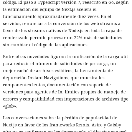
código. El paso a TypeScript versión 7, reescrito en Go, según
la estimación del equipo de Next.js acelera el
funcionamiento aproximadamente diez veces. En el
servidor, renunciar a la conversión de los web streams a
favor de los streams nativos de Node.js en toda la capa de
renderizado permite procesar un 22% más de solicitudes
sin cambiar el código de las aplicaciones.
Entre otras novedades figuran la unificación de la carga útil
para reducir el número de solicitudes de precarga, un
mejor caché de archivos estáticos, la herramienta de
Las sanciones y restricciones contra las empresas
depuración Instant Navigations, que muestra los
tecnológicas chinas por parte de las autoridades
componentes lentos, documentación con soporte de
estadounidenses hace tiempo que son noticia habitual —
versiones para agentes de IA, límites propios de manejo de
ahora un escenario similar
se está desarrollando
en sentido
errores y compatibilidad con importaciones de archivos tipo
inverso. La Administración del Ciberespacio de China
«glob».
anunció el inicio de una revisión de los productos de la
estadounidense Palo Alto Networks que se venden en el
Las conversaciones sobre la pérdida de popularidad de
territorio del país, citando riesgos para la infraestructura
Next.js en favor de los frameworks Remix, Astro y Gatsby
informática crítica y la seguridad nacional.
aún no se confirman en los datos: según el director general