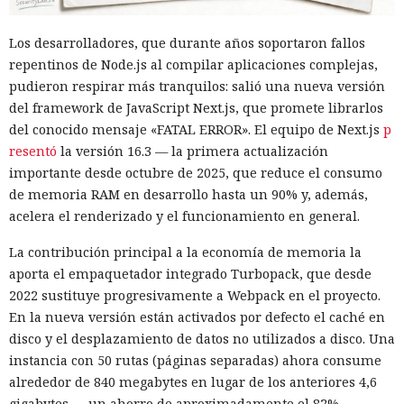
habitual.
Los desarrolladores, que durante años soportaron fallos
Según el representante de Zenity Michael Bargury, de entre
repentinos de Node.js al compilar aplicaciones complejas,
todos los navegadores con IA probados, Atlas contaba con
pudieron respirar más tranquilos: salió una nueva versión
más barreras de seguridad, pero aun así consiguieron
del framework de JavaScript Next.js, que promete librarlos
sortearlas. Otros productos evaluados —de Google,
del conocido mensaje «FATAL ERROR». El equipo de Next.js
p
Anthropic, Microsoft y Perplexity— resultaron ser aún más
resentó
la versión 16.3 — la primera actualización
vulnerables. En total, los especialistas encontraron
importante desde octubre de 2025, que reduce el consumo
alrededor de veinte fallos que permiten acceder a archivos
de memoria RAM en desarrollo hasta un 90% y, además,
en el equipo, a gestores de contraseñas y al historial del
acelera el renderizado y el funcionamiento en general.
navegador.
La contribución principal a la economía de memoria la
Zenity comunicó los hallazgos a OpenAI ya en enero. La
aporta el empaquetador integrado Turbopack, que desde
compañía confirmó que luego reforzó la protección de Atlas
2022 sustituye progresivamente a Webpack en el proyecto.
y que aplicó las mismas medidas a las funciones de
En la nueva versión están activados por defecto el caché en
navegador en la aplicación ChatGPT. La propia compañía
disco y el desplazamiento de datos no utilizados a disco. Una
dejará de mantener Atlas el 9 de agosto. Como alternativa,
instancia con 50 rutas (páginas separadas) ahora consume
OpenAI
ofrece a los usuarios
la aplicación de escritorio
alrededor de 840 megabytes en lugar de los anteriores 4,6
ChatGPT o la extensión para Chrome.
gigabytes — un ahorro de aproximadamente el 82%.