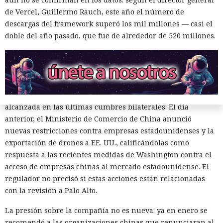
de Vercel, Guillermo Rauch, este año el número de
El regulador no nombró productos concretos de la compañía
descargas del framework superó los mil millones — casi el
sujetos a revisión, no reveló la naturaleza de posibles
doble del año pasado, que fue de alrededor de 520 millones.
vulnerabilidades ni precisó qué medidas podrían seguir en
caso de detectarse incumplimientos.
La decisión se produjo en medio del empeoramiento de las
disputas comerciales y tecnológicas entre Pekín y
Washington, que ponen en peligro la frágil tregua
alcanzada en las últimas cumbres bilaterales. El día
anterior, el Ministerio de Comercio de China anunció
nuevas restricciones contra empresas estadounidenses y la
exportación de drones a EE. UU., calificándolas como
respuesta a las recientes medidas de Washington contra el
acceso de empresas chinas al mercado estadounidense. El
regulador no precisó si estas acciones están relacionadas
El sonado hackeo a Snowflake
con la revisión a Palo Alto.
no quedó impune: detenido el
La presión sobre la compañía no es nueva: ya en enero se
autor, ya espera sentencia en
recomendó a las organizaciones chinas que renunciaran al