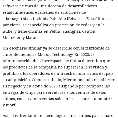
una celda.
software de más de una decena de desarrolladores
estadounidenses e israelíes de soluciones de
ciberseguridad, incluida Palo Alto Networks. Esta última,
10:34 / 07.08.2026
por cierto, se especializa en protección de redes y en la
nube, y tiene oficinas en Pekín, Shanghái, Cantón,
Hombre podría afrontar hasta 32 años de prisión por filtrar
Shenzhen y Macao.
secretos de 165 empresas.
Un escenario similar ya se desarrolló con el fabricante de
chips de memoria Micron Technology. En 2023, la
Administración del Ciberespacio de China determinó que
los productos de la compañía no superaron la revisión y
prohibió a los operadores de infraestructura crítica del país
su adquisición. Como resultado, Micron no pudo restablecer
su negocio y en otoño de 2025 suspendió por completo las
entregas de chips para servidores a los centros de datos
chinos, conservando ventas solo en los sectores automotriz
y móvil.
Así, el enfrentamiento tecnológico entre ambos países hace