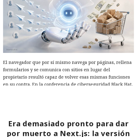
El navegador que por sí mismo navega por páginas, rellena
formularios y se comunica con sitios en lugar del
propietario resultó capaz de volver esas mismas funciones
en su contra. En la conferencia de ciberseguridad Black Hat,
especialistas de la empresa Zenity mostraron cómo el
navegador Atlas de OpenAI fue engañado para enviar
mensajes a contactos de WhatsApp y gestionar compras en
Amazon sin el conocimiento del usuario.
Era demasiado pronto para dar
En el origen del ataque había una página falsa de
por muerto a Next.js: la versión
suscripción a un boletín publicada en la red social X. Dentro