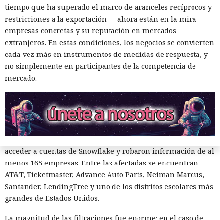
El canadiense Connor Riley Muka ganó dinero durante
tiempo que ha superado el marco de aranceles recíprocos y
muchos meses con datos robados de otras personas, antes
restricciones a la exportación — ahora están en la mira
de ser detenido y entregado a la justicia estadounidense por
empresas concretas y su reputación en mercados
uno de los mayores hackeos de los últimos años — ataque a
extranjeros. En estas condiciones, los negocios se convierten
la plataforma en la nube Snowflake.
cada vez más en instrumentos de medidas de respuesta, y
no simplemente en participantes de la competencia de
Muka, de 26 años, se declaró culpable de cargos de fraude
mercado.
informático y telefónico, robo agravado de datos personales
y conspiración en un tribunal federal del estado de
Washington. Su sentencia se dictará el 27 de octubre; la
pena máxima es de hasta 32 años de prisión.
Muka y sus cómplices utilizaron credenciales robadas para
acceder a cuentas de Snowflake y robaron información de al
menos 165 empresas. Entre las afectadas se encuentran
AT&T, Ticketmaster, Advance Auto Parts, Neiman Marcus,
Santander, LendingTree y uno de los distritos escolares más
grandes de Estados Unidos.
La magnitud de las filtraciones fue enorme: en el caso de