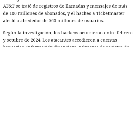
AT&T se trató de registros de llamadas y mensajes de más
de 100 millones de abonados, y el hackeo a Ticketmaster
afectó a alrededor de 560 millones de usuarios.
Según la investigación, los hackeos ocurrieron entre febrero
y octubre de 2024. Los atacantes accedieron a cuentas
bancarias, información financiera, números de registro de
la Administración para el Control de Drogas, licencias de
conducir, pasaportes y números de seguridad social.
Tras robar los datos, los hackers extorsionaban a las
empresas exigiendo dinero y amenazando con publicar lo
sustraído. El grupo obtuvo alrededor de 2,5 millones de
dólares en rescates; además, Muka chantajeó al menos a
una víctima de forma reiterada, utilizando datos de un
funcionario público en activo o retirado y de su familia.
Otros 495.000 dólares los ganó Muka vendiendo parte de los
datos robados en foros de ciberdelincuencia como