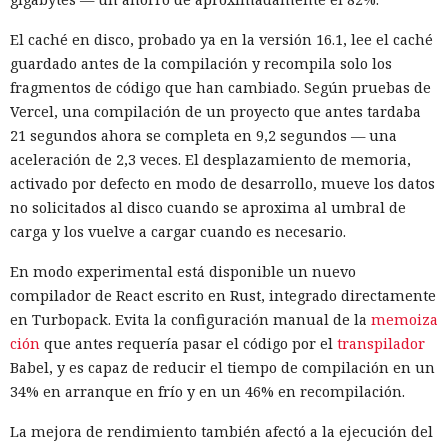
En Zenity subrayan que los ataques descritos se basan en la
El caché en disco, probado ya en la versión 16.1, lee el caché
sustitución de instrucciones dentro de páginas que parecen
guardado antes de la compilación y recompila solo los
normales, por lo que confiar únicamente en las
fragmentos de código que han cambiado. Según pruebas de
comprobaciones integradas de la IA no es suficiente: se
Vercel, una compilación de un proyecto que antes tardaba
necesitan restricciones más estrictas, que no dependan del
21 segundos ahora se completa en 9,2 segundos — una
criterio del propio modelo, sobre qué acciones y con qué
Inspecciones que forzarán su
aceleración de 2,3 veces. El desplazamiento de memoria,
nivel de acceso puede ejecutar el navegador de forma
salida del mercado: China toma
activado por defecto en modo de desarrollo, mueve los datos
automática.
no solicitados al disco cuando se aproxima al umbral de
represalias contra EE. UU. a
carga y los vuelve a cargar cuando es necesario.
través de Palo Alto Networks
En modo experimental está disponible un nuevo
compilador de React escrito en Rust, integrado directamente
12:43 / 07.08.2026
en Turbopack. Evita la configuración manual de la
memoiza
ción
que antes requería pasar el código por el
transpilador
Babel, y es capaz de reducir el tiempo de compilación en un
Otra corporación corre el riesgo de repetir la triste suerte de
34% en arranque en frío y en un 46% en recompilación.
sus predecesoras.
La mejora de rendimiento también afectó a la ejecución del