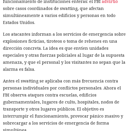
funcionamiento de instituciones enteras: el FBI
advirtió
sobre casos coordinados de swatting, que afectan
Las cadenas de suministro en el ecosistema npm rara vez
simultáneamente a varios edificios y personas en todo
se rompen por un único punto de entrada, pero fue
Estados Unidos.
precisamente así como, el 4 de agosto de 2026, comenzó un
Los atacantes informan a los servicios de emergencia sobre
ataque que fue detectado simultáneamente por cuatro
explosiones ficticias, tiroteos o toma de rehenes en una
equipos —
Aikido
,
Socket
,
Datadog
y
OpenSourceMalware
.
dirección concreta. La idea es que envíen unidades
En un día el gusano afectó a más de 440 paquetes con un
especiales y otras fuerzas policiales al lugar de la supuesta
total de dos mil millones de instalaciones por mes, entre
amenaza, y que el personal y los visitantes no sepan que la
ellos keyv, flat-cache y file-entry-cache — bibliotecas que,
alarma es falsa.
mediante cadenas de dependencias, están presentes en la
mayoría de proyectos JavaScript.
Antes el swatting se aplicaba con más frecuencia contra
personas individuales por conflictos personales. Ahora el
Los atacantes comprometieron la cuenta de Jared Ray —el
FBI observa ataques contra escuelas, edificios
mantenedor de toda esta familia. Tras obtener acceso a
gubernamentales, lugares de culto, hospitales, nodos de
GitHub, introdujeron directamente código malicioso en la
transporte y otros lugares públicos. El objetivo es
rama principal y publicaron inmediatamente nuevas
interrumpir el funcionamiento, provocar pánico masivo y
versiones mediante GitHub Actions. Los paquetes se
sobrecargar a los servicios de emergencia de forma
publicaron con firmas criptográficas auténticas; no había
simultánea.
indicios formales de manipulación.