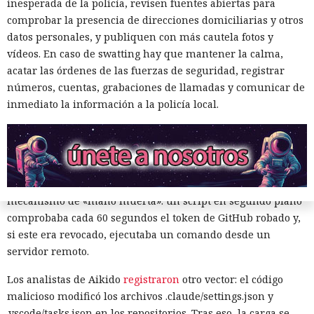
inesperada de la policía, revisen fuentes abiertas para
públicos de GitHub con la descripción «Shai-Hulud: Here We
comprobar la presencia de direcciones domiciliarias y otros
Go Again» —Datadog contabilizó más de 1300.
datos personales, y publiquen con más cautela fotos y
vídeos. En caso de swatting hay que mantener la calma,
Los tokens de npm robados se emplearon de inmediato: el
acatar las órdenes de las fuerzas de seguridad, registrar
código malicioso descargaba paquetes accesibles, les
números, cuentas, grabaciones de llamadas y comunicar de
insertaba el mismo script, aumentaba la versión y los
inmediato la información a la policía local.
publicaba de nuevo en el registro. Así el ataque se convirtió
en un gusano autorreplicante. Los analistas determinaron
que en la base estaba el código de la familia Mini Shai-
Hulud, publicado previamente en acceso público.
Los especialistas de Socket además
detectaron
un
mecanismo de «mano muerta»: un script en segundo plano
comprobaba cada 60 segundos el token de GitHub robado y,
si este era revocado, ejecutaba un comando desde un
servidor remoto.
Los analistas de Aikido
registraron
otro vector: el código
malicioso modificó los archivos .claude/settings.json y
.vscode/tasks.json en los repositorios. Tras eso, la carga se