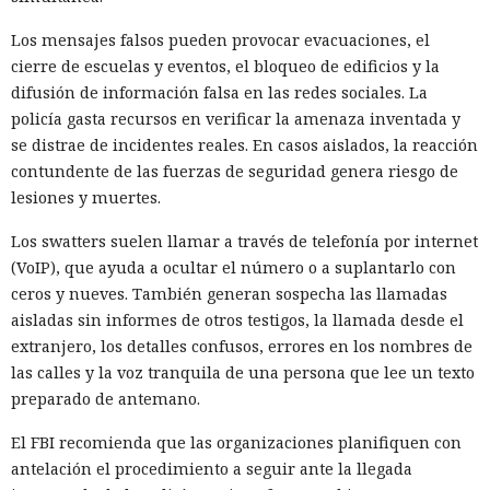
Los mensajes falsos pueden provocar evacuaciones, el
El código malicioso se insertaba en el momento de la
cierre de escuelas y eventos, el bloqueo de edificios y la
instalación. En package.json añadían un script «preinstall»
difusión de información falsa en las redes sociales. La
que, antes de obtener cualquier código, ejecutaba el archivo
policía gasta recursos en verificar la amenaza inventada y
setup.mjs. Ese archivo descargaba Bun —un runtime
se distrae de incidentes reales. En casos aislados, la reacción
alternativo de JavaScript— y con él lanzaba la carga
contundente de las fuerzas de seguridad genera riesgo de
principal Math_Symbol.js. Utilizaron Bun
lesiones y muertes.
intencionadamente: muchas herramientas de seguridad
están orientadas a procesos de Node.js y podrían pasar por
Los swatters suelen llamar a través de telefonía por internet
alto un runtime no estándar.
(VoIP), que ayuda a ocultar el número o a suplantarlo con
ceros y nueves. También generan sospecha las llamadas
La carga principal buscaba tokens de npm y GitHub, claves
aisladas sin informes de otros testigos, la llamada desde el
de AWS, secretos de Kubernetes y Vault, claves SSH y
extranjero, los detalles confusos, errores en los nombres de
archivos .env. En los servidores de GitHub Actions el código
las calles y la voz tranquila de una persona que lee un texto
malicioso leía la memoria del proceso directamente; así
preparado de antemano.
obtenía secretos que nunca llegaban a archivos. Los datos
recopilados se cifraban y se enviaban a una dirección
El FBI recomienda que las organizaciones planifiquen con
obtenida mediante un contrato inteligente en la red
antelación el procedimiento a seguir ante la llegada
Ethereum. Como canal alternativo se utilizaron repositorios