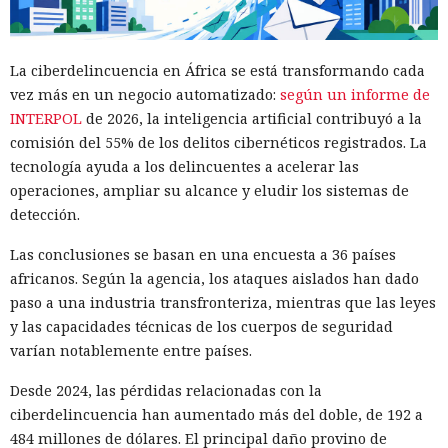
Respuestas engañosas:
La ciberdelincuencia en África se está transformando cada
vez más en un negocio automatizado:
según un informe de
ChatGPT y Gemini cada vez más
INTERPOL
de 2026, la inteligencia artificial contribuyó a la
llevan a usuarios directo a
comisión del 55% de los delitos cibernéticos registrados. La
estafadores
tecnología ayuda a los delincuentes a acelerar las
operaciones, ampliar su alcance y eludir los sistemas de
detección.
12:08 / 06.08.2026
Las conclusiones se basan en una encuesta a 36 países
africanos. Según la agencia, los ataques aislados han dado
Un solo enlace de un chatbot puede desatar una catástrofe
paso a una industria transfronteriza, mientras que las leyes
financiera
y las capacidades técnicas de los cuerpos de seguridad
varían notablemente entre países.
Desde 2024, las pérdidas relacionadas con la
ciberdelincuencia han aumentado más del doble, de 192 a
484 millones de dólares. El principal daño provino de