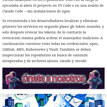
Robar a empresas se vuelve más
ejecutaba al abrir el proyecto en VS Code o en una sesión de
fácil: hackers africanos usan IA
Claude Code —sin instalaciones de npm.
para enviar correos masivos
Se recomienda a los desarrolladores localizar y eliminar
primero los servicios en segundo plano gh-token-monitor, y
solo después revocar los tokens; de lo contrario la
10:35 / 06.08.2026
revocación misma podría activar el manejador malicioso. A
continuación conviene rotar todas las credenciales: npm,
Las pérdidas financieras crecen más rápido que la
GitHub, AWS, Kubernetes y Vault. También se deben
capacidad de las fuerzas del orden
inspeccionar los repositorios en busca de commits
inesperados y de archivos ajenos .claude y .vscode.