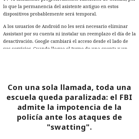
lo que la permanencia del asistente antiguo en estos
dispositivos probablemente será temporal.
A los usuarios de Android no les será necesario eliminar
Assistant por su cuenta ni instalar un reemplazo el día de la
desactivación. Google cambiará el acceso desde el lado de
sus servicios. Cuando llegue el turno de una cuenta y un
dispositivo concretos, el antiguo asistente dejará de
iniciarse y la opción de elegir entre él y Gemini quedará
indisponible en los ajustes.
Google todavía no ha publicado un anuncio público
Con una sola llamada, toda una
separado con la fecha del 4 de septiembre. La información
escuela queda paralizada: el FBI
apareció en una carta a usuarios cuya autenticidad fue
admite la impotencia de la
verificada por periodistas en el momento de la publicación.
Sin embargo, el calendario indicado coincide con el plan
policía ante los ataques de
anunciado previamente por la compañía de completar la
Mini Shai-Hulud se apodera de
"swatting".
migración de dispositivos móviles de Assistant a Gemini en
440 paquetes de npm que
2026.