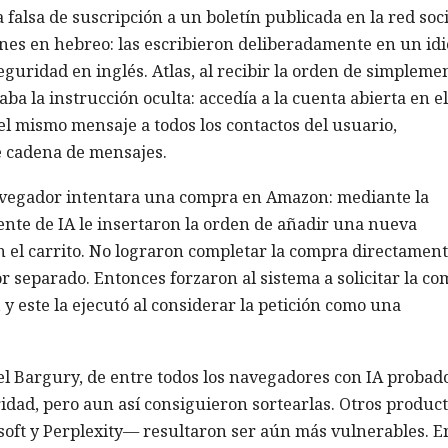
falsa de suscripción a un boletín publicada en la red soci
ones en hebreo: las escribieron deliberadamente en un id
eguridad en inglés. Atlas, al recibir la orden de simpleme
ba la instrucción oculta: accedía a la cuenta abierta en el
 mismo mensaje a todos los contactos del usuario,
e cadena de mensajes.
navegador intentara una compra en Amazon: mediante la
ente de IA le insertaron la orden de añadir una nueva
n el carrito. No lograron completar la compra directament
 separado. Entonces forzaron al sistema a solicitar la c
y este la ejecutó al considerar la petición como una
l Bargury, de entre todos los navegadores con IA probado
idad, pero aun así consiguieron sortearlas. Otros produc
oft y Perplexity— resultaron ser aún más vulnerables. E