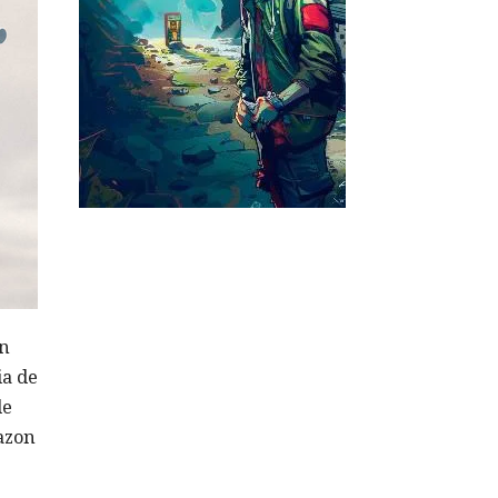
en
ia de
de
azon