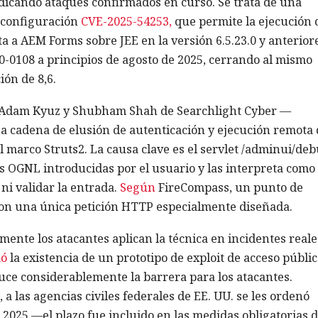
dicando ataques confirmados en curso. Se trata de una
 configuración
CVE-2025-54253,
que permite la ejecución 
ta a AEM Forms sobre JEE en la versión 6.5.23.0 y anterior
.0-0108 a principios de agosto de 2025, cerrando al mismo
ón de 8,6.
Adam Kyuz y Shubham Shah de Searchlight Cyber —
a cadena de elusión de autenticación y ejecución remota 
marco Struts2. La causa clave es el servlet /adminui/de
s OGNL introducidas por el usuario y las interpreta como
 ni validar la entrada.
Según
FireCompass, un punto de
con una única petición HTTP especialmente diseñada.
nte los atacantes aplican la técnica en incidentes reales
mó
la existencia de un prototipo de exploit de acceso públic
uce considerablemente la barrera para los atacantes.
 a las agencias civiles federales de EE. UU. se les ordenó
 2025 —el plazo fue incluido en las medidas obligatorias 