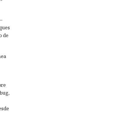
—
aques
o de
nea
bre
ebug,
esde