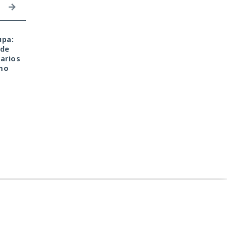
upa:
El sonado hackeo a
Una sola consulta dio
 de
Snowflake no quedó
acceso a SYSTEM:
arios
impune: detenido el
convirtieron una base
mo
autor, ya espera
de datos Oracle en
sentencia en una celda.
base para un ataque
encubierto