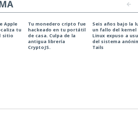
EMA
de Apple
Tu monedero cripto fue
Seis años bajo la l
ocaliza tu
hackeado en tu portátil
un fallo del kernel
l sitio
de casa. Culpa de la
Linux expuso a usu
antigua librería
del sistema anóni
CryptoJS.
Tails