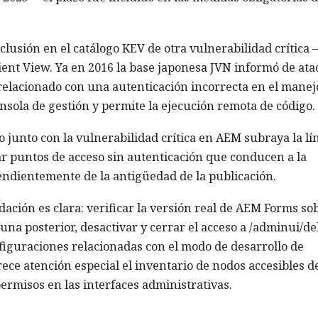
nclusión en el catálogo KEV de otra vulnerabilidad crítica 
ent View. Ya en 2016 la base japonesa JVN informó de at
á relacionado con una autenticación incorrecta en el manej
sola de gestión y permite la ejecución remota de código.
o junto con la vulnerabilidad crítica en AEM subraya la lí
nar puntos de acceso sin autenticación que conducen a la
endientemente de la antigüedad de la publicación.
ación es clara: verificar la versión real de AEM Forms so
o una posterior, desactivar y cerrar el acceso a /adminui/d
nfiguraciones relacionadas con el modo de desarrollo de
ece atención especial el inventario de nodos accesibles d
 permisos en las interfaces administrativas.