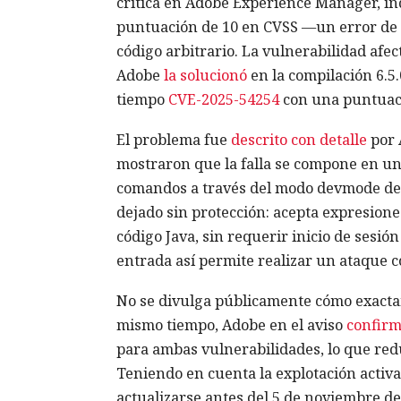
crítica en Adobe Experience Manager, in
puntuación de 10 en CVSS —un error de
código arbitrario. La vulnerabilidad afec
Adobe
la solucionó
en la compilación 6.5
tiempo
CVE-2025-54254
con una puntuaci
El problema fue
descrito con detalle
por 
mostraron que la falla se compone en un
comandos a través del modo devmode del 
dejado sin protección: acepta expresione
código Java, sin requerir inicio de sesión
entrada así permite realizar un ataque 
No se divulga públicamente cómo exactame
mismo tiempo, Adobe en el aviso
confir
para ambas vulnerabilidades, lo que red
Teniendo en cuenta la explotación activa,
actualizarse antes del 5 de noviembre de