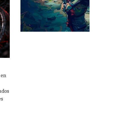
 en
ndos
es