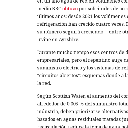
en un año agua de red en volúmenes compar
medio BBC
obtuvo
por solicitudes de acc
últimos años: desde 2021 los volúmenes 
refrigeración han crecido cuatro veces. 
su número seguirá creciendo —entre otra
Irvine en Ayrshire.
Durante mucho tiempo esos centros de da
empresariales, pero el repentino auge d
suministro eléctrico y los sistemas de re
"circuitos abiertos": esquemas donde a 
la red.
Según Scottish Water, el aumento del co
alrededor de 0,005 % del suministro tota
industria, deben priorizarse alternativas
basados en aguas residuales tratadas jun
recirculación reduce la toma de agua po