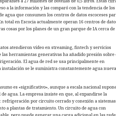
ables a 27 millones de botellas de 0,5 litros. Estas cifra
eso a la información y las comparó con la tendencia de los
de agua que consumen los centros de datos escoceses par
En total en Escocia actualmente operan 16 centros de dato
s cosas por los planes de un gran parque de IA cerca de
tos atendieron vídeo en streaming, fintech y servicios
e las herramientas generativas ha añadido presión sobre 
frigeración. El agua de red se usa principalmente en
la instalación se le suministra constantemente agua nueva
nsumo es «significativo», aunque a escala nacional supon
l de agua. La empresa insiste en que, al expandirse la
: refrigeración por circuito cerrado y conexión a sistemas
to a plantas de tratamiento. Un circuito de agua con
table, pero puede generar una carga adicional en las rede