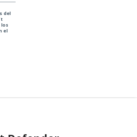
s del
Tu monedero cripto fue
Era demasiado pronto
ft
hackeado en tu portátil
para dar por muerto a
 los
de casa. Culpa de la
Next.js: la versión 16.3
n el
antigua librería
pulveriza los récords 
CryptoJS.
rendimiento.