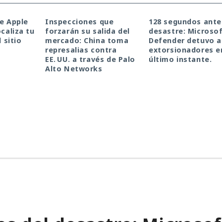
de Apple
Inspecciones que
128 segundos ante
ocaliza tu
forzarán su salida del
desastre: Microso
l sitio
mercado: China toma
Defender detuvo a
represalias contra
extorsionadores e
EE. UU. a través de Palo
último instante.
Alto Networks