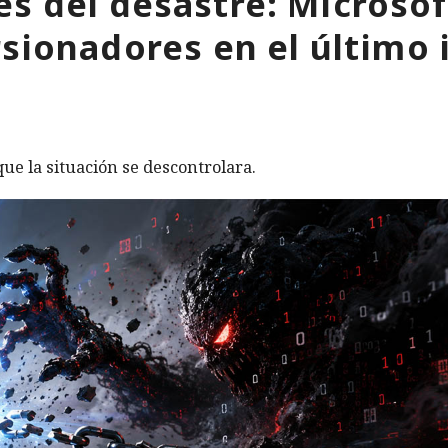
s del desastre: Microso
rsionadores en el último 
ue la situación se descontrolara.