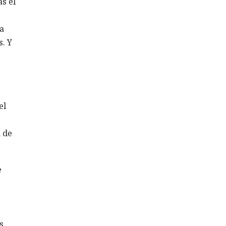
s el
a
s. Y
el
 de
e
s