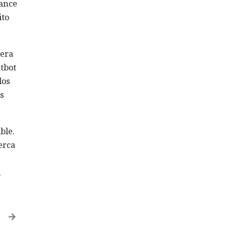
lance
ito
lera
tbot
los
s
ble.
erca
n