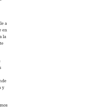
le a
e en
a la
te
s
s
onde
n y
imos