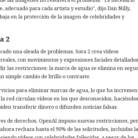
, adecuado para cada artista y estudio", dijo Dan Nilly,
baja en la protección de la imagen de celebridades y
a 2
cado una oleada de problemas. Sora 2 crea vídeos
s reales, con movimientos y expresiones faciales detallados
ir las restricciones: la marca de agua se elimina en segu
n simple cambio de brillo o contraste.
rvicios para eliminar marcas de agua, lo que ha incremen
n la red circulan vídeos en los que desconocidos, haciéndo
piden transferir dinero o difunden noticias falsas.
ares de derechos, OpenAI impuso nuevas restricciones, pe
ahora rechaza hasta el 90% de las solicitudes, incluidas l
ciendo vídeos con celebridades fallecidas, a pesar de los