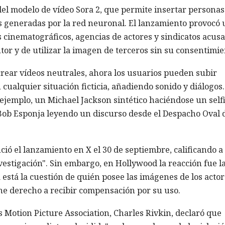
del modelo de vídeo Sora 2, que permite insertar personas
s generadas por la red neuronal. El lanzamiento provocó
 cinematográficos, agencias de actores y sindicatos acus
tor y de utilizar la imagen de terceros sin su consentimie
 crear vídeos neutrales, ahora los usuarios pueden subir
 cualquier situación ficticia, añadiendo sonido y diálogos
 ejemplo, un Michael Jackson sintético haciéndose un self
ob Esponja leyendo un discurso desde el Despacho Oval d
ió el lanzamiento en X el 30 de septiembre, calificando a
vestigación". Sin embargo, en Hollywood la reacción fue l
a está la cuestión de quién posee las imágenes de los actor
ene derecho a recibir compensación por su uso.
s Motion Picture Association, Charles Rivkin, declaró que