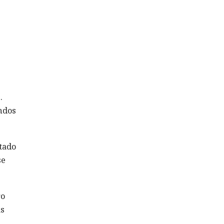
.
ndos
tado
se
ro
as