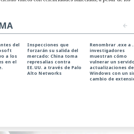
EMA
ntes del
Inspecciones que
Renombrar .exe a .
osoft
forzarán su salida del
investigadores
o a los
mercado: China toma
muestran cómo
a una IA con «es solo un
s en el
represalias contra
vulnerar un servid
e.
EE. UU. a través de Palo
actualizaciones de
Alto Networks
Windows con un s
 datos ajena de Telegram
cambio de extensi
antemente sencilla de convertir chatbots en cómplices 