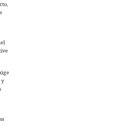
cto,
e
el
tive
xige
 y
s
as