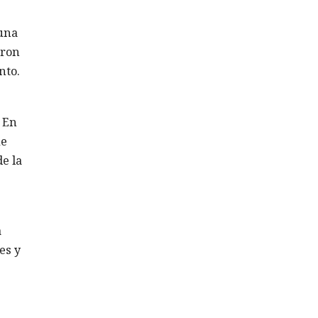
 una
aron
nto.
. En
ie
e la
a
es y