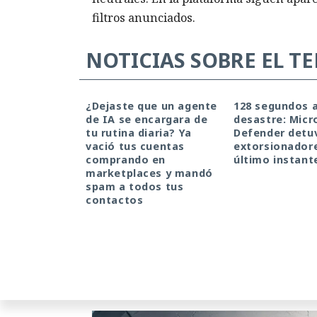
filtros anunciados.
NOTICIAS SOBRE EL T
¿Dejaste que un agente
128 segundos a
de IA se encargara de
desastre: Micr
tu rutina diaria? Ya
Defender detuv
Un hacker engañó 
vació tus cuentas
extorsionadore
comprando en
último instant
marketplaces y mandó
volcó una base de
spam a todos tus
contactos
11:24 / 09.08.2026
Delincuentes descubren una forma alarm
ataques informáticos.