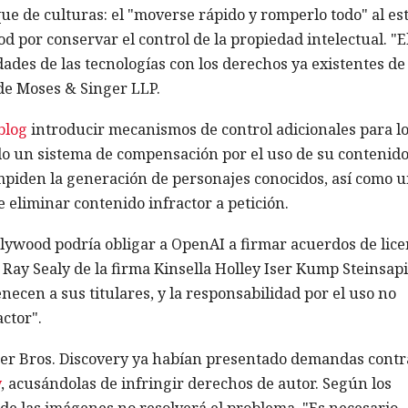
ue de culturas: el "moverse rápido y romperlo todo" al est
d por conservar el control de la propiedad intelectual. "E
dades de las tecnologías con los derechos ya existentes de
de Moses & Singer LLP.
blog
introducir mecanismos de control adicionales para l
do un sistema de compensación por el uso de su contenido
mpiden la generación de personajes conocidos, así como 
 eliminar contenido infractor a petición.
lywood podría obligar a OpenAI a firmar acuerdos de lice
 Ray Sealy de la firma Kinsella Holley Iser Kump Steinsapi
ecen a sus titulares, y la responsabilidad por el uso no
ctor".
er Bros. Discovery ya habían presentado demandas contra
y
, acusándolas de infringir derechos de autor. Según los
o de las imágenes no resolverá el problema. "Es necesario