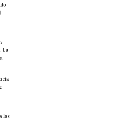
ilo
l
os
. La
un
ncia
r
 las