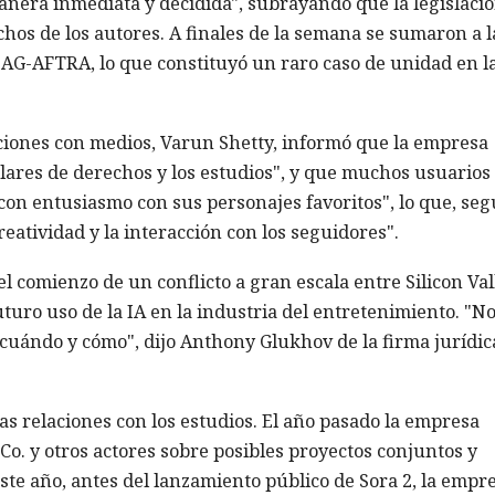
nera inmediata y decidida", subrayando que la legislaci
chos de los autores. A finales de la semana se sumaron a l
 SAG-AFTRA, lo que constituyó un raro caso de unidad en l
ciones con medios, Varun Shetty, informó que la empresa
ulares de derechos y los estudios", y que muchos usuarios
 con entusiasmo con sus personajes favoritos", lo que, se
eatividad y la interacción con los seguidores".
l comienzo de un conflicto a gran escala entre Silicon Val
turo uso de la IA en la industria del entretenimiento. "No
e cuándo y cómo", dijo Anthony Glukhov de la firma jurídic
s relaciones con los estudios. El año pasado la empresa
o. y otros actores sobre posibles proyectos conjuntos y
este año, antes del lanzamiento público de Sora 2, la empr