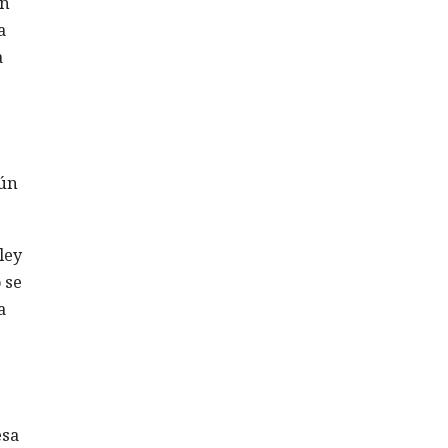
ón
a
a
gún
ley
 se
a
esa