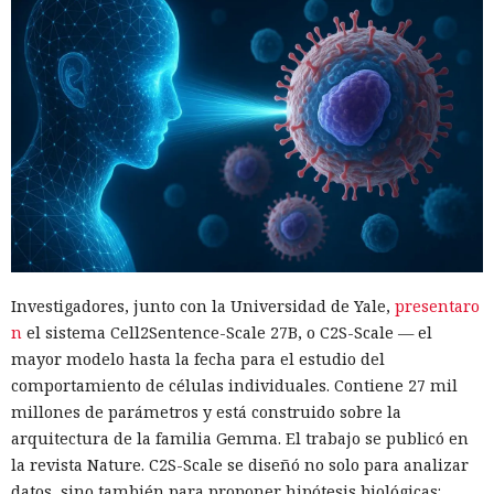
Investigadores, junto con la Universidad de Yale,
presentaro
n
el sistema Cell2Sentence-Scale 27B, o C2S-Scale — el
mayor modelo hasta la fecha para el estudio del
comportamiento de células individuales. Contiene 27 mil
millones de parámetros y está construido sobre la
arquitectura de la familia Gemma. El trabajo se publicó en
la revista Nature. C2S-Scale se diseñó no solo para analizar
datos, sino también para proponer hipótesis biológicas: