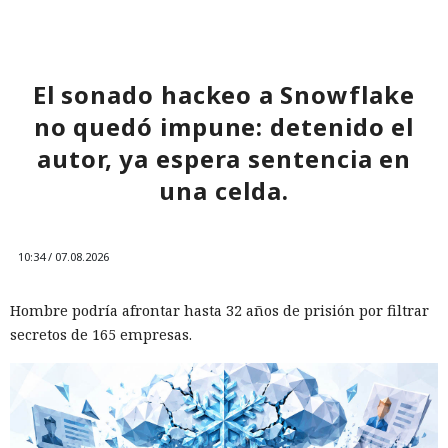
salida del mercado: China toma
represalias contra EE. UU. a
través de Palo Alto Networks
El sonado hackeo a Snowflake
no quedó impune: detenido el
12:43 / 07.08.2026
autor, ya espera sentencia en
una celda.
Otra corporación corre el riesgo de repetir la triste suerte de
sus predecesoras.
10:34 / 07.08.2026
Hombre podría afrontar hasta 32 años de prisión por filtrar
secretos de 165 empresas.