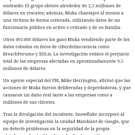
Un escenario similar ya se desarrolló con el fabricante de
sustraído. El grupo obtuvo alrededor de 2,5 millones de
chips de memoria Micron Technology. En 2023, la
dólares en rescates; además, Muka chantajeó al menos a
Administración del Ciberespacio de China determinó que
una víctima de forma reiterada, utilizando datos de un
los productos de la compañía no superaron la revisión y
funcionario público en activo o retirado y de su familia.
prohibió a los operadores de infraestructura crítica del país
su adquisición. Como resultado, Micron no pudo restablecer
Otros 495.000 dólares los ganó Muka vendiendo parte de los
su negocio y en otoño de 2025 suspendió por completo las
datos robados en foros de ciberdelincuencia como
entregas de chips para servidores a los centros de datos
BreachForums y XSS.is. La investigación estimó el perjuicio
chinos, conservando ventas solo en los sectores automotriz
total de las empresas afectadas en aproximadamente 9,5
y móvil.
millones de dólares.
Así, el enfrentamiento tecnológico entre ambos países hace
Un agente especial del FBI, Mike Herrington, afirmó que las
tiempo que ha superado el marco de aranceles recíprocos y
acciones de Muka fueron deliberadas y depredadoras, y que
restricciones a la exportación — ahora están en la mira
causaron un daño real tanto a las empresas como a
empresas concretas y su reputación en mercados
millones de sus clientes.
extranjeros. En estas condiciones, los negocios se convierten
cada vez más en instrumentos de medidas de respuesta, y
Tras la divulgación del incidente, Snowflake incorporó al
no simplemente en participantes de la competencia de
equipo de investigación la unidad Mandiant de Google, que
mercado.
no detectó problemas en la seguridad de la propia