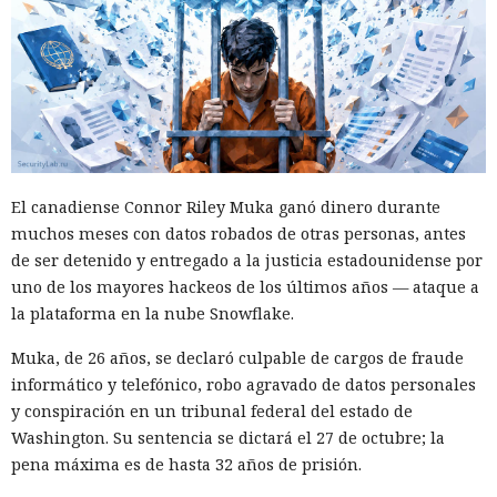
Las sanciones y restricciones contra las empresas
tecnológicas chinas por parte de las autoridades
estadounidenses hace tiempo que son noticia habitual —
ahora un escenario similar
se está desarrollando
en sentido
inverso. La Administración del Ciberespacio de China
anunció el inicio de una revisión de los productos de la
El canadiense Connor Riley Muka ganó dinero durante
estadounidense Palo Alto Networks que se venden en el
muchos meses con datos robados de otras personas, antes
territorio del país, citando riesgos para la infraestructura
de ser detenido y entregado a la justicia estadounidense por
informática crítica y la seguridad nacional.
uno de los mayores hackeos de los últimos años — ataque a
la plataforma en la nube Snowflake.
El regulador no nombró productos concretos de la compañía
sujetos a revisión, no reveló la naturaleza de posibles
Muka, de 26 años, se declaró culpable de cargos de fraude
vulnerabilidades ni precisó qué medidas podrían seguir en
informático y telefónico, robo agravado de datos personales
caso de detectarse incumplimientos.
y conspiración en un tribunal federal del estado de
Washington. Su sentencia se dictará el 27 de octubre; la
La decisión se produjo en medio del empeoramiento de las
pena máxima es de hasta 32 años de prisión.
disputas comerciales y tecnológicas entre Pekín y