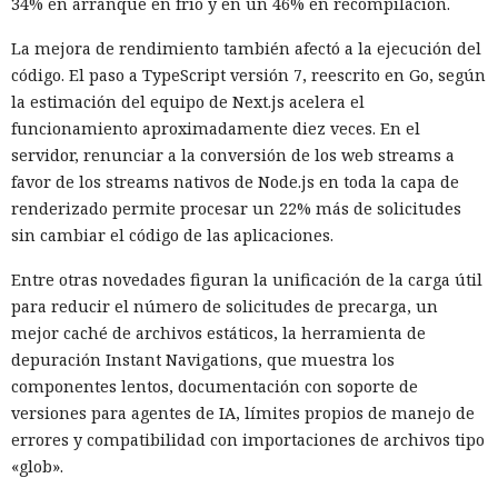
34% en arranque en frío y en un 46% en recompilación.
instalaron el conjunto de herramientas de postexplotación
khunt directamente dentro de la base de datos Oracle, que
La mejora de rendimiento también afectó a la ejecución del
se utilizó para acceder a la red corporativa.
código. El paso a TypeScript versión 7, reescrito en Go, según
la estimación del equipo de Next.js acelera el
El incidente se registró el 27 de julio de este año, cuando la
funcionamiento aproximadamente diez veces. En el
plataforma Huntress detectó el robo de credenciales en un
servidor, renunciar a la conversión de los web streams a
servidor con Oracle. Los registros de Apache mostraron que
favor de los streams nativos de Node.js en toda la capa de
el acceso se obtuvo a través de una función de búsqueda
renderizado permite procesar un 22% más de solicitudes
vulnerable de una aplicación Java pública en Apache
sin cambiar el código de las aplicaciones.
Tomcat. La función de autocompletar en la búsqueda no
validaba los datos introducidos, lo que permitió enviar
Entre otras novedades figuran la unificación de la carga útil
comandos SQL directamente a la base. Las solicitudes
para reducir el número de solicitudes de precarga, un
maliciosas se rastrearon hasta la dirección IP
mejor caché de archivos estáticos, la herramienta de
178.162.151[.]229.
depuración Instant Navigations, que muestra los
componentes lentos, documentación con soporte de
Oracle incluye una máquina virtual Java integrada y el
versiones para agentes de IA, límites propios de manejo de
operador CREATE JAVA SOURCE, que permite almacenar y
errores y compatibilidad con importaciones de archivos tipo
compilar código Java como objeto de base de datos. Tales
«glob».
objetos se pueden ejecutar con comandos SQL y, con ciertas