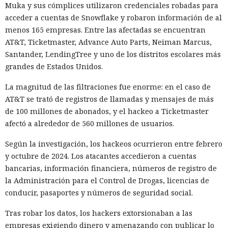
Washington, que ponen en peligro la frágil tregua
Muka y sus cómplices utilizaron credenciales robadas para
alcanzada en las últimas cumbres bilaterales. El día
acceder a cuentas de Snowflake y robaron información de al
anterior, el Ministerio de Comercio de China anunció
menos 165 empresas. Entre las afectadas se encuentran
nuevas restricciones contra empresas estadounidenses y la
AT&T, Ticketmaster, Advance Auto Parts, Neiman Marcus,
exportación de drones a EE. UU., calificándolas como
Santander, LendingTree y uno de los distritos escolares más
respuesta a las recientes medidas de Washington contra el
grandes de Estados Unidos.
acceso de empresas chinas al mercado estadounidense. El
La magnitud de las filtraciones fue enorme: en el caso de
regulador no precisó si estas acciones están relacionadas
AT&T se trató de registros de llamadas y mensajes de más
con la revisión a Palo Alto.
de 100 millones de abonados, y el hackeo a Ticketmaster
La presión sobre la compañía no es nueva: ya en enero se
afectó a alrededor de 560 millones de usuarios.
recomendó a las organizaciones chinas que renunciaran al
Según la investigación, los hackeos ocurrieron entre febrero
software de más de una decena de desarrolladores
y octubre de 2024. Los atacantes accedieron a cuentas
estadounidenses e israelíes de soluciones de
bancarias, información financiera, números de registro de
ciberseguridad, incluida Palo Alto Networks. Esta última,
la Administración para el Control de Drogas, licencias de
por cierto, se especializa en protección de redes y en la
conducir, pasaportes y números de seguridad social.
nube, y tiene oficinas en Pekín, Shanghái, Cantón,
Shenzhen y Macao.
Tras robar los datos, los hackers extorsionaban a las
empresas exigiendo dinero y amenazando con publicar lo