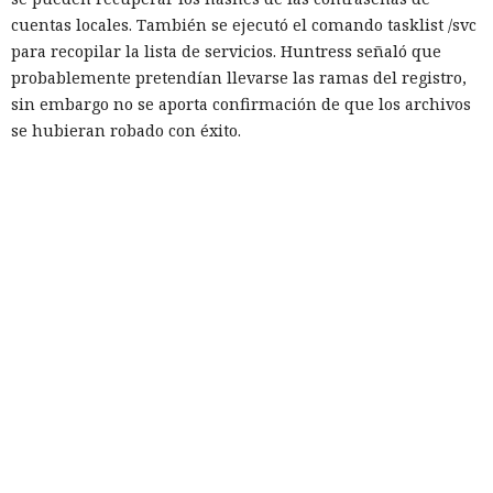
cuentas locales. También se ejecutó el comando tasklist /svc
para recopilar la lista de servicios. Huntress señaló que
probablemente pretendían llevarse las ramas del registro,
sin embargo no se aporta confirmación de que los archivos
se hubieran robado con éxito.
Para reducir el riesgo de este tipo de ataques, Huntress
recomienda validar y depurar todos los datos que
provengan de los usuarios, así como limitar los privilegios
de las cuentas de base de datos usadas por aplicaciones
públicas. A dichas cuentas no se les deben conceder
permisos para crear objetos Java, ejecutar procedimientos
almacenados innecesarios ni otras acciones administrativas.