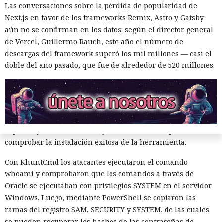
configuraciones, permitir la ejecución de comandos del
Las conversaciones sobre la pérdida de popularidad de
sistema operativo. Los atacantes aprovecharon esto y
Next.js en favor de los frameworks Remix, Astro y Gatsby
compilaron el conjunto khunt directamente dentro de la
aún no se confirman en los datos: según el director general
base, sin alojar archivos en el servidor. Según Huntress, esta
de Vercel, Guillermo Rauch, este año el número de
técnica se registra con muy poca frecuencia.
descargas del framework superó los mil millones — casi el
doble del año pasado, que fue de alrededor de 520 millones.
El conjunto incluía varios componentes. KhuntCmd lanzaba
cmd.exe y ejecutaba comandos del sistema operativo
mediante consultas SQL. KhuntHash accedía a la tabla
interna de usuarios de Oracle y escribía nombres de
cuentas y contraseñas en un archivo. KhuntFS permitía
explorar y buscar archivos, y KhuntT se usaba para
comprobar la instalación exitosa de la herramienta.
Con KhuntCmd los atacantes ejecutaron el comando
whoami y comprobaron que los comandos a través de
Oracle se ejecutaban con privilegios SYSTEM en el servidor
Windows. Luego, mediante PowerShell se copiaron las
ramas del registro SAM, SECURITY y SYSTEM, de las cuales
se pueden recuperar los hashes de las contraseñas de