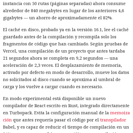
instancia con 50 rutas (páginas separadas) ahora consume
La plataforma ejecutó los scripts "khunt" y entregó el
alrededor de 840 megabytes en lugar de los anteriores 4,6
control del sistema.
gigabytes — un ahorro de aproximadamente el 82%.
El caché en disco, probado ya en la versión 16.1, lee el caché
guardado antes de la compilación y recompila solo los
fragmentos de código que han cambiado. Según pruebas de
Vercel, una compilación de un proyecto que antes tardaba
21 segundos ahora se completa en 9,2 segundos — una
aceleración de 2,3 veces. El desplazamiento de memoria,
activado por defecto en modo de desarrollo, mueve los datos
no solicitados al disco cuando se aproxima al umbral de
carga y los vuelve a cargar cuando es necesario.
En modo experimental está disponible un nuevo
Las bases de datos suelen percibirse como un almacén de
compilador de React escrito en Rust, integrado directamente
información, no como una herramienta para el hacking,
en Turbopack. Evita la configuración manual de la
memoiza
pero los atacantes encontraron la forma de convertir Oracle
ción
que antes requería pasar el código por el
transpilador
Database en una plataforma de ataque. La empresa
Babel, y es capaz de reducir el tiempo de compilación en un
Huntress
detectó un caso
en el que los piratas informáticos