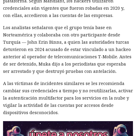
plataforma. Según Mandiant, los hackers utilizaron
Era demasiado pronto para dar
credenciales aún vigentes que fueron robadas en 2020 y,
por muerto a Next.js: la versión
con ellas, accedieron a las cuentas de las empresas.
16.3 pulveriza los récords de
Los analistas señalaron que el grupo tenía base en
rendimiento.
Norteamérica y colaboraba con otro participante desde
Turquía — John Erin Binns, a quien las autoridades turcas
detuvieron en 2024 acusado de estar vinculado a un hackeo
12:01 / 07.08.2026
anterior al operador de telecomunicaciones T-Mobile. Antes
de ser detenido, Muka dijo a los periodistas que esperaba
Ingenieros reducen en un 90% el consumo de memoria
ser arrestado y que destruyó pruebas con antelación.
RAM y aceleran la compilación 2,3 veces.
A las víctimas de incidentes similares se les recomienda
cambiar sus credenciales a tiempo y no reutilizarlas, activar
la autenticación multifactor para los servicios en la nube y
vigilar la actividad de las cuentas por accesos desde
dispositivos desconocidos.