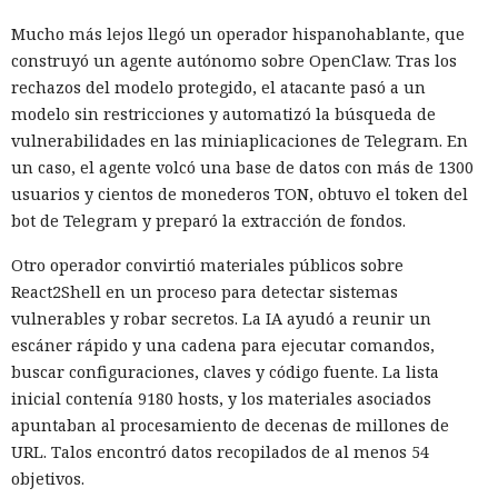
partir de servicios prefabricados: especialistas de HUMAN
Security
describieron
el ecosistema FunFoneFarm, donde
Mucho más lejos llegó un operador hispanohablante, que
granjas telefónicas, dispositivos en la nube y la IA permiten
construyó un agente autónomo sobre OpenClaw. Tras los
lanzar estafas masivas como un proyecto de software
rechazos del modelo protegido, el atacante pasó a un
corriente. La barrera de entrada se ha reducido a unos
modelo sin restricciones y automatizó la búsqueda de
pocos miles de dólares.
vulnerabilidades en las miniaplicaciones de Telegram. En
un caso, el agente volcó una base de datos con más de 1300
El equipo de investigación de la compañía compró un kit
usuarios y cientos de monederos TON, obtuvo el token del
listo de una granja telefónica y desmontó sus partes de
bot de Telegram y preparó la extracción de fondos.
hardware y software. Bastidores con placas económicas de
smartphones se venden en los mercados en línea
Otro operador convirtió materiales públicos sobre
habituales, los programas de gestión están disponibles
React2Shell en un proceso para detectar sistemas
públicamente y los teléfonos en la nube se pueden alquilar
vulnerables y robar secretos. La IA ayudó a reunir un
por suscripción. Los proveedores ofrecen tarifas,
escáner rápido y una cadena para ejecutar comandos,
documentación y soporte, como los servicios SaaS
buscar configuraciones, claves y código fuente. La lista
habituales.
inicial contenía 9180 hosts, y los materiales asociados
apuntaban al procesamiento de decenas de millones de
El acelerador clave fue la IA. En el sistema analizado no
URL. Talos encontró datos recopilados de al menos 54
controlaba toda la granja de forma autónoma, sino que
objetivos.
ayudaba a redactar y verificar guiones de automatización en