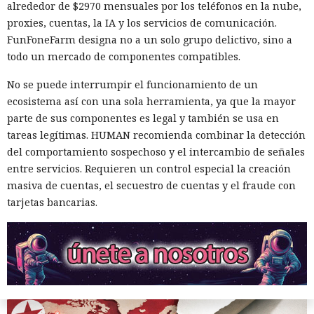
alrededor de $2970 mensuales por los teléfonos en la nube,
proxies, cuentas, la IA y los servicios de comunicación.
FunFoneFarm designa no a un solo grupo delictivo, sino a
Los cazadores se convirtieron
todo un mercado de componentes compatibles.
en presa: un investigador espió
No se puede interrumpir el funcionamiento de un
durante dos años a hackers de
ecosistema así con una sola herramienta, ya que la mayor
parte de sus componentes es legal y también se usa en
Corea del Norte a través de sus
tareas legítimas. HUMAN recomienda combinar la detección
propios chats de trabajo.
del comportamiento sospechoso y el intercambio de señales
entre servicios. Requieren un control especial la creación
masiva de cuentas, el secuestro de cuentas y el fraude con
10:18 / 09.08.2026
tarjetas bancarias.
Ciberdelincuentes buscaban carteras de criptomonedas
mientras un desconocido permanecía sentado a sus
espaldas.