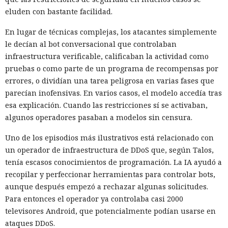
eluden con bastante facilidad.
12:16 / 09.08.2026
En lugar de técnicas complejas, los atacantes simplemente
Por $3.000 al mes, estafadores contratan en la nube una
le decían al bot conversacional que controlaban
plataforma "llave en mano" para estafar
infraestructura verificable, calificaban la actividad como
pruebas o como parte de un programa de recompensas por
errores, o dividían una tarea peligrosa en varias fases que
parecían inofensivas. En varios casos, el modelo accedía tras
esa explicación. Cuando las restricciones sí se activaban,
algunos operadores pasaban a modelos sin censura.
Uno de los episodios más ilustrativos está relacionado con
un operador de infraestructura de DDoS que, según Talos,
tenía escasos conocimientos de programación. La IA ayudó a
recopilar y perfeccionar herramientas para controlar bots,
aunque después empezó a rechazar algunas solicitudes.
Para entonces el operador ya controlaba casi 2000
Los esquemas fraudulentos que antes requerían equipos,
televisores Android, que potencialmente podían usarse en
habilidades y un gran equipo se ensamblan cada vez más a
ataques DDoS.