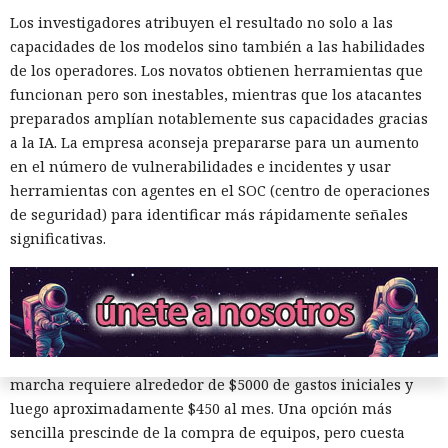
lenguaje natural. Ya no es necesario que el operador
Los investigadores atribuyen el resultado no solo a las
programe el control complejo del navegador por su cuenta.
capacidades de los modelos sino también a las habilidades
Bots de IA individuales son capaces de mantener
de los operadores. Los novatos obtienen herramientas que
simultáneamente cientos de diálogos en diferentes idiomas
funcionan pero son inestables, mientras que los atacantes
y filtrar objetivos poco prometedores.
preparados amplían notablemente sus capacidades gracias
a la IA. La empresa aconseja prepararse para un aumento
Esa infraestructura es apta para estafas románticas y de
en el número de vulnerabilidades e incidentes y usar
inversión, ofertas falsas de trabajos remotos y la gestión
herramientas con agentes en el SOC (centro de operaciones
masiva de cuentas falsas. En la prueba de HUMAN, perfiles
de seguridad) para identificar más rápidamente señales
ficticios en servicios de citas recibieron rápidamente
significativas.
numerosos mensajes. Los interlocutores intentaron dirigir
la comunicación a aplicaciones de mensajería, y un guion
condujo al registro en una plataforma comercial mediante
un enlace de afiliado.
Según los cálculos de HUMAN, una modalidad de puesta en
marcha requiere alrededor de $5000 de gastos iniciales y
luego aproximadamente $450 al mes. Una opción más
sencilla prescinde de la compra de equipos, pero cuesta