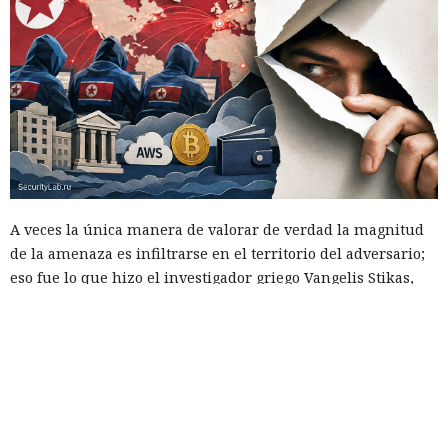
A veces la única manera de valorar de verdad la magnitud
de la amenaza es infiltrarse en el territorio del adversario;
eso fue lo que hizo el investigador griego Vangelis Stikas,
que durante casi dos años estudió desde dentro los
servidores de hackers norcoreanos. En ese tiempo averiguó
que las víctimas del grupo fueron 1640 empresas de 57
países, y alrededor de 700–800 de ellas resultaron
especialmente afectadas: los atacantes obtenían acceso root
a servidores, cuentas en la nube de AWS y monederos de
criptomonedas.