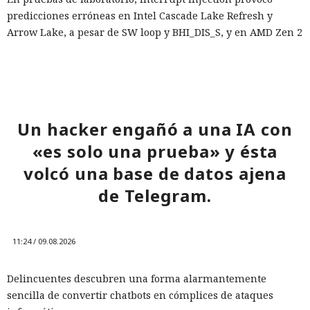
predicciones erróneas en Intel Cascade Lake Refresh y
Arrow Lake, a pesar de SW loop y BHI_DIS_S, y en AMD Zen 2
eludió saferet en combinación con la técnica Inception. En
AMD Zen 4 la variante principal del ataque no produjo tales
aciertos. Las comprobaciones se realizaron en cuatro
procesadores con las protecciones estándar de Linux
activadas.
Un hacker engañó a una IA con
Los especialistas construyeron un exploit práctico solo para
«es solo una prueba» y ésta
AMD Zen 2. En un sistema de prueba con un Ryzen 7 4700G
volcó una base de datos ajena
eludió KASLR, tras lo cual leía memoria arbitraria del
de Telegram.
núcleo a una velocidad media de 5,47 bytes por segundo y
con una precisión del 91,97%. Al buscar /etc/shadow con el
hash de la contraseña root, se obtuvo el resultado en
aproximadamente 18 minutos en cinco de cada diez
11:24 / 09.08.2026
intentos.
Delincuentes descubren una forma alarmantemente
El trabajo no describe ataques contra sistemas reales ni
sencilla de convertir chatbots en cómplices de ataques
datos de usuarios. Todos los experimentos se realizaron en