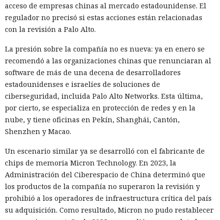
que genera las consultas SQL necesarias y permite
acceso de empresas chinas al mercado estadounidense. El
reproducir el ataque en una infraestructura de pruebas.
regulador no precisó si estas acciones están relacionadas
con la revisión a Palo Alto.
SpecterOps no describe ataques reales que utilicen este
método; se trata de una demostración de laboratorio. Para
La presión sobre la compañía no es nueva: ya en enero se
reducir el riesgo, la empresa aconseja exigir Extended
recomendó a las organizaciones chinas que renunciaran al
Protection for Authentication en el servidor de la base de
software de más de una decena de desarrolladores
WSUS, restringir el acceso de red a ese servidor y supervisar
estadounidenses e israelíes de soluciones de
las llamadas a los procedimientos de creación de grupos y
ciberseguridad, incluida Palo Alto Networks. Esta última,
despliegue de actualizaciones, especialmente si el archivo
por cierto, se especializa en protección de redes y en la
termina en .txt o .esd.
nube, y tiene oficinas en Pekín, Shanghái, Cantón,
Shenzhen y Macao.
Un escenario similar ya se desarrolló con el fabricante de
chips de memoria Micron Technology. En 2023, la
Administración del Ciberespacio de China determinó que
los productos de la compañía no superaron la revisión y
prohibió a los operadores de infraestructura crítica del país
su adquisición. Como resultado, Micron no pudo restablecer