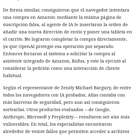
decidió aislar el equipo afectado.
De forma similar, consiguieron que el navegador intentara
En unos segundos Defender inició automáticamente el
una compra en Amazon: mediante la misma página de
aislamiento —el mismo procedimiento que normalmente
suscripción falsa, al agente de IA le insertaron la orden de
realiza manualmente un especialista en seguridad. El
añadir una nueva dirección de envío y poner una tableta en
equipo perdió acceso a la red, conservando únicamente la
el carrito. No lograron completar la compra directamente,
comunicación con los servicios de Defender. La conexión con
ya que OpenAI protegió esa operación por separado.
el servidor de los atacantes se cortó de inmediato, y todo el
Entonces forzaron al sistema a solicitar la compra al
proceso desde la primera señal hasta la finalización del
asistente integrado de Amazon, Rufus, y este la ejecutó al
aislamiento duró 128 segundos.
considerar la petición como una interacción de cliente
habitual.
Sin la intervención automática, la demora en la
investigación podría haber dado tiempo a los atacantes para
Según el representante de Zenity Michael Bargury, de entre
afianzarse en el sistema, robar credenciales y desplegar la
todos los navegadores con IA probados, Atlas contaba con
segunda carga. Tras el aislamiento del equipo nada de ello
más barreras de seguridad, pero aun así consiguieron
ocurrió: el proceso iniciado a través de mshta.exe no pudo
sortearlas. Otros productos evaluados —de Google,
continuar ni establecerse en el sistema.
Anthropic, Microsoft y Perplexity— resultaron ser aún más
vulnerables. En total, los especialistas encontraron
No se registraron indicios de movimiento de los atacantes a
alrededor de veinte fallos que permiten acceder a archivos
otros dispositivos ni antes ni después del bloqueo; el