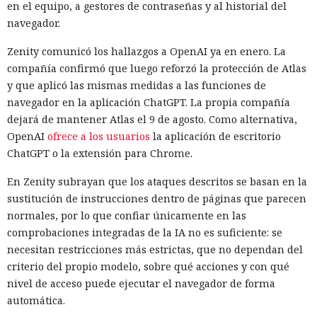
en el equipo, a gestores de contraseñas y al historial del
incidente quedó confinado a un solo ordenador. El
navegador.
especialista que llevó a cabo la investigación se conectó ya
después del aislamiento del equipo y obtuvo una cronología
Zenity comunicó los hallazgos a OpenAI ya en enero. La
detallada de los eventos.
compañía confirmó que luego reforzó la protección de Atlas
y que aplicó las mismas medidas a las funciones de
Para reducir riesgos similares, se recomienda a las
navegador en la aplicación ChatGPT. La propia compañía
empresas habilitar las funciones de respuesta automática a
dejará de mantener Atlas el 9 de agosto. Como alternativa,
ataques, incluido el aislamiento de dispositivos, en las
OpenAI
ofrece a los usuarios
la aplicación de escritorio
soluciones de protección de endpoints y configurar
ChatGPT o la extensión para Chrome.
exclusiones para servicios críticos, de modo que el
aislamiento no interfiera con el funcionamiento de
En Zenity subrayan que los ataques descritos se basan en la
sistemas necesarios.
Renombrar .exe a .txt:
sustitución de instrucciones dentro de páginas que parecen
investigadores muestran cómo
normales, por lo que confiar únicamente en las
comprobaciones integradas de la IA no es suficiente: se
vulnerar un servidor de
necesitan restricciones más estrictas, que no dependan del
actualizaciones de Windows con
criterio del propio modelo, sobre qué acciones y con qué
un simple cambio de extensión
nivel de acceso puede ejecutar el navegador de forma
automática.