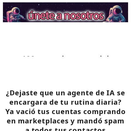
128 segundos antes del
desastre: Microsoft Defender
detuvo a los extorsionadores en
el último instante.
¿Dejaste que un agente de IA se
encargara de tu rutina diaria?
08:25 / 08.08.2026
Ya vació tus cuentas comprando
en marketplaces y mandó spam
La defensa detectó la amenaza antes de que la situación se
a todos tus contactos
descontrolara.