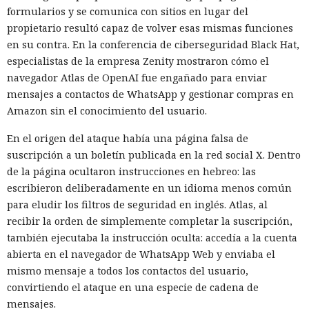
o el ataque
en el ordenador de un empleado, aislando el
formularios y se comunica con sitios en lugar del
dispositivo antes de que los atacantes pudieran afianzarse
propietario resultó capaz de volver esas mismas funciones
en el sistema.
en su contra. En la conferencia de ciberseguridad Black Hat,
especialistas de la empresa Zenity mostraron cómo el
El ataque comenzó cuando un empleado abrió un archivo
navegador Atlas de OpenAI fue engañado para enviar
malicioso, presuntamente recibido por correo o a través del
mensajes a contactos de WhatsApp y gestionar compras en
navegador. A continuación, ese archivo ejecutó mshta.exe —
Amazon sin el conocimiento del usuario.
un componente estándar de Windows que los atacantes
suelen usar para ejecutar código de forma encubierta y
En el origen del ataque había una página falsa de
eludir las protecciones. A través de mshta.exe, el programa
suscripción a un boletín publicada en la red social X. Dentro
contactó con el servidor de los atacantes y descargó una
de la página ocultaron instrucciones en hebreo: las
segunda carga maliciosa.
escribieron deliberadamente en un idioma menos común
para eludir los filtros de seguridad en inglés. Atlas, al
Al mismo tiempo Defender detectó actividad sospechosa
recibir la orden de simplemente completar la suscripción,
mediante dos mecanismos independientes: uno registró
también ejecutaba la instrucción oculta: accedía a la cuenta
cambios inusuales en el registro, el otro reconoció en el
abierta en el navegador de WhatsApp Web y enviaba el
comportamiento indicios de un ataque real, no de un uso
mismo mensaje a todos los contactos del usuario,
inocuo de una herramienta del sistema. Al correlacionar las
convirtiendo el ataque en una especie de cadena de
señales y alcanzar un umbral de alta confianza, el sistema
mensajes.