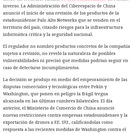
ese grupo el equipo concreto. Este enfoque permite dirigir
inverso. La Administración del Ciberespacio de China
la actualización falsa no a toda la red, sino a un sistema
anunció el inicio de una revisión de los productos de la
seleccionado, y luego aprobar su instalación.
estadounidense Palo Alto Networks que se venden en el
territorio del país, citando riesgos para la infraestructura
El principal obstáculo fue la verificación de la firma digital.
informática crítica y la seguridad nacional.
WSUS rechazó aceptar un ejecutable sin firma; sin
embargo, el análisis de
El regulador no nombró productos concretos de la compañía
Microsoft.UpdateServices.ContentSyncAgent.dll reveló una
sujetos a revisión, no reveló la naturaleza de posibles
excepción en la lógica de comprobación. Para archivos con
vulnerabilidades ni precisó qué medidas podrían seguir en
la extensión .txt o .esd la verificación del certificado se
caso de detectarse incumplimientos.
omite. En el laboratorio renombraron la carga maliciosa
La decisión se produjo en medio del empeoramiento de las
como Ghost.txt, y WSUS aceptó el archivo.
disputas comerciales y tecnológicas entre Pekín y
Tras el lanzamiento manual de la actualización, la estación
Washington, que ponen en peligro la frágil tregua
de trabajo de prueba instaló la carga y se conectó con éxito
alcanzada en las últimas cumbres bilaterales. El día
al servidor de control. Con la política de descarga e
anterior, el Ministerio de Comercio de China anunció
instalación automática de actualizaciones activada, ese
nuevas restricciones contra empresas estadounidenses y la
mismo escenario puede ocurrir sin acción del usuario. Para
exportación de drones a EE. UU., calificándolas como
automatizar la cadena, SpecterOps publicó NotWSUSpicious,
respuesta a las recientes medidas de Washington contra el