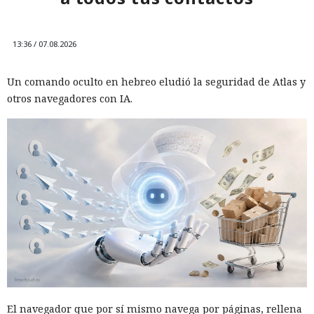
13:36 / 07.08.2026
Un comando oculto en hebreo eludió la seguridad de Atlas y
otros navegadores con IA.
A veces, en la defensa contra un ciberataque lo decisivo no
son las acciones humanas, sino la velocidad de los sistemas
automáticos de protección. Así fue en la empresa QNET —
jugador global en el mercado de ventas directas con un
equipo distribuido y un pequeño centro de monitoreo de
seguridad. Microsoft Defender, desplegado en la
infraestructura de la compañía, en solo 128 segundos
detuv
El navegador que por sí mismo navega por páginas, rellena