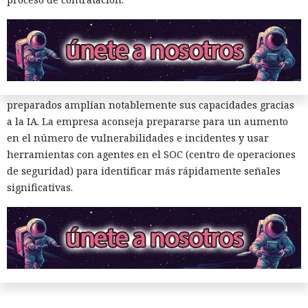
objetivos.
Los investigadores atribuyen el resultado no solo a las
capacidades de los modelos sino también a las habilidades
de los operadores. Los novatos obtienen herramientas que
funcionan pero son inestables, mientras que los atacantes
preparados amplían notablemente sus capacidades gracias
a la IA. La empresa aconseja prepararse para un aumento
en el número de vulnerabilidades e incidentes y usar
herramientas con agentes en el SOC (centro de operaciones
de seguridad) para identificar más rápidamente señales
significativas.
El DHS intentó acceder a chats
privados de Signal, pero un
tribunal rechazó rápidamente
su petición