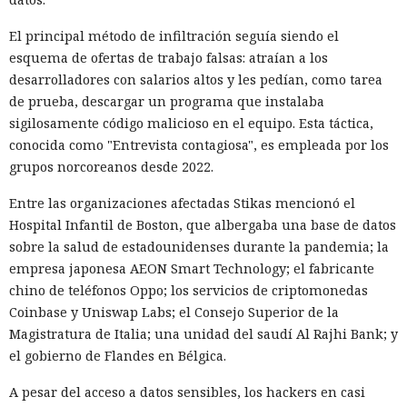
maliciosas, escalar operaciones y buscar vulnerabilidades, y
que las restricciones de seguridad en muchos casos se
El principal método de infiltración seguía siendo el
eluden con bastante facilidad.
esquema de ofertas de trabajo falsas: atraían a los
desarrolladores con salarios altos y les pedían, como tarea
En lugar de técnicas complejas, los atacantes simplemente
de prueba, descargar un programa que instalaba
le decían al bot conversacional que controlaban
sigilosamente código malicioso en el equipo. Esta táctica,
infraestructura verificable, calificaban la actividad como
conocida como "Entrevista contagiosa", es empleada por los
pruebas o como parte de un programa de recompensas por
grupos norcoreanos desde 2022.
errores, o dividían una tarea peligrosa en varias fases que
parecían inofensivas. En varios casos, el modelo accedía tras
Entre las organizaciones afectadas Stikas mencionó el
esa explicación. Cuando las restricciones sí se activaban,
Hospital Infantil de Boston, que albergaba una base de datos
algunos operadores pasaban a modelos sin censura.
sobre la salud de estadounidenses durante la pandemia; la
empresa japonesa AEON Smart Technology; el fabricante
Uno de los episodios más ilustrativos está relacionado con
chino de teléfonos Oppo; los servicios de criptomonedas
un operador de infraestructura de DDoS que, según Talos,
Coinbase y Uniswap Labs; el Consejo Superior de la
tenía escasos conocimientos de programación. La IA ayudó a
Magistratura de Italia; una unidad del saudí Al Rajhi Bank; y
recopilar y perfeccionar herramientas para controlar bots,
el gobierno de Flandes en Bélgica.
aunque después empezó a rechazar algunas solicitudes.
Para entonces el operador ya controlaba casi 2000
A pesar del acceso a datos sensibles, los hackers en casi