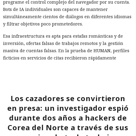
programe el control complejo del navegador por su cuenta.
Bots de IA individuales son capaces de mantener
simultáneamente cientos de diálogos en diferentes idiomas
y filtrar objetivos poco prometedores.
Esa infraestructura es apta para estafas románticas y de
inversión, ofertas falsas de trabajos remotos y la gestión
masiva de cuentas falsas. En la prueba de HUMAN, perfiles
ficticios en servicios de citas recibieron rápidamente
numerosos mensajes. Los interlocutores intentaron dirigir
la comunicación a aplicaciones de mensajería, y un guion
condujo al registro en una plataforma comercial mediante
un enlace de afiliado.
Los cazadores se convirtieron
Según los cálculos de HUMAN, una modalidad de puesta en
en presa: un investigador espió
marcha requiere alrededor de $5000 de gastos iniciales y
luego aproximadamente $450 al mes. Una opción más
durante dos años a hackers de
sencilla prescinde de la compra de equipos, pero cuesta
Corea del Norte a través de sus
alrededor de $2970 mensuales por los teléfonos en la nube,
proxies, cuentas, la IA y los servicios de comunicación.