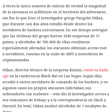
sencilla de convertir chatbots en cómplices de ataques
A veces la única manera de valorar de verdad la magnitud
informáticos.
de la amenaza es infiltrarse en el territorio del adversario;
eso fue lo que hizo el investigador griego Vangelis Stikas,
que durante casi dos años estudió desde dentro los
servidores de hackers norcoreanos. En ese tiempo averiguó
que las víctimas del grupo fueron 1640 empresas de 57
países, y alrededor de 700–800 de ellas resultaron
especialmente afectadas: los atacantes obtenían acceso root
a servidores, cuentas en la nube de AWS y monederos de
criptomonedas.
Stikas, director técnico de la empresa Kumio,
contó su halla
zgo
en la conferencia Black Hat en Las Vegas. Según dijo,
accedió a varios servidores de comando de los hackers, y en
Las herramientas de IA gradualmente dejan de ser para los
algunos casos los propios atacantes infectaban sus
atacantes solo una fuente de sugerencias y cada vez más
ordenadores con malware —esto dio al investigador acceso a
forman parte del propio ataque. Cisco Talos
estudió
los
sus estaciones de trabajo y a la correspondencia en Slack y
registros de uso de IA y descubrió que los modelos de
Discord. En total, Stikas analizó alrededor de 5 terabytes de
lenguaje ya ayudan a los hackers a crear herramientas
datos.