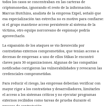
televisores Android, que potencialmente podían usarse en
todos los casos se concentraban en las carteras de
ataques DDoS.
criptomonedas, ignorando el resto de la información.
Marcus Hutchins, analista de la empresa Expel, señaló que
Mucho más lejos llegó un operador hispanohablante, que
esa especialización tan estrecha no es motivo para confiarse:
construyó un agente autónomo sobre OpenClaw. Tras los
si el grupo mantiene acceso persistente al sistema de la
rechazos del modelo protegido, el atacante pasó a un
víctima, otro equipo norcoreano de espionaje podría
modelo sin restricciones y automatizó la búsqueda de
aprovecharlo.
vulnerabilidades en las miniaplicaciones de Telegram. En
un caso, el agente volcó una base de datos con más de 1300
La expansión de los ataques se vio favorecida por
usuarios y cientos de monederos TON, obtuvo el token del
contratistas externos comprometidos, que tenían acceso a
bot de Telegram y preparó la extracción de fondos.
decenas de empresas: a uno de ellos Stikas le encontró
claves para 30 organizaciones. Algunas de las compañías
Otro operador convirtió materiales públicos sobre
notificadas corrigieron las vulnerabilidades y revocaron las
React2Shell en un proceso para detectar sistemas
credenciales comprometidas.
vulnerables y robar secretos. La IA ayudó a reunir un
escáner rápido y una cadena para ejecutar comandos,
Para reducir el riesgo, las empresas deberían verificar con
buscar configuraciones, claves y código fuente. La lista
mayor rigor a los contratistas y desarrolladores, limitarles
inicial contenía 9180 hosts, y los materiales asociados
el acceso a los sistemas críticos y no ejecutar programas
apuntaban al procesamiento de decenas de millones de
externos recibidos como tareas de prueba durante el
URL. Talos encontró datos recopilados de al menos 54
proceso de contratación.