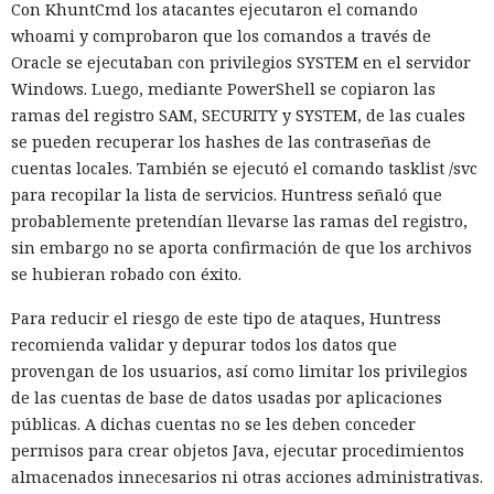
Con KhuntCmd los atacantes ejecutaron el comando
whoami y comprobaron que los comandos a través de
Oracle se ejecutaban con privilegios SYSTEM en el servidor
Windows. Luego, mediante PowerShell se copiaron las
ramas del registro SAM, SECURITY y SYSTEM, de las cuales
El canadiense Connor Riley Muka ganó dinero durante
se pueden recuperar los hashes de las contraseñas de
muchos meses con datos robados de otras personas, antes
cuentas locales. También se ejecutó el comando tasklist /svc
de ser detenido y entregado a la justicia estadounidense por
para recopilar la lista de servicios. Huntress señaló que
uno de los mayores hackeos de los últimos años — ataque a
probablemente pretendían llevarse las ramas del registro,
la plataforma en la nube Snowflake.
sin embargo no se aporta confirmación de que los archivos
se hubieran robado con éxito.
Muka, de 26 años, se declaró culpable de cargos de fraude
informático y telefónico, robo agravado de datos personales
Para reducir el riesgo de este tipo de ataques, Huntress
y conspiración en un tribunal federal del estado de
recomienda validar y depurar todos los datos que
Washington. Su sentencia se dictará el 27 de octubre; la
provengan de los usuarios, así como limitar los privilegios
pena máxima es de hasta 32 años de prisión.
de las cuentas de base de datos usadas por aplicaciones
públicas. A dichas cuentas no se les deben conceder
Muka y sus cómplices utilizaron credenciales robadas para
permisos para crear objetos Java, ejecutar procedimientos
acceder a cuentas de Snowflake y robaron información de al
almacenados innecesarios ni otras acciones administrativas.
menos 165 empresas. Entre las afectadas se encuentran