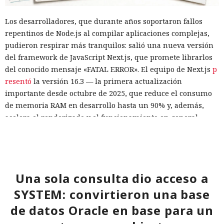
Los desarrolladores, que durante años soportaron fallos
repentinos de Node.js al compilar aplicaciones complejas,
pudieron respirar más tranquilos: salió una nueva versión
del framework de JavaScript Next.js, que promete librarlos
del conocido mensaje «FATAL ERROR». El equipo de Next.js
p
resentó
la versión 16.3 — la primera actualización
importante desde octubre de 2025, que reduce el consumo
de memoria RAM en desarrollo hasta un 90% y, además,
acelera el renderizado y el funcionamiento en general.
La contribución principal a la economía de memoria la
aporta el empaquetador integrado Turbopack, que desde
2022 sustituye progresivamente a Webpack en el proyecto.
En la nueva versión están activados por defecto el caché en
Una sola consulta dio acceso a
disco y el desplazamiento de datos no utilizados a disco. Una
SYSTEM: convirtieron una base
instancia con 50 rutas (páginas separadas) ahora consume
de datos Oracle en base para un
alrededor de 840 megabytes en lugar de los anteriores 4,6
gigabytes — un ahorro de aproximadamente el 82%.