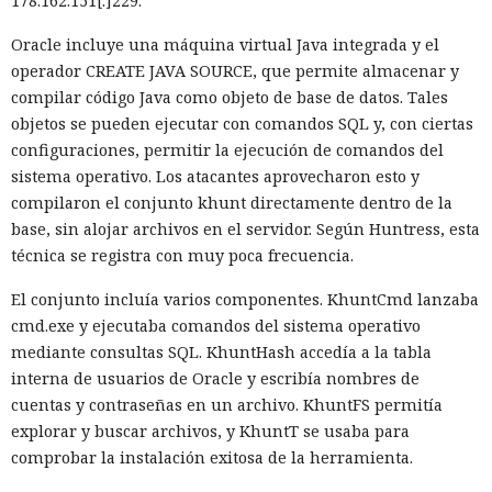
178.162.151[.]229.
de Vercel, Guillermo Rauch, este año el número de
El sonado hackeo a Snowflake
Oracle incluye una máquina virtual Java integrada y el
descargas del framework superó los mil millones — casi el
no quedó impune: detenido el
operador CREATE JAVA SOURCE, que permite almacenar y
doble del año pasado, que fue de alrededor de 520 millones.
compilar código Java como objeto de base de datos. Tales
autor, ya espera sentencia en
objetos se pueden ejecutar con comandos SQL y, con ciertas
una celda.
configuraciones, permitir la ejecución de comandos del
sistema operativo. Los atacantes aprovecharon esto y
compilaron el conjunto khunt directamente dentro de la
10:34 / 07.08.2026
base, sin alojar archivos en el servidor. Según Huntress, esta
técnica se registra con muy poca frecuencia.
Hombre podría afrontar hasta 32 años de prisión por filtrar
El conjunto incluía varios componentes. KhuntCmd lanzaba
secretos de 165 empresas.
cmd.exe y ejecutaba comandos del sistema operativo
mediante consultas SQL. KhuntHash accedía a la tabla
interna de usuarios de Oracle y escribía nombres de
cuentas y contraseñas en un archivo. KhuntFS permitía
explorar y buscar archivos, y KhuntT se usaba para
comprobar la instalación exitosa de la herramienta.