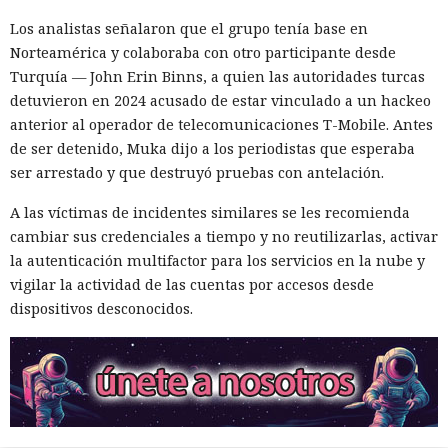
femeninos. El análisis de 23.800 textos creados por seis
Los analistas señalaron que el grupo tenía base en
modelos lingüísticos mostró que solo el 2% de los
Norteamérica y colaboraba con otro participante desde
protagonistas recibieron género femenino. El 41% de los
Turquía — John Erin Binns, a quien las autoridades turcas
personajes resultaron masculinos, y en el 57% restante los
detuvieron en 2024 acusado de estar vinculado a un hackeo
modelos los dejaron sin indicar el sexo o los marcaron como
anterior al operador de telecomunicaciones T-Mobile. Antes
neutrales.
de ser detenido, Muka dijo a los periodistas que esperaba
El estudio fue realizado por especialistas de la Universidad
ser arrestado y que destruyó pruebas con antelación.
de Washington. Los resultados se presentaron el 25 de junio
A las víctimas de incidentes similares se les recomienda
de 2026 en la conferencia de ACM sobre equidad,
cambiar sus credenciales a tiempo y no reutilizarlas, activar
responsabilidad y transparencia en Montreal.
la autenticación multifactor para los servicios en la nube y
El trabajo continuó un proyecto previo dedicado al género
vigilar la actividad de las cuentas por accesos desde
de los animales en libros infantiles populares. Entonces los
dispositivos desconocidos.
investigadores estudiaron 300 obras y encontraron que la
mayoría de los animales que aparecen con frecuencia eran
representados como personajes masculinos. La excepción
fueron los gatos, los patos y las aves, entre los cuales las
imágenes femeninas aparecían algo más a menudo.