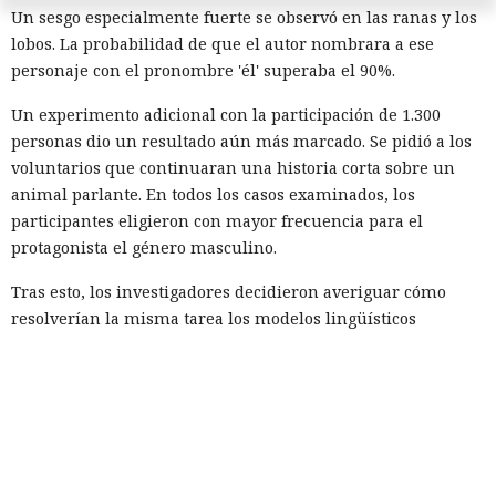
Un sesgo especialmente fuerte se observó en las ranas y los
lobos. La probabilidad de que el autor nombrara a ese
personaje con el pronombre 'él' superaba el 90%.
Un experimento adicional con la participación de 1.300
personas dio un resultado aún más marcado. Se pidió a los
voluntarios que continuaran una historia corta sobre un
animal parlante. En todos los casos examinados, los
participantes eligieron con mayor frecuencia para el
protagonista el género masculino.
Tras esto, los investigadores decidieron averiguar cómo
resolverían la misma tarea los modelos lingüísticos
modernos. El experimento incluyó a Claude Sonnet 4.5,
Gemini 2.5, GPT-4o, GPT-5.1, Mistral Medium y el modelo
abierto Olmo 3.
Cada sistema continuó la frase sobre un animal que se
dirigía a la granja, la cocina, el río o la tienda miles de
veces. Como personajes se emplearon: oso, ave, gato, perro,