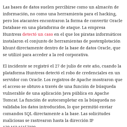
código. El paso a TypeScript versión 7, reescrito en Go, según
Las bases de datos suelen percibirse como un almacén de
la estimación del equipo de Next.js acelera el
información, no como una herramienta para el hacking,
funcionamiento aproximadamente diez veces. En el
pero los atacantes encontraron la forma de convertir Oracle
servidor, renunciar a la conversión de los web streams a
Database en una plataforma de ataque. La empresa
favor de los streams nativos de Node.js en toda la capa de
Huntress
detectó un caso
en el que los piratas informáticos
renderizado permite procesar un 22% más de solicitudes
instalaron el conjunto de herramientas de postexplotación
sin cambiar el código de las aplicaciones.
khunt directamente dentro de la base de datos Oracle, que
Entre otras novedades figuran la unificación de la carga útil
se utilizó para acceder a la red corporativa.
para reducir el número de solicitudes de precarga, un
El incidente se registró el 27 de julio de este año, cuando la
mejor caché de archivos estáticos, la herramienta de
plataforma Huntress detectó el robo de credenciales en un
depuración Instant Navigations, que muestra los
servidor con Oracle. Los registros de Apache mostraron que
componentes lentos, documentación con soporte de
el acceso se obtuvo a través de una función de búsqueda
versiones para agentes de IA, límites propios de manejo de
vulnerable de una aplicación Java pública en Apache
errores y compatibilidad con importaciones de archivos tipo
Tomcat. La función de autocompletar en la búsqueda no
«glob».
validaba los datos introducidos, lo que permitió enviar
Las conversaciones sobre la pérdida de popularidad de
comandos SQL directamente a la base. Las solicitudes
Next.js en favor de los frameworks Remix, Astro y Gatsby
maliciosas se rastrearon hasta la dirección IP
aún no se confirman en los datos: según el director general