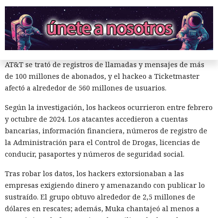
AT&T, Ticketmaster, Advance Auto Parts, Neiman Marcus,
Santander, LendingTree y uno de los distritos escolares más
grandes de Estados Unidos.
La magnitud de las filtraciones fue enorme: en el caso de
AT&T se trató de registros de llamadas y mensajes de más
de 100 millones de abonados, y el hackeo a Ticketmaster
afectó a alrededor de 560 millones de usuarios.
Según la investigación, los hackeos ocurrieron entre febrero
y octubre de 2024. Los atacantes accedieron a cuentas
bancarias, información financiera, números de registro de
¿Una mujer? Demasiado
la Administración para el Control de Drogas, licencias de
atrevido. Las redes neuronales
conducir, pasaportes y números de seguridad social.
borraron a las protagonistas de
Tras robar los datos, los hackers extorsionaban a las
los cuentos infantiles y las
empresas exigiendo dinero y amenazando con publicar lo
dejaron con apenas un 2%.
sustraído. El grupo obtuvo alrededor de 2,5 millones de
dólares en rescates; además, Muka chantajeó al menos a