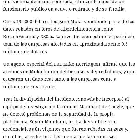
una víctima de forma reiterada, utilizando datos de un
funcionario público en activo o retirado y de su familia.
20:35 / 06.08.2026
Otros 495.000 dólares los ganó Muka vendiendo parte de los
Búhos sabios, lobos valientes y prácticamente sin heroínas:
datos robados en foros de ciberdelincuencia como
bienvenidos al futuro de la literatura.
BreachForums y XSS.is. La investigación estimó el perjuicio
total de las empresas afectadas en aproximadamente 9,5
millones de dólares.
Un agente especial del FBI, Mike Herrington, afirmó que las
acciones de Muka fueron deliberadas y depredadoras, y que
causaron un daño real tanto a las empresas como a
millones de sus clientes.
Tras la divulgación del incidente, Snowflake incorporó al
equipo de investigación la unidad Mandiant de Google, que
no detectó problemas en la seguridad de la propia
plataforma. Según Mandiant, los hackers utilizaron
La inteligencia artificial generativa rara vez convierte a los
credenciales aún vigentes que fueron robadas en 2020 y,
animales parlantes en cuentos infantiles en personajes
con ellas, accedieron a las cuentas de las empresas.