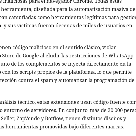
es maliciosas para el navegador Chrome. Todas estas
 herramienta, diseñada para la automatización masiva de
aban camufladas como herramientas legítimas para gestio
ía, y sus víctimas fueron decenas de miles de usuarios en
en código malicioso en el sentido clásico, violan
 Store de Google al eludir las restricciones de WhatsApp
 uno de los complementos se inyecta directamente en la
con los scripts propios de la plataforma, lo que permite
tección contra el spam y automatizar la programación de
análisis técnico, estas extensiones usan código fuente co
mo entorno de servidores. En conjunto, más de 20 000 pers
uSeller, ZapVende y Botflow, tienen distintos diseños y
smas herramientas promovidas bajo diferentes marcas.