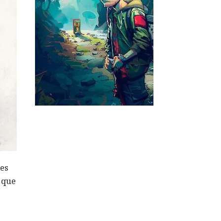
les
ó que