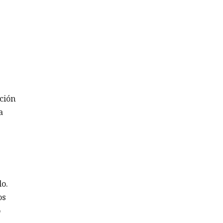
ción
a
o.
os
o