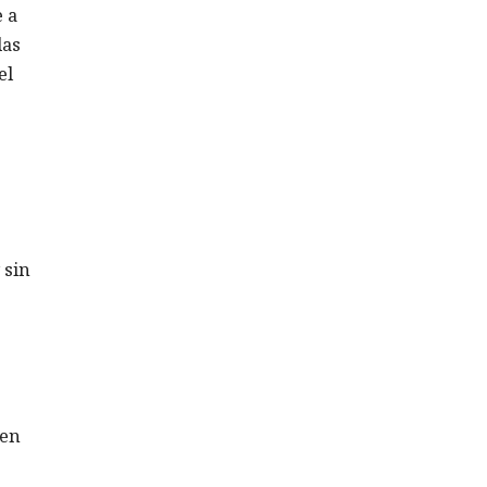
 a
das
el
 sin
ben