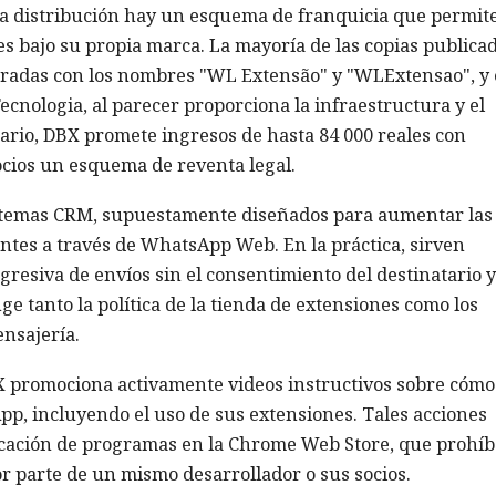
ia distribución hay un esquema de franquicia que permite
es bajo su propia marca. La mayoría de las copias publica
tradas con los nombres "WL Extensão" y "WLExtensao", y 
ecnologia, al parecer proporciona la infraestructura y el
itario, DBX promete ingresos de hasta 84 000 reales con
socios un esquema de reventa legal.
istemas CRM, supuestamente diseñados para aumentar las
ientes a través de WhatsApp Web. En la práctica, sirven
resiva de envíos sin el consentimiento del destinatario y
nge tanto la política de la tienda de extensiones como los
ensajería.
X promociona activamente videos instructivos sobre cómo
pp, incluyendo el uso de sus extensiones. Tales acciones
icación de programas en la Chrome Web Store, que prohí
r parte de un mismo desarrollador o sus socios.