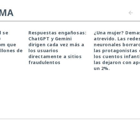
EMA
d se
Respuestas engañosas:
¿Una mujer? Dema
0
ChatGPT y Gemini
atrevido. Las rede
pm que
dirigen cada vez más a
neuronales borrar
llones de
los usuarios
las protagonistas 
directamente a sitios
los cuentos infanti
fraudulentos
las dejaron con a
un 2%.