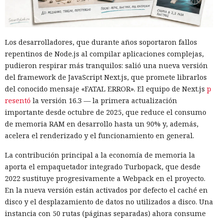
Según el representante de Zenity Michael Bargury, de entre
todos los navegadores con IA probados, Atlas contaba con
más barreras de seguridad, pero aun así consiguieron
Los desarrolladores, que durante años soportaron fallos
sortearlas. Otros productos evaluados —de Google,
repentinos de Node.js al compilar aplicaciones complejas,
Anthropic, Microsoft y Perplexity— resultaron ser aún más
pudieron respirar más tranquilos: salió una nueva versión
vulnerables. En total, los especialistas encontraron
del framework de JavaScript Next.js, que promete librarlos
alrededor de veinte fallos que permiten acceder a archivos
del conocido mensaje «FATAL ERROR». El equipo de Next.js
p
en el equipo, a gestores de contraseñas y al historial del
resentó
la versión 16.3 — la primera actualización
navegador.
importante desde octubre de 2025, que reduce el consumo
Zenity comunicó los hallazgos a OpenAI ya en enero. La
de memoria RAM en desarrollo hasta un 90% y, además,
compañía confirmó que luego reforzó la protección de Atlas
acelera el renderizado y el funcionamiento en general.
y que aplicó las mismas medidas a las funciones de
La contribución principal a la economía de memoria la
navegador en la aplicación ChatGPT. La propia compañía
aporta el empaquetador integrado Turbopack, que desde
dejará de mantener Atlas el 9 de agosto. Como alternativa,
2022 sustituye progresivamente a Webpack en el proyecto.
OpenAI
ofrece a los usuarios
la aplicación de escritorio
En la nueva versión están activados por defecto el caché en
ChatGPT o la extensión para Chrome.
disco y el desplazamiento de datos no utilizados a disco. Una
En Zenity subrayan que los ataques descritos se basan en la
instancia con 50 rutas (páginas separadas) ahora consume