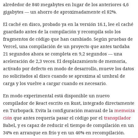
sustitución de instrucciones dentro de páginas que parecen
alrededor de 840 megabytes en lugar de los anteriores 4,6
normales, por lo que confiar únicamente en las
gigabytes — un ahorro de aproximadamente el 82%.
comprobaciones integradas de la IA no es suficiente: se
El caché en disco, probado ya en la versión 16.1, lee el caché
necesitan restricciones más estrictas, que no dependan del
guardado antes de la compilación y recompila solo los
criterio del propio modelo, sobre qué acciones y con qué
Inspecciones que forzarán su
fragmentos de código que han cambiado. Según pruebas de
nivel de acceso puede ejecutar el navegador de forma
salida del mercado: China toma
Vercel, una compilación de un proyecto que antes tardaba
automática.
21 segundos ahora se completa en 9,2 segundos — una
represalias contra EE. UU. a
aceleración de 2,3 veces. El desplazamiento de memoria,
través de Palo Alto Networks
activado por defecto en modo de desarrollo, mueve los datos
no solicitados al disco cuando se aproxima al umbral de
carga y los vuelve a cargar cuando es necesario.
12:43 / 07.08.2026
En modo experimental está disponible un nuevo
compilador de React escrito en Rust, integrado directamente
Otra corporación corre el riesgo de repetir la triste suerte de
en Turbopack. Evita la configuración manual de la
memoiza
sus predecesoras.
ción
que antes requería pasar el código por el
transpilador
Babel, y es capaz de reducir el tiempo de compilación en un
34% en arranque en frío y en un 46% en recompilación.