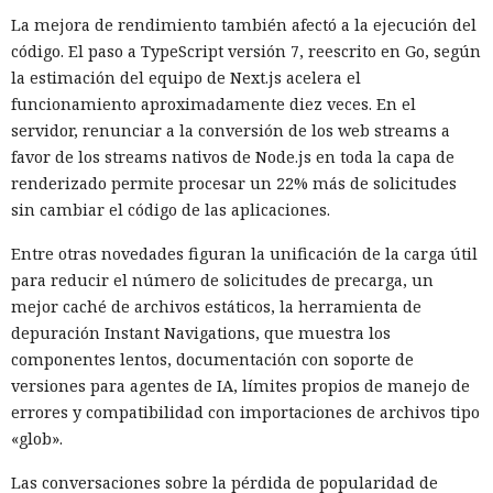
La mejora de rendimiento también afectó a la ejecución del
código. El paso a TypeScript versión 7, reescrito en Go, según
la estimación del equipo de Next.js acelera el
funcionamiento aproximadamente diez veces. En el
servidor, renunciar a la conversión de los web streams a
favor de los streams nativos de Node.js en toda la capa de
renderizado permite procesar un 22% más de solicitudes
sin cambiar el código de las aplicaciones.
Las sanciones y restricciones contra las empresas
Entre otras novedades figuran la unificación de la carga útil
tecnológicas chinas por parte de las autoridades
para reducir el número de solicitudes de precarga, un
estadounidenses hace tiempo que son noticia habitual —
mejor caché de archivos estáticos, la herramienta de
ahora un escenario similar
se está desarrollando
en sentido
depuración Instant Navigations, que muestra los
inverso. La Administración del Ciberespacio de China
componentes lentos, documentación con soporte de
anunció el inicio de una revisión de los productos de la
versiones para agentes de IA, límites propios de manejo de
estadounidense Palo Alto Networks que se venden en el
errores y compatibilidad con importaciones de archivos tipo
territorio del país, citando riesgos para la infraestructura
«glob».
informática crítica y la seguridad nacional.
Las conversaciones sobre la pérdida de popularidad de
El regulador no nombró productos concretos de la compañía