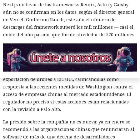
Next.js en favor de los frameworks Remix, Astro y Gatsby
El sonado hackeo a Snowflake
sujetos a revisión, no reveló la naturaleza de posibles
aún no se confirman en los datos: según el director general
vulnerabilidades ni precisó qué medidas podrían seguir en
no quedó impune: detenido el
de Vercel, Guillermo Rauch, este año el número de
caso de detectarse incumplimientos.
autor, ya espera sentencia en
descargas del framework superó los mil millones — casi el
La decisión se produjo en medio del empeoramiento de las
doble del año pasado, que fue de alrededor de 520 millones.
una celda.
disputas comerciales y tecnológicas entre Pekín y
Washington, que ponen en peligro la frágil tregua
alcanzada en las últimas cumbres bilaterales. El día
10:34 / 07.08.2026
anterior, el Ministerio de Comercio de China anunció
nuevas restricciones contra empresas estadounidenses y la
Hombre podría afrontar hasta 32 años de prisión por filtrar
exportación de drones a EE. UU., calificándolas como
secretos de 165 empresas.
respuesta a las recientes medidas de Washington contra el
acceso de empresas chinas al mercado estadounidense. El
regulador no precisó si estas acciones están relacionadas
con la revisión a Palo Alto.
La presión sobre la compañía no es nueva: ya en enero se
recomendó a las organizaciones chinas que renunciaran al
software de más de una decena de desarrolladores