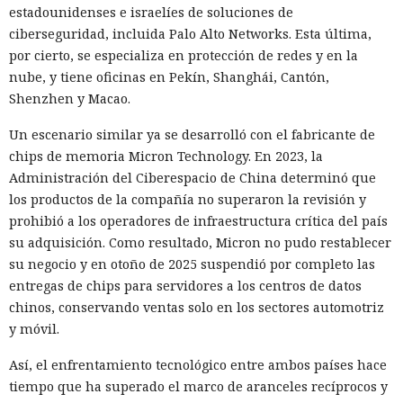
estadounidenses e israelíes de soluciones de
ciberseguridad, incluida Palo Alto Networks. Esta última,
por cierto, se especializa en protección de redes y en la
nube, y tiene oficinas en Pekín, Shanghái, Cantón,
Shenzhen y Macao.
El canadiense Connor Riley Muka ganó dinero durante
muchos meses con datos robados de otras personas, antes
Un escenario similar ya se desarrolló con el fabricante de
de ser detenido y entregado a la justicia estadounidense por
chips de memoria Micron Technology. En 2023, la
uno de los mayores hackeos de los últimos años — ataque a
Administración del Ciberespacio de China determinó que
la plataforma en la nube Snowflake.
los productos de la compañía no superaron la revisión y
prohibió a los operadores de infraestructura crítica del país
Muka, de 26 años, se declaró culpable de cargos de fraude
su adquisición. Como resultado, Micron no pudo restablecer
informático y telefónico, robo agravado de datos personales
su negocio y en otoño de 2025 suspendió por completo las
y conspiración en un tribunal federal del estado de
entregas de chips para servidores a los centros de datos
Washington. Su sentencia se dictará el 27 de octubre; la
chinos, conservando ventas solo en los sectores automotriz
pena máxima es de hasta 32 años de prisión.
y móvil.
Muka y sus cómplices utilizaron credenciales robadas para
Así, el enfrentamiento tecnológico entre ambos países hace
acceder a cuentas de Snowflake y robaron información de al
tiempo que ha superado el marco de aranceles recíprocos y
menos 165 empresas. Entre las afectadas se encuentran