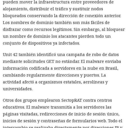
esquemas fraudulentos con IA, el robo de credenciales y la
pueden mover la infraestructura entre proveedores de
ingeniería social automatizada.
alojamiento, distribuir el tráfico y sustituir nodos
bloqueados conservando la dirección de conexión anterior.
El tipo de delito más común en 2025 siguió siendo el fraude
Los nombres de dominio también son más fáciles de
en Internet. Los delincuentes buscaban víctimas a través de
disfrazar como recursos legítimos. Sin embargo, al bloquear
redes sociales y servicios de pagos móviles. El 72% de los
un nombre de dominio los atacantes pierden todo un
países encuestados informó sobre la existencia de centros
conjunto de dispositivos ya infectados.
de fraude, encontrándose muchos de estos sitios sobre todo
en el sur y el oeste de África.
Unit 42 también identificó una campaña de robo de datos
mediante solicitudes GET no estándar. El malware enviaba
La IA también aumentó la credibilidad de los ataques por
información codificada a servidores en la nube en Brasil,
correo corporativo. Los delincuentes creaban mensajes
cambiando regularmente direcciones y puertos. La
verosímiles y atacaban organizaciones en Europa y
actividad afectó a organismos estatales, aerolíneas y
Norteamérica, distribuyendo la infraestructura entre varias
universidades.
jurisdicciones.
Otros dos grupos emplearon SectopRAT contra centros
Para el chantaje y el acoso los delincuentes utilizaron
educativos. El malware transmitía a los servidores las
deepfakes y otros materiales sintéticos. TrendAI detectó
páginas visitadas, redirecciones de inicio de sesión único,
indicios de extorsión sexual en aproximadamente 600.000
inicios de sesión y contraseñas de formularios web. Todo el
ocasiones. Los delincuentes también mezclaban datos
intercambio se realizaba directamente por direcciones IP y