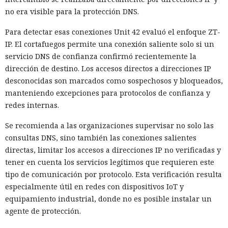
reales y ficticios para crear identidades falsas, pasar
no era visible para la protección DNS.
verificaciones biométricas, abrir cuentas y solicitar créditos
móviles.
Para detectar esas conexiones Unit 42 evaluó el enfoque ZT-
IP. El cortafuegos permite una conexión saliente solo si un
Cuatro operaciones coordinadas por INTERPOL dieron lugar
servicio DNS de confianza confirmó recientemente la
a más de 1.500 detenciones, la incautación de cientos de
dirección de destino. Los accesos directos a direcciones IP
dispositivos y la devolución de más de 100 millones de
desconocidas son marcados como sospechosos y bloqueados,
dólares. INTERPOL instó a los países a unificar la
manteniendo excepciones para protocolos de confianza y
investigación forense digital, a intercambiar datos con
redes internas.
mayor rapidez, a desarrollar capacidades en el manejo de la
IA y a fortalecer la cooperación entre bancos, operadores de
Se recomienda a las organizaciones supervisar no solo las
telecomunicaciones y la policía.
consultas DNS, sino también las conexiones salientes
directas, limitar los accesos a direcciones IP no verificadas y
tener en cuenta los servicios legítimos que requieren este
tipo de comunicación por protocolo. Esta verificación resulta
especialmente útil en redes con dispositivos IoT y
equipamiento industrial, donde no es posible instalar un
agente de protección.