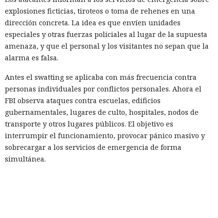
explosiones ficticias, tiroteos o toma de rehenes en una
dirección concreta. La idea es que envíen unidades
especiales y otras fuerzas policiales al lugar de la supuesta
amenaza, y que el personal y los visitantes no sepan que la
alarma es falsa.
Antes el swatting se aplicaba con más frecuencia contra
personas individuales por conflictos personales. Ahora el
FBI observa ataques contra escuelas, edificios
gubernamentales, lugares de culto, hospitales, nodos de
transporte y otros lugares públicos. El objetivo es
interrumpir el funcionamiento, provocar pánico masivo y
sobrecargar a los servicios de emergencia de forma
simultánea.
Los mensajes falsos pueden provocar evacuaciones, el
cierre de escuelas y eventos, el bloqueo de edificios y la
difusión de información falsa en las redes sociales. La
policía gasta recursos en verificar la amenaza inventada y