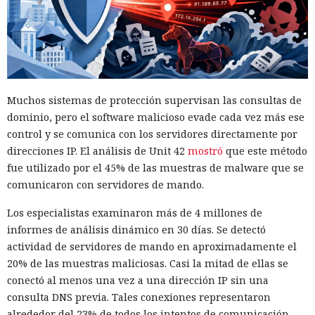
números, cuentas, grabaciones de llamadas y comunicar de
fácil: hackers africanos usan IA
inmediato la información a la policía local.
para enviar correos masivos
10:35 / 06.08.2026
Muchos sistemas de protección supervisan las consultas de
dominio, pero el software malicioso evade cada vez más ese
Las pérdidas financieras crecen más rápido que la
control y se comunica con los servidores directamente por
capacidad de las fuerzas del orden
direcciones IP. El análisis de Unit 42
mostró
que este método
fue utilizado por el 45% de las muestras de malware que se
comunicaron con servidores de mando.
Los especialistas examinaron más de 4 millones de
informes de análisis dinámico en 30 días. Se detectó
actividad de servidores de mando en aproximadamente el
20% de las muestras maliciosas. Casi la mitad de ellas se
conectó al menos una vez a una dirección IP sin una
consulta DNS previa. Tales conexiones representaron
alrededor del 23% de todos los intentos de comunicación.