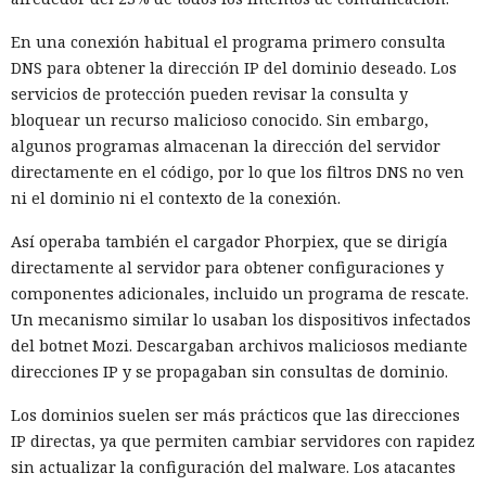
En una conexión habitual el programa primero consulta
La ciberdelincuencia en África se está transformando cada
DNS para obtener la dirección IP del dominio deseado. Los
vez más en un negocio automatizado:
según un informe de
servicios de protección pueden revisar la consulta y
INTERPOL
de 2026, la inteligencia artificial contribuyó a la
bloquear un recurso malicioso conocido. Sin embargo,
comisión del 55% de los delitos cibernéticos registrados. La
algunos programas almacenan la dirección del servidor
tecnología ayuda a los delincuentes a acelerar las
directamente en el código, por lo que los filtros DNS no ven
operaciones, ampliar su alcance y eludir los sistemas de
ni el dominio ni el contexto de la conexión.
detección.
Así operaba también el cargador Phorpiex, que se dirigía
Las conclusiones se basan en una encuesta a 36 países
directamente al servidor para obtener configuraciones y
africanos. Según la agencia, los ataques aislados han dado
componentes adicionales, incluido un programa de rescate.
paso a una industria transfronteriza, mientras que las leyes
Un mecanismo similar lo usaban los dispositivos infectados
y las capacidades técnicas de los cuerpos de seguridad
del botnet Mozi. Descargaban archivos maliciosos mediante
varían notablemente entre países.
direcciones IP y se propagaban sin consultas de dominio.
Desde 2024, las pérdidas relacionadas con la
Los dominios suelen ser más prácticos que las direcciones
ciberdelincuencia han aumentado más del doble, de 192 a
IP directas, ya que permiten cambiar servidores con rapidez
484 millones de dólares. El principal daño provino de
sin actualizar la configuración del malware. Los atacantes