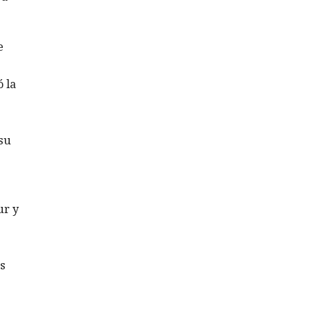
e
 la
su
ur y
s