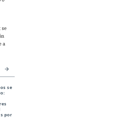
 se
ón
e a
tos se
Firmas demasiado
Microsoft: «miles de
io:
grandes: la seguridad
compilaciones se
del mañana choca de
paralizarán el 1 de
res
pronto con las
noviembre». NuGet
l
anticuadas limitaciones
revoca las claves API
os por
de TLS
anuales