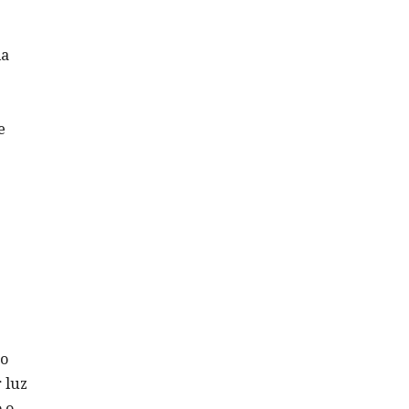
la
e
to
 luz
 o