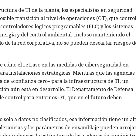
ructura de TI de la planta, los especialistas en seguridad
osible transición al nivel de operaciones (OT), que contro
s controladores lógicos programables (PLC) y los sistemas
nergía y del control ambiental. Incluso manteniendo el
do de la red corporativa, no se pueden descartar riesgos d
de cómo el retraso en las medidas de ciberseguridad en
ra instalaciones estratégicas. Mientras que las agencias
 de «confianza cero» para la infraestructura de TI, un
cción aún está en desarrollo. El Departamento de Defensa
e control para entornos OT, que en el futuro deben
o solo a datos no clasificados, esa información tiene un al
 tolerancias y los parámetros de ensamblaje pueden arrojar
tadounidenses, la estructura de las cadenas de suministro