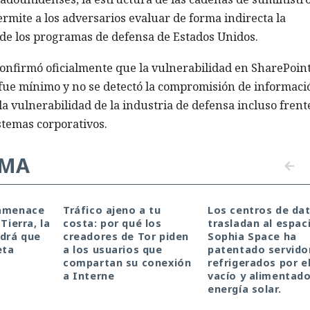
ermite a los adversarios evaluar de forma indirecta la
s de los programas de defensa de Estados Unidos.
onfirmó oficialmente que la vulnerabilidad en SharePoint
o fue mínimo y no se detectó la compromisión de informaci
 la vulnerabilidad de la industria de defensa incluso frent
stemas corporativos.
EMA
 amenace
Tráfico ajeno a tu
Los centros de da
Tierra, la
costa: por qué los
trasladan al espac
drá que
creadores de Tor piden
Sophia Space ha
eta
a los usuarios que
patentado servido
compartan su conexión
refrigerados por e
a Interne
vacío y alimentad
energía solar.