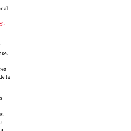
onal
25-
r
nse.
res
de la
s
ía
a
 a