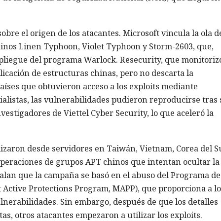
bre el origen de los atacantes. Microsoft vincula la ola d
inos Linen Typhoon, Violet Typhoon y Storm-2603, que,
pliegue del programa Warlock. Resecurity, que monitorizó
icación de estructuras chinas, pero no descarta la
aíses que obtuvieron acceso a los exploits mediante
alistas, las vulnerabilidades pudieron reproducirse tras 
stigadores de Viettel Cyber Security, lo que aceleró la
lizaron desde servidores en Taiwán, Vietnam, Corea del S
peraciones de grupos APT chinos que intentan ocultar la
eñalan que la campaña se basó en el abuso del Programa de
t Active Protections Program, MAPP), que proporciona a lo
ulnerabilidades. Sin embargo, después de que los detalles
as, otros atacantes empezaron a utilizar los exploits.