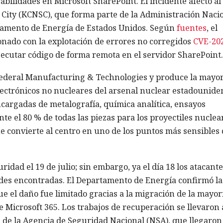
ilidades en Microsoft SharePoint. El incidente afectó al
City (KCNSC), que forma parte de la Administración Naci
tamento de Energía de Estados Unidos. Según
fuentes
, el
onado con la explotación de errores no corregidos
CVE-20
jecutar código de forma remota en el servidor SharePoint.
Federal Manufacturing & Technologies y produce la mayo
ectrónicos no nucleares del arsenal nuclear estadounide
cargadas de metalografía, química analítica, ensayos
 el 80 % de todas las piezas para los proyectiles nuclea
e convierte al centro en uno de los puntos más sensibles 
ridad el 19 de julio; sin embargo, ya el día 18 los atacante
des encontradas. El Departamento de Energía confirmó la
ue el daño fue limitado gracias a la migración de la mayor
e Microsoft 365. Los trabajos de recuperación se llevaron 
as de la Agencia de Seguridad Nacional (NSA), que llegaron