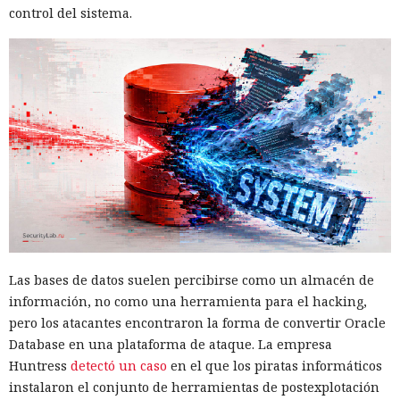
control del sistema.
Los desarrolladores, que durante años soportaron fallos
repentinos de Node.js al compilar aplicaciones complejas,
pudieron respirar más tranquilos: salió una nueva versión
del framework de JavaScript Next.js, que promete librarlos
del conocido mensaje «FATAL ERROR». El equipo de Next.js
p
resentó
la versión 16.3 — la primera actualización
importante desde octubre de 2025, que reduce el consumo
Las bases de datos suelen percibirse como un almacén de
de memoria RAM en desarrollo hasta un 90% y, además,
información, no como una herramienta para el hacking,
acelera el renderizado y el funcionamiento en general.
pero los atacantes encontraron la forma de convertir Oracle
Database en una plataforma de ataque. La empresa
La contribución principal a la economía de memoria la
Huntress
detectó un caso
en el que los piratas informáticos
aporta el empaquetador integrado Turbopack, que desde
instalaron el conjunto de herramientas de postexplotación
2022 sustituye progresivamente a Webpack en el proyecto.