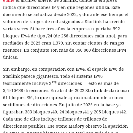
etalle
el archivo abierto de Starlink, donde la empresa
indica qué direcciones IP y en qué regiones utiliza. Este
documento se actualiza desde 2022, y durante ese tiempo el
volumen de rangos de red asignados a Starlink ha crecido
varias veces. Si hace tres años la empresa reportaba 592
bloques IPv4 de tipo /24 (de 256 direcciones cada uno), para
mediados de 2025 eran 1.379, sin contar cientos de rangos
menores. En conjunto son más de 350 000 direcciones IPv4
únicas.
Sin embargo, en comparación con IPv4, el espacio IPv6 de
Starlink parece gigantesco. Todo el sistema IPv6
teóricamente incluye 2¹²⁸ direcciones — esto es más de
3,4×10^38 direcciones. En abril de 2022 Starlink declaró usar
61 bloques /36, lo que equivale aproximadamente a cinco
sextillones de direcciones. En julio de 2025 en la base ya
figuraban 383 bloques /40, 24 bloques /41 y 205 bloques /42.
Cada uno de ellos incluye trillones de trillones de
direcciones posibles. Ese otoño Madory observó la aparición