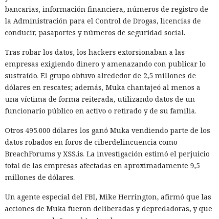
El estudio fue realizado por especialistas de la Universidad
bancarias, información financiera, números de registro de
de Washington. Los resultados se presentaron el 25 de junio
la Administración para el Control de Drogas, licencias de
de 2026 en la conferencia de ACM sobre equidad,
conducir, pasaportes y números de seguridad social.
responsabilidad y transparencia en Montreal.
Tras robar los datos, los hackers extorsionaban a las
El trabajo continuó un proyecto previo dedicado al género
empresas exigiendo dinero y amenazando con publicar lo
de los animales en libros infantiles populares. Entonces los
sustraído. El grupo obtuvo alrededor de 2,5 millones de
investigadores estudiaron 300 obras y encontraron que la
dólares en rescates; además, Muka chantajeó al menos a
mayoría de los animales que aparecen con frecuencia eran
una víctima de forma reiterada, utilizando datos de un
representados como personajes masculinos. La excepción
funcionario público en activo o retirado y de su familia.
fueron los gatos, los patos y las aves, entre los cuales las
Otros 495.000 dólares los ganó Muka vendiendo parte de los
imágenes femeninas aparecían algo más a menudo.
datos robados en foros de ciberdelincuencia como
Un sesgo especialmente fuerte se observó en las ranas y los
BreachForums y XSS.is. La investigación estimó el perjuicio
lobos. La probabilidad de que el autor nombrara a ese
total de las empresas afectadas en aproximadamente 9,5
personaje con el pronombre 'él' superaba el 90%.
millones de dólares.
Un experimento adicional con la participación de 1.300
Un agente especial del FBI, Mike Herrington, afirmó que las
personas dio un resultado aún más marcado. Se pidió a los
acciones de Muka fueron deliberadas y depredadoras, y que