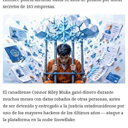
secretos de 165 empresas.
¿Una mujer? Demasiado
atrevido. Las redes neuronales
borraron a las protagonistas de
los cuentos infantiles y las
dejaron con apenas un 2%.
El canadiense Connor Riley Muka ganó dinero durante
20:35 / 06.08.2026
muchos meses con datos robados de otras personas, antes
de ser detenido y entregado a la justicia estadounidense por
Búhos sabios, lobos valientes y prácticamente sin heroínas:
uno de los mayores hackeos de los últimos años — ataque a
bienvenidos al futuro de la literatura.
la plataforma en la nube Snowflake.