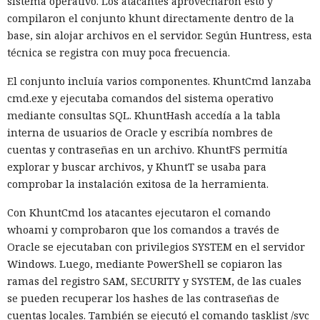
sistema operativo. Los atacantes aprovecharon esto y
ción
que antes requería pasar el código por el
transpilador
compilaron el conjunto khunt directamente dentro de la
Babel, y es capaz de reducir el tiempo de compilación en un
base, sin alojar archivos en el servidor. Según Huntress, esta
34% en arranque en frío y en un 46% en recompilación.
técnica se registra con muy poca frecuencia.
La mejora de rendimiento también afectó a la ejecución del
El conjunto incluía varios componentes. KhuntCmd lanzaba
código. El paso a TypeScript versión 7, reescrito en Go, según
cmd.exe y ejecutaba comandos del sistema operativo
la estimación del equipo de Next.js acelera el
mediante consultas SQL. KhuntHash accedía a la tabla
funcionamiento aproximadamente diez veces. En el
interna de usuarios de Oracle y escribía nombres de
servidor, renunciar a la conversión de los web streams a
cuentas y contraseñas en un archivo. KhuntFS permitía
favor de los streams nativos de Node.js en toda la capa de
explorar y buscar archivos, y KhuntT se usaba para
renderizado permite procesar un 22% más de solicitudes
comprobar la instalación exitosa de la herramienta.
sin cambiar el código de las aplicaciones.
Con KhuntCmd los atacantes ejecutaron el comando
Entre otras novedades figuran la unificación de la carga útil
whoami y comprobaron que los comandos a través de
para reducir el número de solicitudes de precarga, un
Oracle se ejecutaban con privilegios SYSTEM en el servidor
mejor caché de archivos estáticos, la herramienta de
Windows. Luego, mediante PowerShell se copiaron las
depuración Instant Navigations, que muestra los
ramas del registro SAM, SECURITY y SYSTEM, de las cuales
componentes lentos, documentación con soporte de
se pueden recuperar los hashes de las contraseñas de
versiones para agentes de IA, límites propios de manejo de
cuentas locales. También se ejecutó el comando tasklist /svc