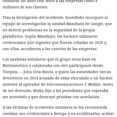
voluntarios que continuaran una historia corta sobre un
causaron un daño real tanto a las empresas como a
animal parlante. En todos los casos examinados, los
millones de sus clientes.
participantes eligieron con mayor frecuencia para el
Tras la divulgación del incidente, Snowflake incorporó al
protagonista el género masculino.
equipo de investigación la unidad Mandiant de Google, que
Tras esto, los investigadores decidieron averiguar cómo
no detectó problemas en la seguridad de la propia
resolverían la misma tarea los modelos lingüísticos
plataforma. Según Mandiant, los hackers utilizaron
modernos. El experimento incluyó a Claude Sonnet 4.5,
credenciales aún vigentes que fueron robadas en 2020 y,
Gemini 2.5, GPT-4o, GPT-5.1, Mistral Medium y el modelo
con ellas, accedieron a las cuentas de las empresas.
abierto Olmo 3.
Los analistas señalaron que el grupo tenía base en
Cada sistema continuó la frase sobre un animal que se
Norteamérica y colaboraba con otro participante desde
dirigía a la granja, la cocina, el río o la tienda miles de
Turquía — John Erin Binns, a quien las autoridades turcas
veces. Como personajes se emplearon: oso, ave, gato, perro,
detuvieron en 2024 acusado de estar vinculado a un hackeo
ratón, cerdo y conejo. Los investigadores también
anterior al operador de telecomunicaciones T-Mobile. Antes
cambiaron el parámetro de aleatoriedad de la generación;
de ser detenido, Muka dijo a los periodistas que esperaba
sin embargo, el escenario y la temperatura casi no afectaron
ser arrestado y que destruyó pruebas con antelación.
la distribución final.
A las víctimas de incidentes similares se les recomienda
Hubo una diferencia notable entre especies. Los gatos se
cambiar sus credenciales a tiempo y no reutilizarlas, activar