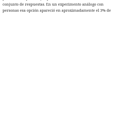
conjunto de respuestas. En un experimento análogo con
personas esa opción apareció en aproximadamente el 3% de
los textos.
Los autores suponen que los desarrolladores podrían haber
ajustado deliberadamente los modelos para evitar
suposiciones de género en situaciones ambiguas. Esa
estrategia reduce la cantidad de decisiones estereotipadas
directas, pero al mismo tiempo casi elimina por completo a
los personajes femeninos. Como resultado, las redes no solo
reproducen el sesgo humano, sino que lo transforman en
una nueva forma.
Los investigadores también notaron patrones recurrentes
de trama. Por ejemplo, los modelos creaban regularmente
un búho viejo y sabio que reúne a los animales alrededor
de la hoguera. Estas coincidencias pueden indicar
estereotipos más amplios relacionados con la edad, el
carácter, los roles sociales y la estructura de las historias