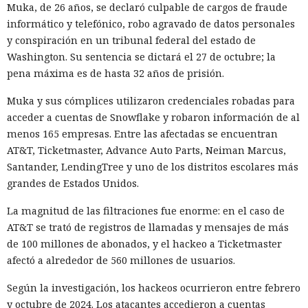
Muka, de 26 años, se declaró culpable de cargos de fraude
informático y telefónico, robo agravado de datos personales
y conspiración en un tribunal federal del estado de
Washington. Su sentencia se dictará el 27 de octubre; la
pena máxima es de hasta 32 años de prisión.
Muka y sus cómplices utilizaron credenciales robadas para
acceder a cuentas de Snowflake y robaron información de al
menos 165 empresas. Entre las afectadas se encuentran
AT&T, Ticketmaster, Advance Auto Parts, Neiman Marcus,
Santander, LendingTree y uno de los distritos escolares más
La inteligencia artificial generativa rara vez convierte a los
grandes de Estados Unidos.
animales parlantes en cuentos infantiles en personajes
femeninos. El análisis de 23.800 textos creados por seis
La magnitud de las filtraciones fue enorme: en el caso de
modelos lingüísticos mostró que solo el 2% de los
AT&T se trató de registros de llamadas y mensajes de más
protagonistas recibieron género femenino. El 41% de los
de 100 millones de abonados, y el hackeo a Ticketmaster
personajes resultaron masculinos, y en el 57% restante los
afectó a alrededor de 560 millones de usuarios.
modelos los dejaron sin indicar el sexo o los marcaron como
Según la investigación, los hackeos ocurrieron entre febrero
neutrales.
y octubre de 2024. Los atacantes accedieron a cuentas