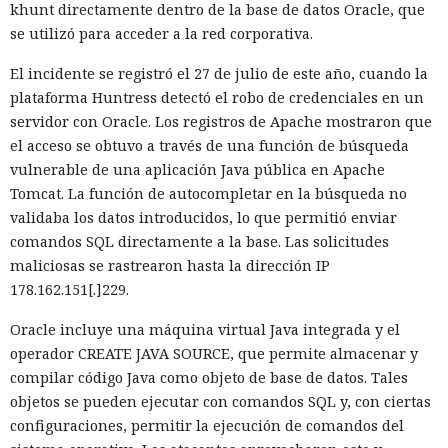
khunt directamente dentro de la base de datos Oracle, que
En la nueva versión están activados por defecto el caché en
se utilizó para acceder a la red corporativa.
disco y el desplazamiento de datos no utilizados a disco. Una
instancia con 50 rutas (páginas separadas) ahora consume
El incidente se registró el 27 de julio de este año, cuando la
alrededor de 840 megabytes en lugar de los anteriores 4,6
plataforma Huntress detectó el robo de credenciales en un
gigabytes — un ahorro de aproximadamente el 82%.
servidor con Oracle. Los registros de Apache mostraron que
el acceso se obtuvo a través de una función de búsqueda
El caché en disco, probado ya en la versión 16.1, lee el caché
vulnerable de una aplicación Java pública en Apache
guardado antes de la compilación y recompila solo los
Tomcat. La función de autocompletar en la búsqueda no
fragmentos de código que han cambiado. Según pruebas de
validaba los datos introducidos, lo que permitió enviar
Vercel, una compilación de un proyecto que antes tardaba
comandos SQL directamente a la base. Las solicitudes
21 segundos ahora se completa en 9,2 segundos — una
maliciosas se rastrearon hasta la dirección IP
aceleración de 2,3 veces. El desplazamiento de memoria,
178.162.151[.]229.
activado por defecto en modo de desarrollo, mueve los datos
no solicitados al disco cuando se aproxima al umbral de
Oracle incluye una máquina virtual Java integrada y el
carga y los vuelve a cargar cuando es necesario.
operador CREATE JAVA SOURCE, que permite almacenar y
compilar código Java como objeto de base de datos. Tales
En modo experimental está disponible un nuevo
objetos se pueden ejecutar con comandos SQL y, con ciertas
compilador de React escrito en Rust, integrado directamente
configuraciones, permitir la ejecución de comandos del
en Turbopack. Evita la configuración manual de la
memoiza