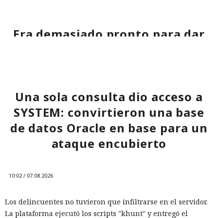
Era demasiado pronto para dar
por muerto a Next.js: la versión
16.3 pulveriza los récords de
rendimiento.
Una sola consulta dio acceso a
SYSTEM: convirtieron una base
12:01 / 07.08.2026
de datos Oracle en base para un
Ingenieros reducen en un 90% el consumo de memoria
ataque encubierto
RAM y aceleran la compilación 2,3 veces.
10:02 / 07.08.2026
Los delincuentes no tuvieron que infiltrarse en el servidor.
La plataforma ejecutó los scripts "khunt" y entregó el