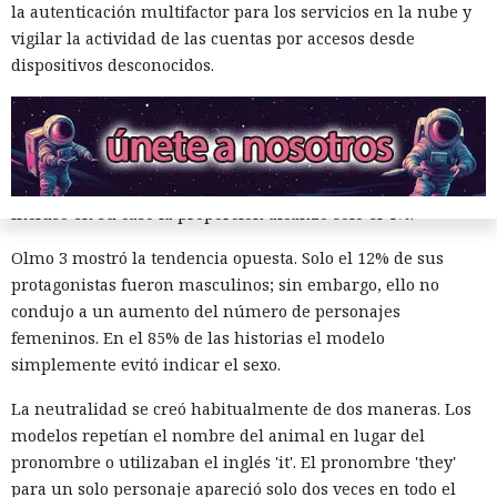
convirtieron en personajes femeninos en el 7% de los casos,
la autenticación multifactor para los servicios en la nube y
lo que fue el resultado más alto. Los modelos dejaron a las
vigilar la actividad de las cuentas por accesos desde
aves sin género en el 96% de las respuestas.
dispositivos desconocidos.
El sesgo masculino más marcado se detectó en GPT-5.1 y
Gemini. Los personajes creados por ellos fueron masculinos
en un 65% y un 63%, respectivamente. Claude usó imágenes
femeninas con más frecuencia que los demás modelos, pero
incluso en su caso la proporción alcanzó solo el 4%.
Olmo 3 mostró la tendencia opuesta. Solo el 12% de sus
protagonistas fueron masculinos; sin embargo, ello no
condujo a un aumento del número de personajes
femeninos. En el 85% de las historias el modelo
simplemente evitó indicar el sexo.
La neutralidad se creó habitualmente de dos maneras. Los
modelos repetían el nombre del animal en lugar del
pronombre o utilizaban el inglés 'it'. El pronombre 'they'
para un solo personaje apareció solo dos veces en todo el