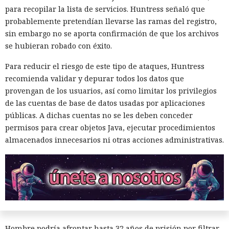
errores y compatibilidad con importaciones de archivos tipo
para recopilar la lista de servicios. Huntress señaló que
«glob».
probablemente pretendían llevarse las ramas del registro,
Las conversaciones sobre la pérdida de popularidad de
sin embargo no se aporta confirmación de que los archivos
Next.js en favor de los frameworks Remix, Astro y Gatsby
se hubieran robado con éxito.
aún no se confirman en los datos: según el director general
Para reducir el riesgo de este tipo de ataques, Huntress
de Vercel, Guillermo Rauch, este año el número de
recomienda validar y depurar todos los datos que
descargas del framework superó los mil millones — casi el
provengan de los usuarios, así como limitar los privilegios
doble del año pasado, que fue de alrededor de 520 millones.
de las cuentas de base de datos usadas por aplicaciones
El sonado hackeo a Snowflake
públicas. A dichas cuentas no se les deben conceder
permisos para crear objetos Java, ejecutar procedimientos
no quedó impune: detenido el
almacenados innecesarios ni otras acciones administrativas.
autor, ya espera sentencia en
una celda.
10:34 / 07.08.2026
Hombre podría afrontar hasta 32 años de prisión por filtrar