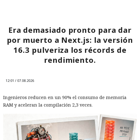
restricciones a la exportación — ahora están en la mira
empresas concretas y su reputación en mercados
extranjeros. En estas condiciones, los negocios se convierten
cada vez más en instrumentos de medidas de respuesta, y
Era demasiado pronto para dar
no simplemente en participantes de la competencia de
por muerto a Next.js: la versión
mercado.
16.3 pulveriza los récords de
rendimiento.
12:01 / 07.08.2026
Ingenieros reducen en un 90% el consumo de memoria
RAM y aceleran la compilación 2,3 veces.