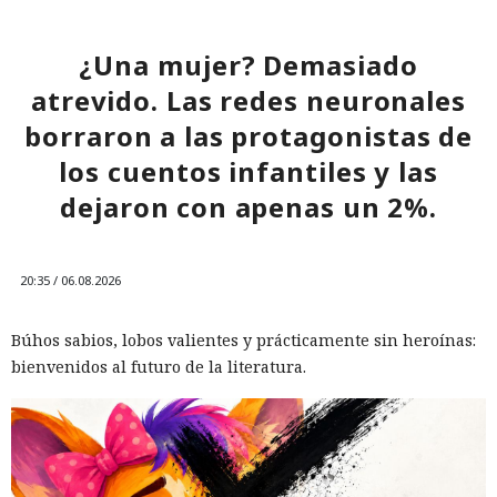
El sonado hackeo a Snowflake
¿Una mujer? Demasiado
no quedó impune: detenido el
atrevido. Las redes neuronales
autor, ya espera sentencia en
borraron a las protagonistas de
una celda.
los cuentos infantiles y las
dejaron con apenas un 2%.
10:34 / 07.08.2026
Hombre podría afrontar hasta 32 años de prisión por filtrar
20:35 / 06.08.2026
secretos de 165 empresas.
Búhos sabios, lobos valientes y prácticamente sin heroínas:
bienvenidos al futuro de la literatura.