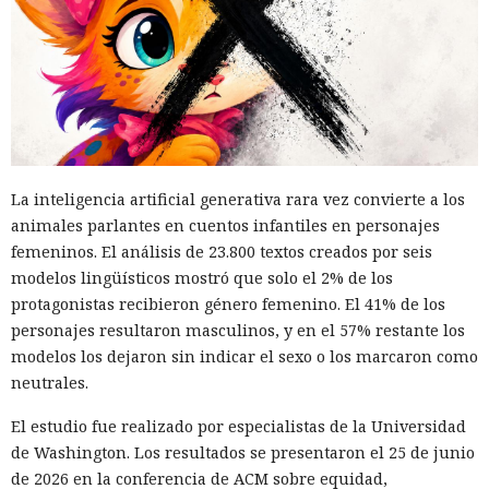
El canadiense Connor Riley Muka ganó dinero durante
muchos meses con datos robados de otras personas, antes
de ser detenido y entregado a la justicia estadounidense por
La inteligencia artificial generativa rara vez convierte a los
uno de los mayores hackeos de los últimos años — ataque a
animales parlantes en cuentos infantiles en personajes
la plataforma en la nube Snowflake.
femeninos. El análisis de 23.800 textos creados por seis
modelos lingüísticos mostró que solo el 2% de los
Muka, de 26 años, se declaró culpable de cargos de fraude
protagonistas recibieron género femenino. El 41% de los
informático y telefónico, robo agravado de datos personales
personajes resultaron masculinos, y en el 57% restante los
y conspiración en un tribunal federal del estado de
modelos los dejaron sin indicar el sexo o los marcaron como
Washington. Su sentencia se dictará el 27 de octubre; la
neutrales.
pena máxima es de hasta 32 años de prisión.
El estudio fue realizado por especialistas de la Universidad
Muka y sus cómplices utilizaron credenciales robadas para
de Washington. Los resultados se presentaron el 25 de junio
acceder a cuentas de Snowflake y robaron información de al
de 2026 en la conferencia de ACM sobre equidad,
menos 165 empresas. Entre las afectadas se encuentran