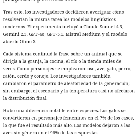
una víctima de forma reiterada, utilizando datos de un
funcionario público en activo o retirado y de su familia.
Tras esto, los investigadores decidieron averiguar cómo
resolverían la misma tarea los modelos lingüísticos
Otros 495.000 dólares los ganó Muka vendiendo parte de los
modernos. El experimento incluyó a Claude Sonnet 4.5,
datos robados en foros de ciberdelincuencia como
Gemini 2.5, GPT-4o, GPT-5.1, Mistral Medium y el modelo
BreachForums y XSS.is. La investigación estimó el perjuicio
abierto Olmo 3.
total de las empresas afectadas en aproximadamente 9,5
millones de dólares.
Cada sistema continuó la frase sobre un animal que se
dirigía a la granja, la cocina, el río o la tienda miles de
Un agente especial del FBI, Mike Herrington, afirmó que las
veces. Como personajes se emplearon: oso, ave, gato, perro,
acciones de Muka fueron deliberadas y depredadoras, y que
ratón, cerdo y conejo. Los investigadores también
causaron un daño real tanto a las empresas como a
cambiaron el parámetro de aleatoriedad de la generación;
millones de sus clientes.
sin embargo, el escenario y la temperatura casi no afectaron
Tras la divulgación del incidente, Snowflake incorporó al
la distribución final.
equipo de investigación la unidad Mandiant de Google, que
Hubo una diferencia notable entre especies. Los gatos se
no detectó problemas en la seguridad de la propia
convirtieron en personajes femeninos en el 7% de los casos,
plataforma. Según Mandiant, los hackers utilizaron
lo que fue el resultado más alto. Los modelos dejaron a las
credenciales aún vigentes que fueron robadas en 2020 y,
aves sin género en el 96% de las respuestas.
con ellas, accedieron a las cuentas de las empresas.