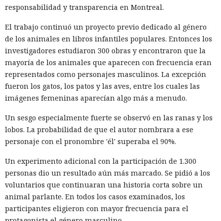
responsabilidad y transparencia en Montreal.
AT&T, Ticketmaster, Advance Auto Parts, Neiman Marcus,
Santander, LendingTree y uno de los distritos escolares más
El trabajo continuó un proyecto previo dedicado al género
grandes de Estados Unidos.
de los animales en libros infantiles populares. Entonces los
investigadores estudiaron 300 obras y encontraron que la
La magnitud de las filtraciones fue enorme: en el caso de
mayoría de los animales que aparecen con frecuencia eran
AT&T se trató de registros de llamadas y mensajes de más
representados como personajes masculinos. La excepción
de 100 millones de abonados, y el hackeo a Ticketmaster
fueron los gatos, los patos y las aves, entre los cuales las
afectó a alrededor de 560 millones de usuarios.
imágenes femeninas aparecían algo más a menudo.
Según la investigación, los hackeos ocurrieron entre febrero
Un sesgo especialmente fuerte se observó en las ranas y los
y octubre de 2024. Los atacantes accedieron a cuentas
lobos. La probabilidad de que el autor nombrara a ese
bancarias, información financiera, números de registro de
personaje con el pronombre 'él' superaba el 90%.
la Administración para el Control de Drogas, licencias de
conducir, pasaportes y números de seguridad social.
Un experimento adicional con la participación de 1.300
personas dio un resultado aún más marcado. Se pidió a los
Tras robar los datos, los hackers extorsionaban a las
voluntarios que continuaran una historia corta sobre un
empresas exigiendo dinero y amenazando con publicar lo
animal parlante. En todos los casos examinados, los
sustraído. El grupo obtuvo alrededor de 2,5 millones de
participantes eligieron con mayor frecuencia para el
dólares en rescates; además, Muka chantajeó al menos a
protagonista el género masculino.