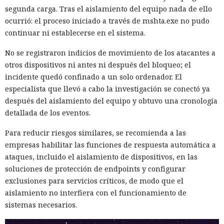
segunda carga. Tras el aislamiento del equipo nada de ello
grupos norcoreanos desde 2022.
ocurrió: el proceso iniciado a través de mshta.exe no pudo
Entre las organizaciones afectadas Stikas mencionó el
continuar ni establecerse en el sistema.
Hospital Infantil de Boston, que albergaba una base de datos
No se registraron indicios de movimiento de los atacantes a
sobre la salud de estadounidenses durante la pandemia; la
otros dispositivos ni antes ni después del bloqueo; el
empresa japonesa AEON Smart Technology; el fabricante
incidente quedó confinado a un solo ordenador. El
chino de teléfonos Oppo; los servicios de criptomonedas
especialista que llevó a cabo la investigación se conectó ya
Coinbase y Uniswap Labs; el Consejo Superior de la
después del aislamiento del equipo y obtuvo una cronología
Magistratura de Italia; una unidad del saudí Al Rajhi Bank; y
detallada de los eventos.
el gobierno de Flandes en Bélgica.
Para reducir riesgos similares, se recomienda a las
A pesar del acceso a datos sensibles, los hackers en casi
empresas habilitar las funciones de respuesta automática a
todos los casos se concentraban en las carteras de
ataques, incluido el aislamiento de dispositivos, en las
criptomonedas, ignorando el resto de la información.
soluciones de protección de endpoints y configurar
Marcus Hutchins, analista de la empresa Expel, señaló que
exclusiones para servicios críticos, de modo que el
esa especialización tan estrecha no es motivo para confiarse:
aislamiento no interfiera con el funcionamiento de
si el grupo mantiene acceso persistente al sistema de la
sistemas necesarios.
víctima, otro equipo norcoreano de espionaje podría
aprovecharlo.