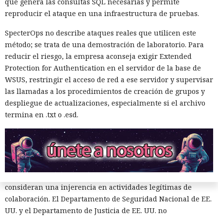
que genera las consultas SQL necesarias y permite
prioridades internas, tácticas o planes de los grupos. Los
reproducir el ataque en una infraestructura de pruebas.
juristas consideran que revelar esos datos dañaría la
libertad de asociación.
SpecterOps no describe ataques reales que utilicen este
método; se trata de una demostración de laboratorio. Para
El interés del gobierno no se limitó al contenido de los
reducir el riesgo, la empresa aconseja exigir Extended
mensajes. Durante los interrogatorios a los demandantes,
Protection for Authentication en el servidor de la base de
los abogados del gobierno intentaron averiguar si en los
WSUS, restringir el acceso de red a ese servidor y supervisar
chats había funcionarias o funcionarios y grupos políticos,
las llamadas a los procedimientos de creación de grupos y
si participaban personas de otros estados y quién
despliegue de actualizaciones, especialmente si el archivo
organizaba las comunidades. De hecho, la disputa sobre la
termina en .txt o .esd.
vigilancia se convirtió en una lucha separada por la
identificación de los participantes de los grupos cerrados.
El tribunal aún no ha decidido si las autoridades obtendrán
acceso a los chats generales de Signal. Los abogados de los
manifestantes piden que se rechace la solicitud y la
consideran una injerencia en actividades legítimas de
colaboración. El Departamento de Seguridad Nacional de EE.
UU. y el Departamento de Justicia de EE. UU. no