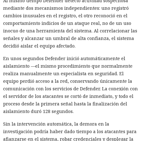
Al mismo tiempo Defender detectó actividad sospechosa
países, y alrededor de 700–800 de ellas resultaron
mediante dos mecanismos independientes: uno registró
especialmente afectadas: los atacantes obtenían acceso root
cambios inusuales en el registro, el otro reconoció en el
a servidores, cuentas en la nube de AWS y monederos de
comportamiento indicios de un ataque real, no de un uso
criptomonedas.
inocuo de una herramienta del sistema. Al correlacionar las
Stikas, director técnico de la empresa Kumio,
contó su halla
señales y alcanzar un umbral de alta confianza, el sistema
zgo
en la conferencia Black Hat en Las Vegas. Según dijo,
decidió aislar el equipo afectado.
accedió a varios servidores de comando de los hackers, y en
En unos segundos Defender inició automáticamente el
algunos casos los propios atacantes infectaban sus
aislamiento —el mismo procedimiento que normalmente
ordenadores con malware —esto dio al investigador acceso a
realiza manualmente un especialista en seguridad. El
sus estaciones de trabajo y a la correspondencia en Slack y
equipo perdió acceso a la red, conservando únicamente la
Discord. En total, Stikas analizó alrededor de 5 terabytes de
comunicación con los servicios de Defender. La conexión con
datos.
el servidor de los atacantes se cortó de inmediato, y todo el
El principal método de infiltración seguía siendo el
proceso desde la primera señal hasta la finalización del
esquema de ofertas de trabajo falsas: atraían a los
aislamiento duró 128 segundos.
desarrolladores con salarios altos y les pedían, como tarea
Sin la intervención automática, la demora en la
de prueba, descargar un programa que instalaba
investigación podría haber dado tiempo a los atacantes para
sigilosamente código malicioso en el equipo. Esta táctica,
afianzarse en el sistema, robar credenciales y desplegar la
conocida como "Entrevista contagiosa", es empleada por los