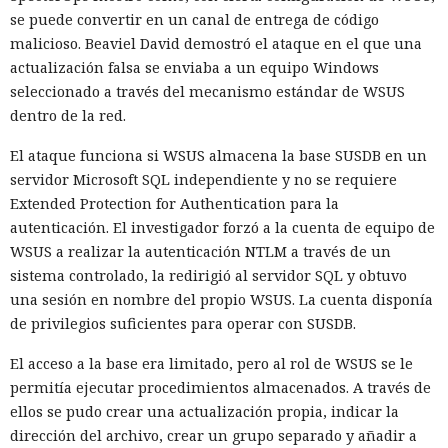
se puede convertir en un canal de entrega de código
malicioso. Beaviel David demostró el ataque en el que una
actualización falsa se enviaba a un equipo Windows
seleccionado a través del mecanismo estándar de WSUS
dentro de la red.
El ataque funciona si WSUS almacena la base SUSDB en un
servidor Microsoft SQL independiente y no se requiere
La disputa sobre la vigilancia de manifestantes en el estado
Extended Protection for Authentication para la
de Maine salió de las calles y llegó a los tribunales, donde el
autenticación. El investigador forzó a la cuenta de equipo de
Departamento de Seguridad Nacional de EE. UU. solicitó
WSUS a realizar la autenticación NTLM a través de un
acceso a grupos cerrados de Signal. La solicitud apareció en
sistema controlado, la redirigió al servidor SQL y obtuvo
el marco del caso
Hilton v. Noem
, en el que residentes
una sesión en nombre del propio WSUS. La cuenta disponía
acusan a la agencia de vigilar la actividad pública y de violar
de privilegios suficientes para operar con SUSDB.
los derechos garantizados por la Primera Enmienda de la
Constitución.
El acceso a la base era limitado, pero al rol de WSUS se le
permitía ejecutar procedimientos almacenados. A través de
El conflicto comenzó tras el aumento de las operaciones
ellos se pudo crear una actualización propia, indicar la
migratorias en barrios residenciales de Maine. Los vecinos
dirección del archivo, crear un grupo separado y añadir a