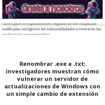
La expansión de los ataques se vio favorecida por
contratistas externos comprometidos, que tenían acceso a
decenas de empresas: a uno de ellos Stikas le encontró
claves para 30 organizaciones. Algunas de las compañías
notificadas corrigieron las vulnerabilidades y revocaron las
credenciales comprometidas.
Para reducir el riesgo, las empresas deberían verificar con
mayor rigor a los contratistas y desarrolladores, limitarles
el acceso a los sistemas críticos y no ejecutar programas
externos recibidos como tareas de prueba durante el
Renombrar .exe a .txt:
proceso de contratación.
investigadores muestran cómo
vulnerar un servidor de
actualizaciones de Windows con
un simple cambio de extensión