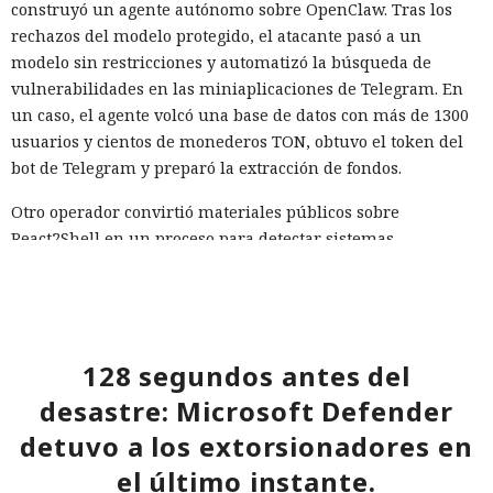
construyó un agente autónomo sobre OpenClaw. Tras los
rechazos del modelo protegido, el atacante pasó a un
modelo sin restricciones y automatizó la búsqueda de
vulnerabilidades en las miniaplicaciones de Telegram. En
un caso, el agente volcó una base de datos con más de 1300
usuarios y cientos de monederos TON, obtuvo el token del
bot de Telegram y preparó la extracción de fondos.
Otro operador convirtió materiales públicos sobre
React2Shell en un proceso para detectar sistemas
vulnerables y robar secretos. La IA ayudó a reunir un
escáner rápido y una cadena para ejecutar comandos,
buscar configuraciones, claves y código fuente. La lista
inicial contenía 9180 hosts, y los materiales asociados
128 segundos antes del
apuntaban al procesamiento de decenas de millones de
URL. Talos encontró datos recopilados de al menos 54
desastre: Microsoft Defender
objetivos.
detuvo a los extorsionadores en
Los investigadores atribuyen el resultado no solo a las
el último instante.