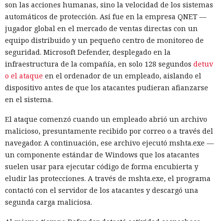
espaldas.
son las acciones humanas, sino la velocidad de los sistemas
automáticos de protección. Así fue en la empresa QNET —
jugador global en el mercado de ventas directas con un
equipo distribuido y un pequeño centro de monitoreo de
seguridad. Microsoft Defender, desplegado en la
infraestructura de la compañía, en solo 128 segundos
detuv
o el ataque
en el ordenador de un empleado, aislando el
dispositivo antes de que los atacantes pudieran afianzarse
en el sistema.
El ataque comenzó cuando un empleado abrió un archivo
malicioso, presuntamente recibido por correo o a través del
navegador. A continuación, ese archivo ejecutó mshta.exe —
A veces la única manera de valorar de verdad la magnitud
un componente estándar de Windows que los atacantes
de la amenaza es infiltrarse en el territorio del adversario;
suelen usar para ejecutar código de forma encubierta y
eso fue lo que hizo el investigador griego Vangelis Stikas,
eludir las protecciones. A través de mshta.exe, el programa
que durante casi dos años estudió desde dentro los
contactó con el servidor de los atacantes y descargó una
servidores de hackers norcoreanos. En ese tiempo averiguó
segunda carga maliciosa.
que las víctimas del grupo fueron 1640 empresas de 57