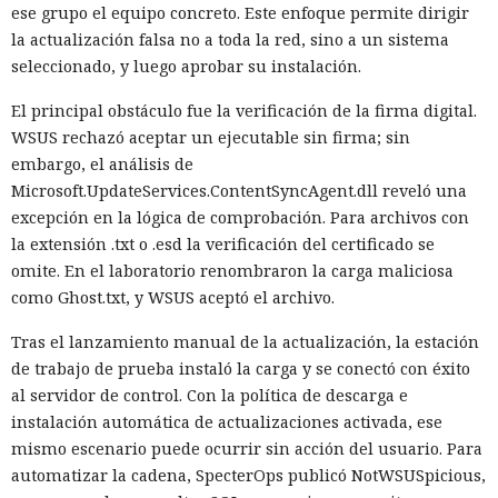
se organizaron en grupos de respuesta rápida y, a través de
ese grupo el equipo concreto. Este enfoque permite dirigir
Signal, se avisaban dónde operaban agentes del
la actualización falsa no a toda la red, sino a un sistema
Departamento de Seguridad Nacional y del Servicio de
seleccionado, y luego aprobar su instalación.
Inmigración y Control de Aduanas de EE. UU. (ICE). Los chats
ayudaban a vigilar las redadas, documentarlas y advertir a
El principal obstáculo fue la verificación de la firma digital.
los vecinos.
WSUS rechazó aceptar un ejecutable sin firma; sin
embargo, el análisis de
Ahora el gobierno
quiere mirar
dentro de esos grupos. En el
Microsoft.UpdateServices.ContentSyncAgent.dll reveló una
marco del proceso judicial, las autoridades solicitaron
excepción en la lógica de comprobación. Para archivos con
información sobre las acciones a las que asistieron los
la extensión .txt o .esd la verificación del certificado se
demandantes, mensajes con sus opiniones sobre las
omite. En el laboratorio renombraron la carga maliciosa
actuaciones de las fuerzas y comunicaciones sobre dónde y
como Ghost.txt, y WSUS aceptó el archivo.
cuándo era posible vigilar o grabar el trabajo de ICE. La
solicitud abarca material desde el 20 de enero de 2025.
Tras el lanzamiento manual de la actualización, la estación
de trabajo de prueba instaló la carga y se conectó con éxito
La defensa trazó la línea precisamente en los grandes chats
al servidor de control. Con la política de descarga e
distritales de Signal y se negó a entregarlos al gobierno.
instalación automática de actualizaciones activada, ese
Conversaciones más reducidas fueron proporcionadas por
mismo escenario puede ocurrir sin acción del usuario. Para
los abogados al tribunal, pero ocultaron los contactos de
automatizar la cadena, SpecterOps publicó NotWSUSpicious,
participantes externos y fragmentos que podrían revelar