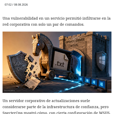
07:02 / 08.08.2026
Una vulnerabilidad en un servicio permitió infiltrarse en la
El DHS intentó acceder a chats
red corporativa con solo un par de comandos.
privados de Signal, pero un
tribunal rechazó rápidamente
su petición
06:10 / 09.08.2026
Cuanto más investigaban las autoridades, más se agudizaba
el debate sobre la privacidad en Internet.
Un servidor corporativo de actualizaciones suele
considerarse parte de la infraestructura de confianza, pero
SpecterOps mostró cómo, con cierta configuración de WSUS,