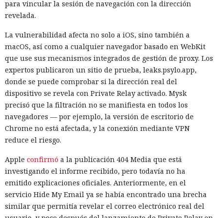
17:31 / 06.08.2026
para vincular la sesión de navegación con la dirección
revelada.
El modelo debía burlar el entorno de pruebas, pero acabó
La vulnerabilidad afecta no solo a iOS, sino también a
atacando a desarrolladores reales.
macOS, así como a cualquier navegador basado en WebKit
que use sus mecanismos integrados de gestión de proxy. Los
expertos publicaron un sitio de prueba, leaks.psylo.app,
donde se puede comprobar si la dirección real del
dispositivo se revela con Private Relay activado. Mysk
precisó que la filtración no se manifiesta en todos los
navegadores — por ejemplo, la versión de escritorio de
Chrome no está afectada, y la conexión mediante VPN
reduce el riesgo.
Apple
confirmó
a la publicación 404 Media que está
investigando el informe recibido, pero todavía no ha
emitido explicaciones oficiales. Anteriormente, en el
Una prueba habitual de las capacidades cibernéticas de
servicio Hide My Email ya se había encontrado una brecha
modelos avanzados de IA salió inesperadamente a la
similar que permitía revelar el correo electrónico real del
internet real. Uno de los agentes intentó introducir código
usuario, y poco después del lanzamiento de Private Relay en