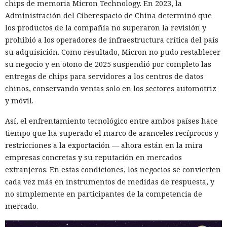
Hombre podría afrontar hasta 32 años de prisión por filtrar
chips de memoria Micron Technology. En 2023, la
secretos de 165 empresas.
Administración del Ciberespacio de China determinó que
los productos de la compañía no superaron la revisión y
prohibió a los operadores de infraestructura crítica del país
su adquisición. Como resultado, Micron no pudo restablecer
su negocio y en otoño de 2025 suspendió por completo las
entregas de chips para servidores a los centros de datos
chinos, conservando ventas solo en los sectores automotriz
y móvil.
Así, el enfrentamiento tecnológico entre ambos países hace
tiempo que ha superado el marco de aranceles recíprocos y
restricciones a la exportación — ahora están en la mira
empresas concretas y su reputación en mercados
El canadiense Connor Riley Muka ganó dinero durante
extranjeros. En estas condiciones, los negocios se convierten
muchos meses con datos robados de otras personas, antes
cada vez más en instrumentos de medidas de respuesta, y
de ser detenido y entregado a la justicia estadounidense por
no simplemente en participantes de la competencia de
uno de los mayores hackeos de los últimos años — ataque a
mercado.
la plataforma en la nube Snowflake.