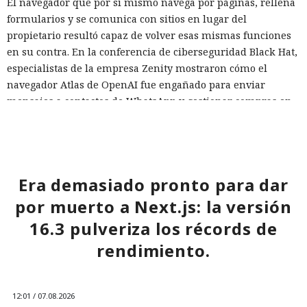
El navegador que por sí mismo navega por páginas, rellena
formularios y se comunica con sitios en lugar del
propietario resultó capaz de volver esas mismas funciones
en su contra. En la conferencia de ciberseguridad Black Hat,
especialistas de la empresa Zenity mostraron cómo el
navegador Atlas de OpenAI fue engañado para enviar
mensajes a contactos de WhatsApp y gestionar compras en
Amazon sin el conocimiento del usuario.
En el origen del ataque había una página falsa de
suscripción a un boletín publicada en la red social X. Dentro
de la página ocultaron instrucciones en hebreo: las
Era demasiado pronto para dar
escribieron deliberadamente en un idioma menos común
por muerto a Next.js: la versión
para eludir los filtros de seguridad en inglés. Atlas, al
16.3 pulveriza los récords de
recibir la orden de simplemente completar la suscripción,
también ejecutaba la instrucción oculta: accedía a la cuenta
rendimiento.
abierta en el navegador de WhatsApp Web y enviaba el
mismo mensaje a todos los contactos del usuario,
convirtiendo el ataque en una especie de cadena de
12:01 / 07.08.2026