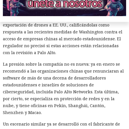
alcanzada en las últimas cumbres bilaterales. El día
anterior, el Ministerio de Comercio de China anunció
nuevas restricciones contra empresas estadounidenses y la
exportación de drones a EE. UU., calificándolas como
respuesta a las recientes medidas de Washington contra el
acceso de empresas chinas al mercado estadounidense. El
regulador no precisó si estas acciones están relacionadas
con la revisión a Palo Alto.
La presión sobre la compañía no es nueva: ya en enero se
El sonado hackeo a Snowflake
recomendó a las organizaciones chinas que renunciaran al
no quedó impune: detenido el
software de más de una decena de desarrolladores
autor, ya espera sentencia en
estadounidenses e israelíes de soluciones de
ciberseguridad, incluida Palo Alto Networks. Esta última,
una celda.
por cierto, se especializa en protección de redes y en la
nube, y tiene oficinas en Pekín, Shanghái, Cantón,
Shenzhen y Macao.
10:34 / 07.08.2026
Un escenario similar ya se desarrolló con el fabricante de