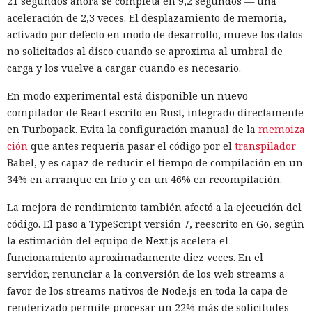
21 segundos ahora se completa en 9,2 segundos — una
represalias contra EE. UU. a
aceleración de 2,3 veces. El desplazamiento de memoria,
través de Palo Alto Networks
activado por defecto en modo de desarrollo, mueve los datos
no solicitados al disco cuando se aproxima al umbral de
carga y los vuelve a cargar cuando es necesario.
12:43 / 07.08.2026
En modo experimental está disponible un nuevo
compilador de React escrito en Rust, integrado directamente
Otra corporación corre el riesgo de repetir la triste suerte de
en Turbopack. Evita la configuración manual de la
memoiza
sus predecesoras.
ción
que antes requería pasar el código por el
transpilador
Babel, y es capaz de reducir el tiempo de compilación en un
34% en arranque en frío y en un 46% en recompilación.
La mejora de rendimiento también afectó a la ejecución del
código. El paso a TypeScript versión 7, reescrito en Go, según
la estimación del equipo de Next.js acelera el
funcionamiento aproximadamente diez veces. En el
servidor, renunciar a la conversión de los web streams a
favor de los streams nativos de Node.js en toda la capa de
renderizado permite procesar un 22% más de solicitudes