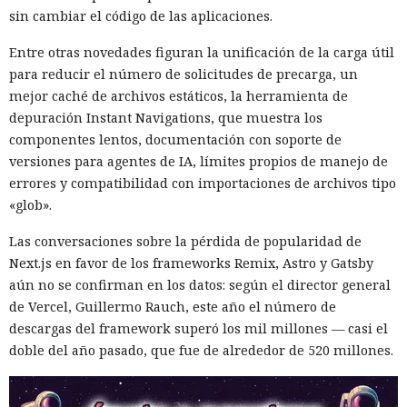
sin cambiar el código de las aplicaciones.
Las sanciones y restricciones contra las empresas
Entre otras novedades figuran la unificación de la carga útil
tecnológicas chinas por parte de las autoridades
para reducir el número de solicitudes de precarga, un
estadounidenses hace tiempo que son noticia habitual —
mejor caché de archivos estáticos, la herramienta de
ahora un escenario similar
se está desarrollando
en sentido
depuración Instant Navigations, que muestra los
inverso. La Administración del Ciberespacio de China
componentes lentos, documentación con soporte de
anunció el inicio de una revisión de los productos de la
versiones para agentes de IA, límites propios de manejo de
estadounidense Palo Alto Networks que se venden en el
errores y compatibilidad con importaciones de archivos tipo
territorio del país, citando riesgos para la infraestructura
«glob».
informática crítica y la seguridad nacional.
Las conversaciones sobre la pérdida de popularidad de
El regulador no nombró productos concretos de la compañía
Next.js en favor de los frameworks Remix, Astro y Gatsby
sujetos a revisión, no reveló la naturaleza de posibles
aún no se confirman en los datos: según el director general
vulnerabilidades ni precisó qué medidas podrían seguir en
de Vercel, Guillermo Rauch, este año el número de
caso de detectarse incumplimientos.
descargas del framework superó los mil millones — casi el
doble del año pasado, que fue de alrededor de 520 millones.
La decisión se produjo en medio del empeoramiento de las
disputas comerciales y tecnológicas entre Pekín y
Washington, que ponen en peligro la frágil tregua