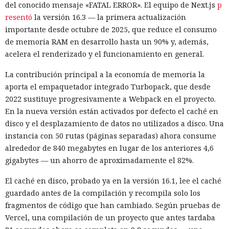
del conocido mensaje «FATAL ERROR». El equipo de Next.js
p
en el equipo, a gestores de contraseñas y al historial del
resentó
la versión 16.3 — la primera actualización
navegador.
importante desde octubre de 2025, que reduce el consumo
de memoria RAM en desarrollo hasta un 90% y, además,
Zenity comunicó los hallazgos a OpenAI ya en enero. La
acelera el renderizado y el funcionamiento en general.
compañía confirmó que luego reforzó la protección de Atlas
y que aplicó las mismas medidas a las funciones de
La contribución principal a la economía de memoria la
navegador en la aplicación ChatGPT. La propia compañía
aporta el empaquetador integrado Turbopack, que desde
dejará de mantener Atlas el 9 de agosto. Como alternativa,
2022 sustituye progresivamente a Webpack en el proyecto.
OpenAI
ofrece a los usuarios
la aplicación de escritorio
En la nueva versión están activados por defecto el caché en
ChatGPT o la extensión para Chrome.
disco y el desplazamiento de datos no utilizados a disco. Una
instancia con 50 rutas (páginas separadas) ahora consume
En Zenity subrayan que los ataques descritos se basan en la
alrededor de 840 megabytes en lugar de los anteriores 4,6
sustitución de instrucciones dentro de páginas que parecen
gigabytes — un ahorro de aproximadamente el 82%.
normales, por lo que confiar únicamente en las
comprobaciones integradas de la IA no es suficiente: se
El caché en disco, probado ya en la versión 16.1, lee el caché
necesitan restricciones más estrictas, que no dependan del
guardado antes de la compilación y recompila solo los
criterio del propio modelo, sobre qué acciones y con qué
Inspecciones que forzarán su
fragmentos de código que han cambiado. Según pruebas de
nivel de acceso puede ejecutar el navegador de forma
Vercel, una compilación de un proyecto que antes tardaba
salida del mercado: China toma
automática.