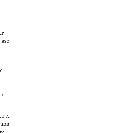
or
 eso
de
ar
o el
 una
ay