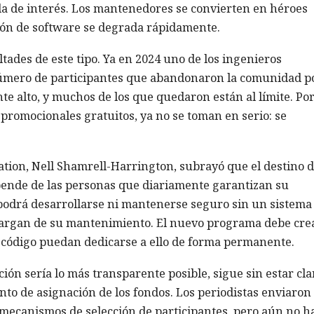
da de interés. Los mantenedores se convierten en héroes
ución de software se degrada rápidamente.
tades de este tipo. Ya en 2024 uno de los ingenieros
 número de participantes que abandonaron la comunidad p
 alto, y muchos de los que quedaron están al límite. Por
 promocionales gratuitos, ya no se toman en serio: se
ation, Nell Shamrell-Harrington, subrayó que el destino 
pende de las personas que diariamente garantizan su
 podrá desarrollarse ni mantenerse seguro sin un sistema
cargan de su mantenimiento. El nuevo programa debe cre
 código puedan dedicarse a ello de forma permanente.
n sería lo más transparente posible, sigue sin estar clar
ento de asignación de los fondos. Los periodistas enviaron
os mecanismos de selección de participantes, pero aún no h