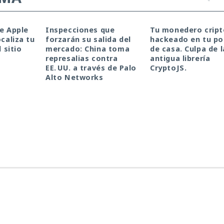
de Apple
Inspecciones que
Tu monedero cript
ocaliza tu
forzarán su salida del
hackeado en tu por
l sitio
mercado: China toma
de casa. Culpa de l
represalias contra
antigua librería
EE. UU. a través de Palo
CryptoJS.
Alto Networks