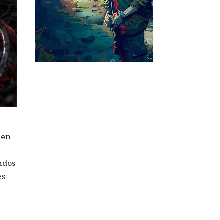
 en
ndos
es