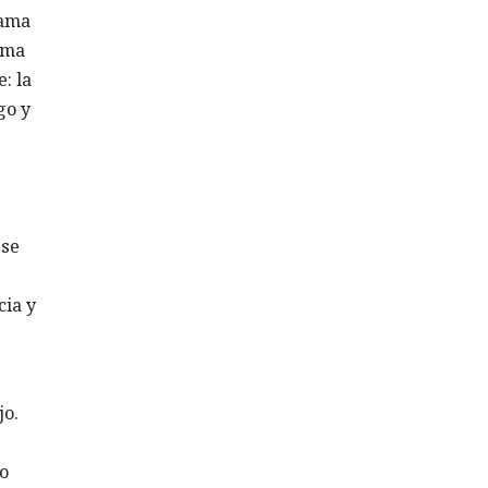
ama
ema
: la
go y
 se
ia y
jo.
o