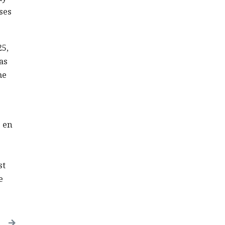
ses
25,
as
me
s en
st
e