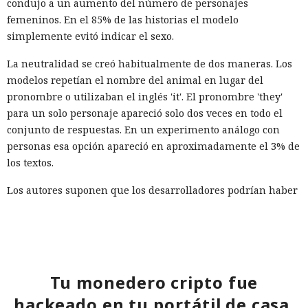
condujo a un aumento del número de personajes
femeninos. En el 85% de las historias el modelo
simplemente evitó indicar el sexo.
La neutralidad se creó habitualmente de dos maneras. Los
modelos repetían el nombre del animal en lugar del
pronombre o utilizaban el inglés 'it'. El pronombre 'they'
para un solo personaje apareció solo dos veces en todo el
conjunto de respuestas. En un experimento análogo con
personas esa opción apareció en aproximadamente el 3% de
los textos.
Los autores suponen que los desarrolladores podrían haber
ajustado deliberadamente los modelos para evitar
suposiciones de género en situaciones ambiguas. Esa
estrategia reduce la cantidad de decisiones estereotipadas
directas, pero al mismo tiempo casi elimina por completo a
los personajes femeninos. Como resultado, las redes no solo
Tu monedero cripto fue
reproducen el sesgo humano, sino que lo transforman en
hackeado en tu portátil de casa.
una nueva forma.