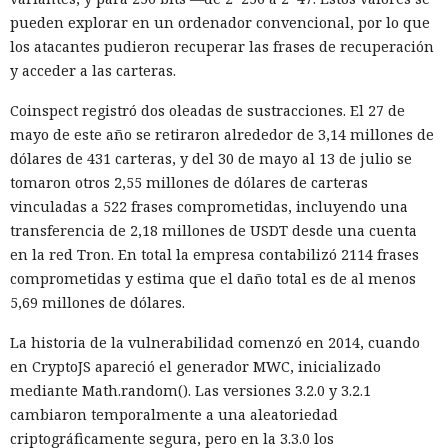
dispositivo, haciendo pasar el tráfico de Safari por dos nodos
pueden explorar en un ordenador convencional, por lo que
independientes de forma sucesiva, de modo que ninguno
los atacantes pudieron recuperar las frases de recuperación
de ellos, incluida Apple, pueda a la vez conocer tanto la
y acceder a las carteras.
fuente de la solicitud como los sitios visitados.
Coinspect registró dos oleadas de sustracciones. El 27 de
El problema
descubrieron
especialistas Talal Haj Bakry y
mayo de este año se retiraron alrededor de 3,14 millones de
Tommy Mysk. Según ellos, la causa radica en tres funciones
dólares de 431 carteras, y del 30 de mayo al 13 de julio se
del motor de navegador WebKit, en el que se ejecuta Safari,
tomaron otros 2,55 millones de dólares de carteras
así como en todos los navegadores de terceros para iOS y
vinculadas a 522 frases comprometidas, incluyendo una
iPadOS, incluidos Chrome, Edge, Firefox y Brave. Se trata de
transferencia de 2,18 millones de USDT desde una cuenta
la precarga de solicitudes DNS, el mecanismo de
en la red Tron. En total la empresa contabilizó 2114 frases
verificación del origen al trabajar con WebAuthn (el
comprometidas y estima que el daño total es de al menos
estándar para el inicio de sesión mediante claves de acceso)
5,69 millones de dólares.
y la tecnología WebTransport.
La historia de la vulnerabilidad comenzó en 2014, cuando
Las tres funciones envían parte de los datos directamente
en CryptoJS apareció el generador MWC, inicializado
desde el dispositivo, eludiendo el proxy configurado, por lo
mediante Math.random(). Las versiones 3.2.0 y 3.2.1
que el verdadero IP sale a la luz. Representa un peligro
cambiaron temporalmente a una aleatoriedad
particular el escenario con WebAuthn: cualquier sitio que
criptográficamente segura, pero en la 3.3.0 los