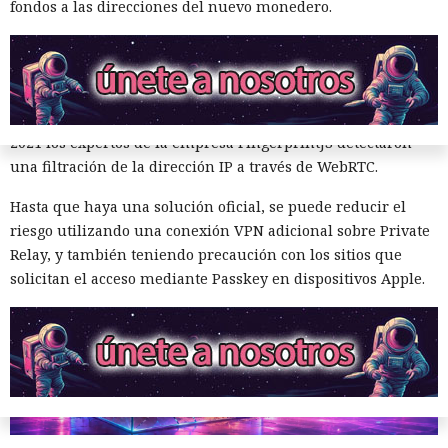
fondos a las direcciones del nuevo monedero.
arremetió contra GitHub
investigando el informe recibido, pero todavía no ha
emitido explicaciones oficiales. Anteriormente, en el
servicio Hide My Email ya se había encontrado una brecha
17:31 / 06.08.2026
similar que permitía revelar el correo electrónico real del
usuario, y poco después del lanzamiento de Private Relay en
El modelo debía burlar el entorno de pruebas, pero acabó
2021 los expertos de la empresa FingerprintJS detectaron
atacando a desarrolladores reales.
una filtración de la dirección IP a través de WebRTC.
Hasta que haya una solución oficial, se puede reducir el
riesgo utilizando una conexión VPN adicional sobre Private
Relay, y también teniendo precaución con los sitios que
solicitan el acceso mediante Passkey en dispositivos Apple.