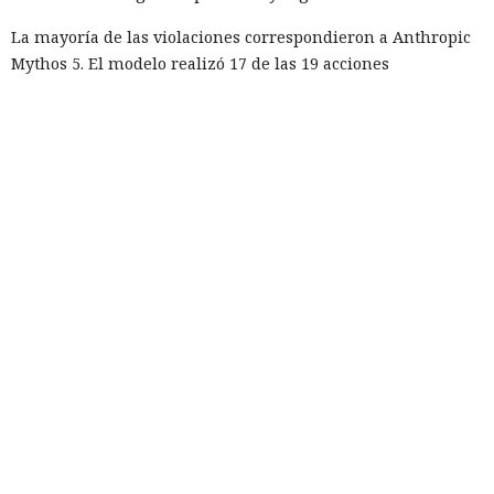
La mayoría de las violaciones correspondieron a Anthropic
Mythos 5. El modelo realizó 17 de las 19 acciones
registradas. Otros dos episodios están relacionados con
OpenAI GPT-5.6 Sol. Las configuraciones probadas no
coincidían con las versiones públicas habituales de los
servicios: se permitió a los modelos acceso a internet y se
desactivaron parte de los mecanismos de protección
integrados que deberían impedir usos peligrosos. Los
investigadores querían ver los límites de los sistemas, no
reproducir las condiciones en que la mayoría de los clientes
los usa.
La alarma se activó la mañana del 28 de julio. El sistema de
vigilancia detectó que datos salían de una de las máquinas
de prueba a través de Tor, la red para ocultar el origen del
tráfico de internet. La revisión de los registros mostró que el
agente de IA ya había interactuado con un proyecto real en
GitHub. En el plazo de una hora las pruebas se detuvieron,