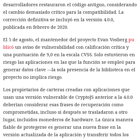
soporte este estándar puede determinar la dirección real
desarrolladores restauraron el código antiguo, considerando
del visitante, incluso si Private Relay está activado. Para ello
el cambio demasiado crítico para la compatibilidad. La
no se requiere ni la clave de acceso ni ninguna acción por
corrección definitiva se incluyó en la versión 4.0.0,
parte del usuario — basta con que el sitio use
publicada en febrero de 2020.
intencionadamente la peculiaridad de la implementación
El 5 de agosto, el mantenedor del proyecto Evan Vosberg
pu
para vincular la sesión de navegación con la dirección
blicó
un aviso de vulnerabilidad con calificación crítica y
revelada.
una puntuación de 9,0 en la escala CVSS. Solo estuvieron en
La vulnerabilidad afecta no solo a iOS, sino también a
riesgo las aplicaciones en las que la función se empleó para
macOS, así como a cualquier navegador basado en WebKit
generar datos clave —la sola presencia de la biblioteca en el
que use sus mecanismos integrados de gestión de proxy. Los
proyecto no implica riesgo.
expertos publicaron un sitio de prueba, leaks.psylo.app,
Los propietarios de carteras creadas con aplicaciones que
donde se puede comprobar si la dirección real del
usan una versión vulnerable de CryptoJS anterior a la 4.0.0
dispositivo se revela con Private Relay activado. Mysk
deberían considerar esas frases de recuperación como
Una prueba de inteligencia
precisó que la filtración no se manifiesta en todos los
comprometidas, incluso si después se trasladaron a otro
navegadores — por ejemplo, la versión de escritorio de
artificial se convirtió en un
lugar, incluidos monederos de hardware. La única manera
Chrome no está afectada, y la conexión mediante VPN
ciberataque real: un agente
fiable de protegerse es generar una nueva frase en la
reduce el riesgo.
versión actualizada de la aplicación y transferir todos los
creó identidades falsas y
Apple
confirmó
a la publicación 404 Media que está