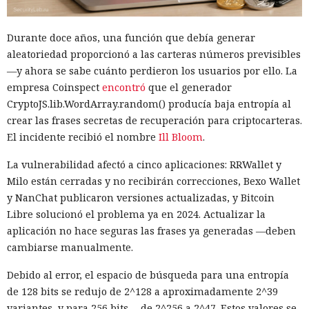
Basta con abrir la página: ni siquiera hace falta hacer clic.
Durante doce años, una función que debía generar
aleatoriedad proporcionó a las carteras números previsibles
—y ahora se sabe cuánto perdieron los usuarios por ello. La
empresa Coinspect
encontró
que el generador
CryptoJS.lib.WordArray.random() producía baja entropía al
crear las frases secretas de recuperación para criptocarteras.
El incidente recibió el nombre
Ill Bloom
.
La vulnerabilidad afectó a cinco aplicaciones: RRWallet y
Milo están cerradas y no recibirán correcciones, Bexo Wallet
y NanChat publicaron versiones actualizadas, y Bitcoin
Libre solucionó el problema ya en 2024. Actualizar la
aplicación no hace seguras las frases ya generadas —deben
La función que debería ocultar al usuario del rastreo en
cambiarse manualmente.
Internet resultó ser capaz de revelar su ubicación real —
una vulnerabilidad así fue detectada en la herramienta
Debido al error, el espacio de búsqueda para una entropía
Apple iCloud Private Relay. El servicio está disponible para
de 128 bits se redujo de 2^128 a aproximadamente 2^39
suscriptores de iCloud+ y enmascara la dirección del
variantes, y para 256 bits —de 2^256 a 2^47. Estos valores se