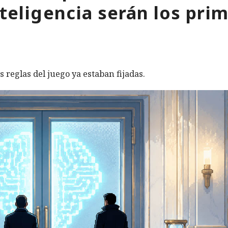
cambiarse en cues
nteligencia serán los pri
de minutos
s reglas del juego ya estaban fijadas.