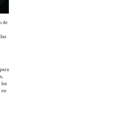
o de
idas
 para
s,
 los
s en