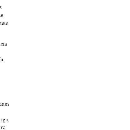
s
ue
imas
cia
ía
zones
argo,
era