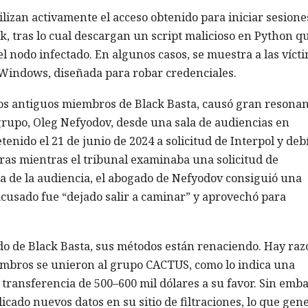
ilizan activamente el acceso obtenido para iniciar sesione
, tras lo cual descargan un script malicioso en Python q
l nodo infectado. En algunos casos, se muestra a las víct
e Windows, diseñada para robar credenciales.
 los antiguos miembros de Black Basta, causó gran resonan
l grupo, Oleg Nefyodov, desde una sala de audiencias en
nido el 21 de junio de 2024 a solicitud de Interpol y deb
as mientras el tribunal examinaba una solicitud de
ía de la audiencia, el abogado de Nefyodov consiguió una
acusado fue “dejado salir a caminar” y aprovechó para
rado de Black Basta, sus métodos están renaciendo. Hay ra
embros se unieron al grupo CACTUS, como lo indica una
 transferencia de 500–600 mil dólares a su favor. Sin emb
ado nuevos datos en su sitio de filtraciones, lo que gen