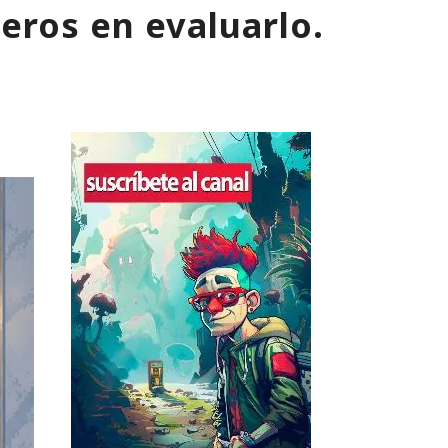
tión
meros en evaluarlo.