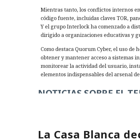
Mientras tanto, los conflictos internos e
código fuente, incluidas claves TOR, pane
Y el grupo Interlock ha comenzado a dis
dirigido a organizaciones educativas y 
Como destaca Quorum Cyber, el uso de h
obtener y mantener acceso a sistemas in
monitorear la actividad del usuario, inst
elementos indispensables del arsenal de
NOTICIAS SOBRE EL T
100 correos al día:
¿Tus datos en 
Microsoft impone
Ya fueron roba
límites estrictos a los
los hackers ni 
La Casa Blanca dec
usuarios que abusan de
usaron virus
servicios gratuitos