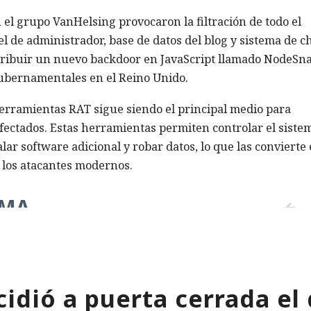
n el grupo VanHelsing provocaron la filtración de todo el
l de administrador, base de datos del blog y sistema de ch
tribuir un nuevo backdoor en JavaScript llamado NodeSn
gubernamentales en el Reino Unido.
erramientas RAT sigue siendo el principal medio para
fectados. Estas herramientas permiten controlar el siste
alar software adicional y robar datos, lo que las convierte
 los atacantes modernos.
EMA
la nube?
«Solo quería ganar un
La nota en el dipl
dos. Y
dinero extra» — un
es una ilusión: un 
siquiera
militar contó cómo
demostró que el
idió a puerta cerrada el 
vendió a su patria por
destino de cualqui
cine gratis
estudiante puede