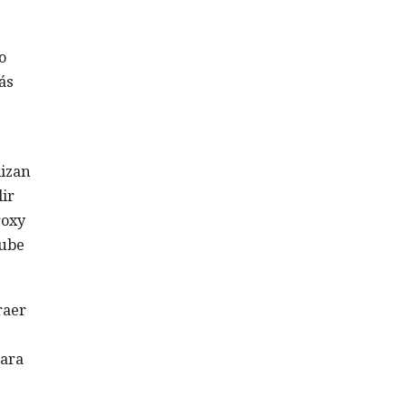
o
ás
lizan
ir
roxy
nube
raer
para