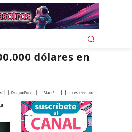
00.000 dólares en
a
s
DragonForce
BlackSuit
acceso remoto
la