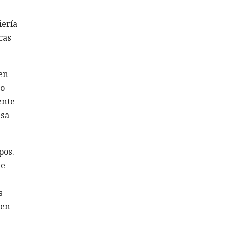
iería
cas
en
mo
ente
esa
pos.
de
s
 en