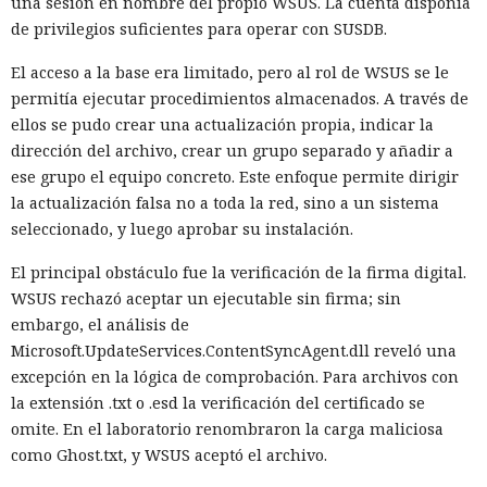
una sesión en nombre del propio WSUS. La cuenta disponía
acceso a grupos cerrados de Signal. La solicitud apareció en
de privilegios suficientes para operar con SUSDB.
el marco del caso
Hilton v. Noem
, en el que residentes
acusan a la agencia de vigilar la actividad pública y de violar
El acceso a la base era limitado, pero al rol de WSUS se le
los derechos garantizados por la Primera Enmienda de la
permitía ejecutar procedimientos almacenados. A través de
Constitución.
ellos se pudo crear una actualización propia, indicar la
dirección del archivo, crear un grupo separado y añadir a
El conflicto comenzó tras el aumento de las operaciones
ese grupo el equipo concreto. Este enfoque permite dirigir
migratorias en barrios residenciales de Maine. Los vecinos
la actualización falsa no a toda la red, sino a un sistema
se organizaron en grupos de respuesta rápida y, a través de
seleccionado, y luego aprobar su instalación.
Signal, se avisaban dónde operaban agentes del
Departamento de Seguridad Nacional y del Servicio de
El principal obstáculo fue la verificación de la firma digital.
Inmigración y Control de Aduanas de EE. UU. (ICE). Los chats
WSUS rechazó aceptar un ejecutable sin firma; sin
ayudaban a vigilar las redadas, documentarlas y advertir a
embargo, el análisis de
los vecinos.
Microsoft.UpdateServices.ContentSyncAgent.dll reveló una
excepción en la lógica de comprobación. Para archivos con
Ahora el gobierno
quiere mirar
dentro de esos grupos. En el
la extensión .txt o .esd la verificación del certificado se
marco del proceso judicial, las autoridades solicitaron
omite. En el laboratorio renombraron la carga maliciosa
información sobre las acciones a las que asistieron los
como Ghost.txt, y WSUS aceptó el archivo.
demandantes, mensajes con sus opiniones sobre las