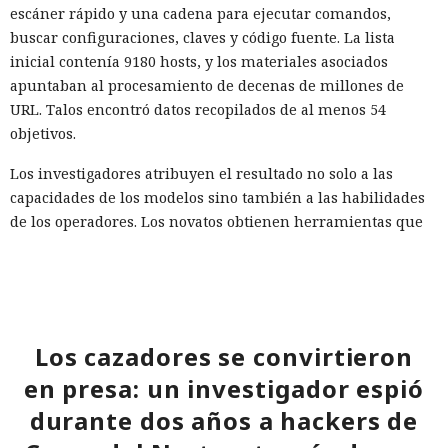
escáner rápido y una cadena para ejecutar comandos,
buscar configuraciones, claves y código fuente. La lista
inicial contenía 9180 hosts, y los materiales asociados
apuntaban al procesamiento de decenas de millones de
URL. Talos encontró datos recopilados de al menos 54
objetivos.
Los investigadores atribuyen el resultado no solo a las
capacidades de los modelos sino también a las habilidades
de los operadores. Los novatos obtienen herramientas que
funcionan pero son inestables, mientras que los atacantes
preparados amplían notablemente sus capacidades gracias
a la IA. La empresa aconseja prepararse para un aumento
en el número de vulnerabilidades e incidentes y usar
herramientas con agentes en el SOC (centro de operaciones
Los cazadores se convirtieron
de seguridad) para identificar más rápidamente señales
en presa: un investigador espió
significativas.
durante dos años a hackers de