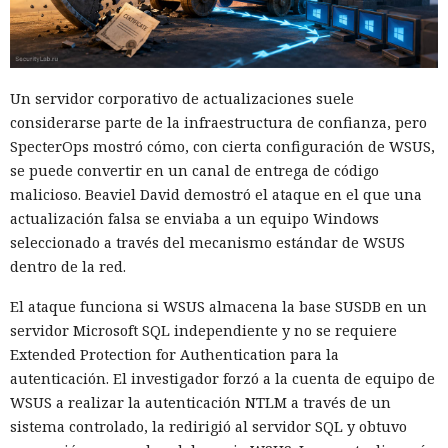
06:10 / 09.08.2026
Cuanto más investigaban las autoridades, más se agudizaba
el debate sobre la privacidad en Internet.
Un servidor corporativo de actualizaciones suele
considerarse parte de la infraestructura de confianza, pero
SpecterOps mostró cómo, con cierta configuración de WSUS,
se puede convertir en un canal de entrega de código
malicioso. Beaviel David demostró el ataque en el que una
actualización falsa se enviaba a un equipo Windows
seleccionado a través del mecanismo estándar de WSUS
dentro de la red.
El ataque funciona si WSUS almacena la base SUSDB en un
servidor Microsoft SQL independiente y no se requiere
Extended Protection for Authentication para la
autenticación. El investigador forzó a la cuenta de equipo de
La disputa sobre la vigilancia de manifestantes en el estado
WSUS a realizar la autenticación NTLM a través de un
de Maine salió de las calles y llegó a los tribunales, donde el
sistema controlado, la redirigió al servidor SQL y obtuvo
Departamento de Seguridad Nacional de EE. UU. solicitó