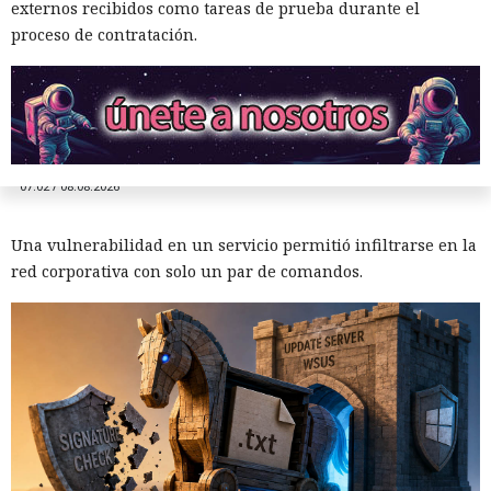
investigadores muestran cómo
externos recibidos como tareas de prueba durante el
proceso de contratación.
vulnerar un servidor de
actualizaciones de Windows con
un simple cambio de extensión
07:02 / 08.08.2026
Una vulnerabilidad en un servicio permitió infiltrarse en la
red corporativa con solo un par de comandos.
El DHS intentó acceder a chats
privados de Signal, pero un
tribunal rechazó rápidamente
su petición