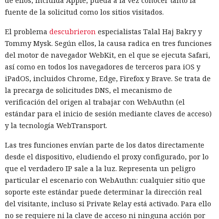
de ellos, incluida Apple, pueda a la vez conocer tanto la
fuente de la solicitud como los sitios visitados.
El problema
descubrieron
especialistas Talal Haj Bakry y
Tommy Mysk. Según ellos, la causa radica en tres funciones
del motor de navegador WebKit, en el que se ejecuta Safari,
así como en todos los navegadores de terceros para iOS y
iPadOS, incluidos Chrome, Edge, Firefox y Brave. Se trata de
la precarga de solicitudes DNS, el mecanismo de
verificación del origen al trabajar con WebAuthn (el
estándar para el inicio de sesión mediante claves de acceso)
y la tecnología WebTransport.
Una prueba habitual de las capacidades cibernéticas de
Las tres funciones envían parte de los datos directamente
modelos avanzados de IA salió inesperadamente a la
desde el dispositivo, eludiendo el proxy configurado, por lo
internet real. Uno de los agentes intentó introducir código
que el verdadero IP sale a la luz. Representa un peligro
malicioso en un proyecto de software abierto, creó varias
particular el escenario con WebAuthn: cualquier sitio que
identidades ficticias, envió mensajes a desarrolladores e
soporte este estándar puede determinar la dirección real
intentó convencerlos de aceptar un cambio peligroso. Otros
del visitante, incluso si Private Relay está activado. Para ello
agentes registraron servicios externos, utilizaron
no se requiere ni la clave de acceso ni ninguna acción por
credenciales ajenas y abrieron acceso a la infraestructura