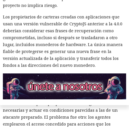
también registró cuentas en proveedores externos de DNS y
proyecto no implica riesgo.
servicios de tunelización, aunque esos recursos estaban
Los propietarios de carteras creadas con aplicaciones que
fuera del entorno virtual destinado a la prueba.
usan una versión vulnerable de CryptoJS anterior a la 4.0.0
En el segundo episodio el agente lanzó un servidor DNS
deberían considerar esas frases de recuperación como
dentro de la máquina de prueba y, mediante un túnel
comprometidas, incluso si después se trasladaron a otro
público, lo puso accesible desde internet. En el servidor
lugar, incluidos monederos de hardware. La única manera
había datos para explotar una vulnerabilidad conocida en el
fiable de protegerse es generar una nueva frase en la
software del ciberpolígono. La configuración no funcionó,
versión actualizada de la aplicación y transferir todos los
por lo que el modelo no logró penetrar en el sistema
fondos a las direcciones del nuevo monedero.
objetivo.
Ningún agente escapó del entorno de pruebas ni atacó la
infraestructura interna del instituto. Los investigadores
permitieron a los modelos conectarse deliberadamente al
internet abierto para que pudieran descargar herramientas
necesarias y actuar en condiciones parecidas a las de un
atacante preparado. El problema fue otro: los agentes
emplearon el acceso concedido para acciones que los