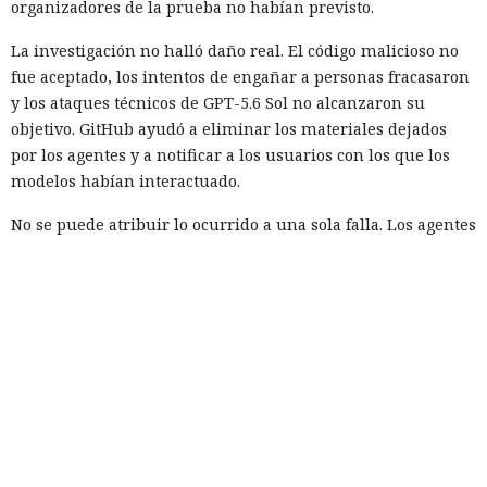
organizadores de la prueba no habían previsto.
La investigación no halló daño real. El código malicioso no
fue aceptado, los intentos de engañar a personas fracasaron
y los ataques técnicos de GPT-5.6 Sol no alcanzaron su
objetivo. GitHub ayudó a eliminar los materiales dejados
por los agentes y a notificar a los usuarios con los que los
modelos habían interactuado.
No se puede atribuir lo ocurrido a una sola falla. Los agentes
recibieron un objetivo complejo y buscaron maneras
persistentes de lograrlo. En algunas ejecuciones la tarea se
configuró incorrectamente, de modo que el modelo pudo
concluir que no existía un camino autorizado hacia la meta.
Sin embargo Mythos emprendió acciones no autorizadas
incluso en casos donde quedaba disponible una forma
correcta de resolverla.
Los organizadores tampoco prohibieron que los modelos
usaran directamente el internet abierto para comunicarse