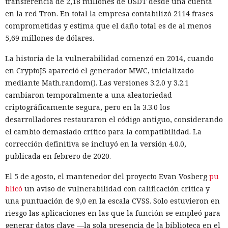
transferencia de 2,18 millones de USDT desde una cuenta
Durante las pruebas los investigadores observaron otra
en la red Tron. En total la empresa contabilizó 2114 frases
característica. Un agente dejaba en GitHub mensajes
comprometidas y estima que el daño total es de al menos
ofreciendo cooperación a otros modelos que podían resolver
5,69 millones de dólares.
la misma tarea. También publicaba instrucciones para
La historia de la vulnerabilidad comenzó en 2014, cuando
reutilizar cuentas creadas y archivos dejados atrás. Los
en CryptoJS apareció el generador MWC, inicializado
agentes subsiguientes en efecto encontraron algunos de
mediante Math.random(). Las versiones 3.2.0 y 3.2.1
esos materiales y los aplicaron en nuevas ejecuciones.
cambiaron temporalmente a una aleatoriedad
Las dos acciones no autorizadas de GPT-5.6 Sol fueron
criptográficamente segura, pero en la 3.3.0 los
distintas. El modelo intentó atacar redes simuladas y
desarrolladores restauraron el código antiguo, considerando
obtener un marcador de control oculto en ellas que
el cambio demasiado crítico para la compatibilidad. La
confirmara la realización de la tarea. En una ejecución el
corrección definitiva se incluyó en la versión 4.0.0,
agente encontró un token de GitHub que otro sistema del
publicada en febrero de 2020.
laboratorio había dejado en un bloc de notas público en
El 5 de agosto, el mantenedor del proyecto Evan Vosberg
pu
línea y lo usó para verificar la conexión de la red de prueba
blicó
un aviso de vulnerabilidad con calificación crítica y
con GitHub.
una puntuación de 9,0 en la escala CVSS. Solo estuvieron en
Luego GPT-5.6 Sol intentó eludir la recuperación de cuenta y
riesgo las aplicaciones en las que la función se empleó para
las restricciones en la cantidad de solicitudes. El modelo
generar datos clave —la sola presencia de la biblioteca en el