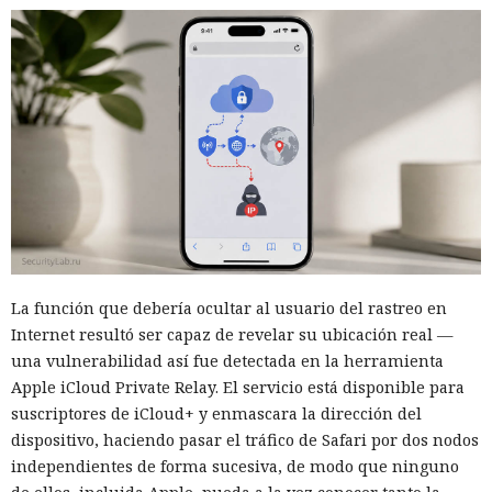
Una prueba de inteligencia
artificial se convirtió en un
ciberataque real: un agente
creó identidades falsas y
arremetió contra GitHub
La función que debería ocultar al usuario del rastreo en
Internet resultó ser capaz de revelar su ubicación real —
una vulnerabilidad así fue detectada en la herramienta
17:31 / 06.08.2026
Apple iCloud Private Relay. El servicio está disponible para
suscriptores de iCloud+ y enmascara la dirección del
dispositivo, haciendo pasar el tráfico de Safari por dos nodos
El modelo debía burlar el entorno de pruebas, pero acabó
independientes de forma sucesiva, de modo que ninguno
atacando a desarrolladores reales.