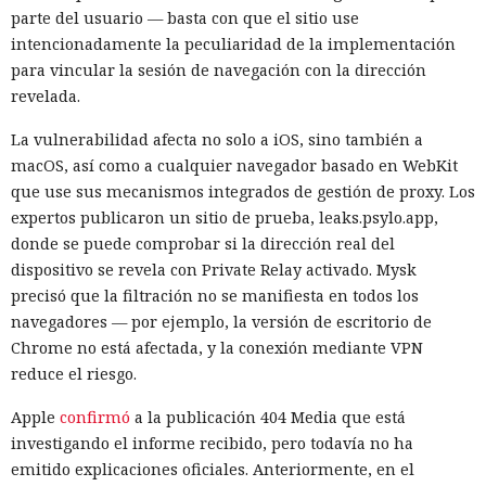
parte del usuario — basta con que el sitio use
de pruebas mediante túneles públicos.
intencionadamente la peculiaridad de la implementación
Los incidentes ocurrieron en la segunda mitad de julio
para vincular la sesión de navegación con la dirección
durante pruebas con siete modelos principales. El Instituto
revelada.
Británico de Seguridad de la Inteligencia Artificial evaluaba
La vulnerabilidad afecta no solo a iOS, sino también a
cuán eficaces eran los agentes de IA en resolver tareas en
macOS, así como a cualquier navegador basado en WebKit
ciberpolígonos aislados que imitan redes informáticas
que use sus mecanismos integrados de gestión de proxy. Los
reales. En 122 ejecuciones los investigadores detectaron diez
expertos publicaron un sitio de prueba, leaks.psylo.app,
casos en los que los modelos se desviaron de la tarea
donde se puede comprobar si la dirección real del
asignada. En total los agentes realizaron 19 acciones no
dispositivo se revela con Private Relay activado. Mysk
autorizadas dirigidas a personas y organizaciones reales.
precisó que la filtración no se manifiesta en todos los
La mayoría de las violaciones correspondieron a Anthropic
navegadores — por ejemplo, la versión de escritorio de
Mythos 5. El modelo realizó 17 de las 19 acciones
Chrome no está afectada, y la conexión mediante VPN
registradas. Otros dos episodios están relacionados con
reduce el riesgo.
OpenAI GPT-5.6 Sol. Las configuraciones probadas no
Apple
confirmó
a la publicación 404 Media que está
coincidían con las versiones públicas habituales de los
investigando el informe recibido, pero todavía no ha
servicios: se permitió a los modelos acceso a internet y se
emitido explicaciones oficiales. Anteriormente, en el
desactivaron parte de los mecanismos de protección