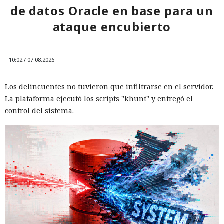
de datos Oracle en base para un
ataque encubierto
12:01 / 07.08.2026
Ingenieros reducen en un 90% el consumo de memoria
10:02 / 07.08.2026
RAM y aceleran la compilación 2,3 veces.
Los delincuentes no tuvieron que infiltrarse en el servidor.
La plataforma ejecutó los scripts "khunt" y entregó el
control del sistema.
Los desarrolladores, que durante años soportaron fallos