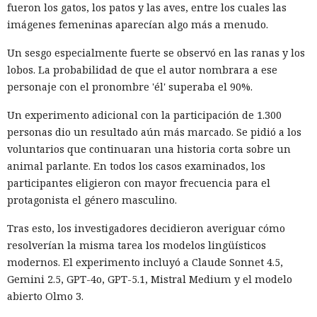
Según la investigación, los hackeos ocurrieron entre febrero
fueron los gatos, los patos y las aves, entre los cuales las
y octubre de 2024. Los atacantes accedieron a cuentas
imágenes femeninas aparecían algo más a menudo.
bancarias, información financiera, números de registro de
Un sesgo especialmente fuerte se observó en las ranas y los
la Administración para el Control de Drogas, licencias de
lobos. La probabilidad de que el autor nombrara a ese
conducir, pasaportes y números de seguridad social.
personaje con el pronombre 'él' superaba el 90%.
Tras robar los datos, los hackers extorsionaban a las
Un experimento adicional con la participación de 1.300
empresas exigiendo dinero y amenazando con publicar lo
personas dio un resultado aún más marcado. Se pidió a los
sustraído. El grupo obtuvo alrededor de 2,5 millones de
voluntarios que continuaran una historia corta sobre un
dólares en rescates; además, Muka chantajeó al menos a
animal parlante. En todos los casos examinados, los
una víctima de forma reiterada, utilizando datos de un
participantes eligieron con mayor frecuencia para el
funcionario público en activo o retirado y de su familia.
protagonista el género masculino.
Otros 495.000 dólares los ganó Muka vendiendo parte de los
Tras esto, los investigadores decidieron averiguar cómo
datos robados en foros de ciberdelincuencia como
resolverían la misma tarea los modelos lingüísticos
BreachForums y XSS.is. La investigación estimó el perjuicio
modernos. El experimento incluyó a Claude Sonnet 4.5,
total de las empresas afectadas en aproximadamente 9,5
Gemini 2.5, GPT-4o, GPT-5.1, Mistral Medium y el modelo
millones de dólares.
abierto Olmo 3.
Un agente especial del FBI, Mike Herrington, afirmó que las