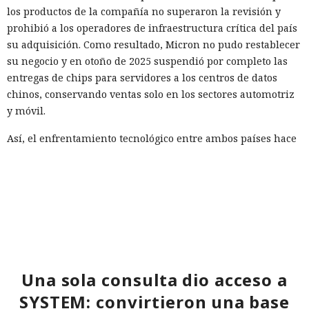
los productos de la compañía no superaron la revisión y
prohibió a los operadores de infraestructura crítica del país
su adquisición. Como resultado, Micron no pudo restablecer
su negocio y en otoño de 2025 suspendió por completo las
entregas de chips para servidores a los centros de datos
chinos, conservando ventas solo en los sectores automotriz
y móvil.
Así, el enfrentamiento tecnológico entre ambos países hace
tiempo que ha superado el marco de aranceles recíprocos y
restricciones a la exportación — ahora están en la mira
empresas concretas y su reputación en mercados
extranjeros. En estas condiciones, los negocios se convierten
cada vez más en instrumentos de medidas de respuesta, y
Era demasiado pronto para dar
no simplemente en participantes de la competencia de
por muerto a Next.js: la versión
mercado.
16.3 pulveriza los récords de
Una sola consulta dio acceso a
rendimiento.
SYSTEM: convirtieron una base