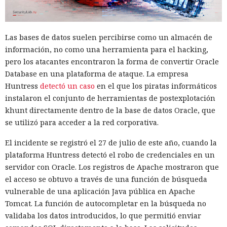
repentinos de Node.js al compilar aplicaciones complejas,
pudieron respirar más tranquilos: salió una nueva versión
del framework de JavaScript Next.js, que promete librarlos
Las bases de datos suelen percibirse como un almacén de
del conocido mensaje «FATAL ERROR». El equipo de Next.js
p
información, no como una herramienta para el hacking,
resentó
la versión 16.3 — la primera actualización
pero los atacantes encontraron la forma de convertir Oracle
importante desde octubre de 2025, que reduce el consumo
Database en una plataforma de ataque. La empresa
de memoria RAM en desarrollo hasta un 90% y, además,
Huntress
detectó un caso
en el que los piratas informáticos
acelera el renderizado y el funcionamiento en general.
instalaron el conjunto de herramientas de postexplotación
La contribución principal a la economía de memoria la
khunt directamente dentro de la base de datos Oracle, que
aporta el empaquetador integrado Turbopack, que desde
se utilizó para acceder a la red corporativa.
2022 sustituye progresivamente a Webpack en el proyecto.
El incidente se registró el 27 de julio de este año, cuando la
En la nueva versión están activados por defecto el caché en
plataforma Huntress detectó el robo de credenciales en un
disco y el desplazamiento de datos no utilizados a disco. Una
servidor con Oracle. Los registros de Apache mostraron que
instancia con 50 rutas (páginas separadas) ahora consume
el acceso se obtuvo a través de una función de búsqueda
alrededor de 840 megabytes en lugar de los anteriores 4,6
vulnerable de una aplicación Java pública en Apache
gigabytes — un ahorro de aproximadamente el 82%.
Tomcat. La función de autocompletar en la búsqueda no
El caché en disco, probado ya en la versión 16.1, lee el caché
validaba los datos introducidos, lo que permitió enviar
guardado antes de la compilación y recompila solo los