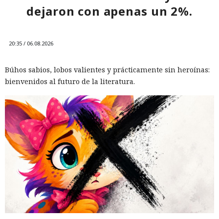
dejaron con apenas un 2%.
Hombre podría afrontar hasta 32 años de prisión por filtrar
secretos de 165 empresas.
20:35 / 06.08.2026
Búhos sabios, lobos valientes y prácticamente sin heroínas:
bienvenidos al futuro de la literatura.
El canadiense Connor Riley Muka ganó dinero durante
muchos meses con datos robados de otras personas, antes
de ser detenido y entregado a la justicia estadounidense por
uno de los mayores hackeos de los últimos años — ataque a