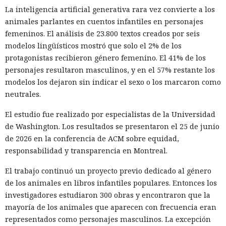
la plataforma en la nube Snowflake.
La inteligencia artificial generativa rara vez convierte a los
animales parlantes en cuentos infantiles en personajes
Muka, de 26 años, se declaró culpable de cargos de fraude
femeninos. El análisis de 23.800 textos creados por seis
informático y telefónico, robo agravado de datos personales
modelos lingüísticos mostró que solo el 2% de los
y conspiración en un tribunal federal del estado de
protagonistas recibieron género femenino. El 41% de los
Washington. Su sentencia se dictará el 27 de octubre; la
personajes resultaron masculinos, y en el 57% restante los
pena máxima es de hasta 32 años de prisión.
modelos los dejaron sin indicar el sexo o los marcaron como
Muka y sus cómplices utilizaron credenciales robadas para
neutrales.
acceder a cuentas de Snowflake y robaron información de al
El estudio fue realizado por especialistas de la Universidad
menos 165 empresas. Entre las afectadas se encuentran
de Washington. Los resultados se presentaron el 25 de junio
AT&T, Ticketmaster, Advance Auto Parts, Neiman Marcus,
de 2026 en la conferencia de ACM sobre equidad,
Santander, LendingTree y uno de los distritos escolares más
responsabilidad y transparencia en Montreal.
grandes de Estados Unidos.
El trabajo continuó un proyecto previo dedicado al género
La magnitud de las filtraciones fue enorme: en el caso de
de los animales en libros infantiles populares. Entonces los
AT&T se trató de registros de llamadas y mensajes de más
investigadores estudiaron 300 obras y encontraron que la
de 100 millones de abonados, y el hackeo a Ticketmaster
mayoría de los animales que aparecen con frecuencia eran
afectó a alrededor de 560 millones de usuarios.
representados como personajes masculinos. La excepción