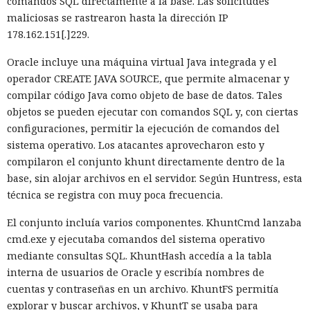
comandos SQL directamente a la base. Las solicitudes
fragmentos de código que han cambiado. Según pruebas de
maliciosas se rastrearon hasta la dirección IP
Vercel, una compilación de un proyecto que antes tardaba
178.162.151[.]229.
21 segundos ahora se completa en 9,2 segundos — una
Oracle incluye una máquina virtual Java integrada y el
aceleración de 2,3 veces. El desplazamiento de memoria,
operador CREATE JAVA SOURCE, que permite almacenar y
activado por defecto en modo de desarrollo, mueve los datos
compilar código Java como objeto de base de datos. Tales
no solicitados al disco cuando se aproxima al umbral de
objetos se pueden ejecutar con comandos SQL y, con ciertas
carga y los vuelve a cargar cuando es necesario.
configuraciones, permitir la ejecución de comandos del
En modo experimental está disponible un nuevo
sistema operativo. Los atacantes aprovecharon esto y
compilador de React escrito en Rust, integrado directamente
compilaron el conjunto khunt directamente dentro de la
en Turbopack. Evita la configuración manual de la
memoiza
base, sin alojar archivos en el servidor. Según Huntress, esta
ción
que antes requería pasar el código por el
transpilador
técnica se registra con muy poca frecuencia.
Babel, y es capaz de reducir el tiempo de compilación en un
El conjunto incluía varios componentes. KhuntCmd lanzaba
34% en arranque en frío y en un 46% en recompilación.
cmd.exe y ejecutaba comandos del sistema operativo
La mejora de rendimiento también afectó a la ejecución del
mediante consultas SQL. KhuntHash accedía a la tabla
código. El paso a TypeScript versión 7, reescrito en Go, según
interna de usuarios de Oracle y escribía nombres de
la estimación del equipo de Next.js acelera el
cuentas y contraseñas en un archivo. KhuntFS permitía
funcionamiento aproximadamente diez veces. En el
explorar y buscar archivos, y KhuntT se usaba para