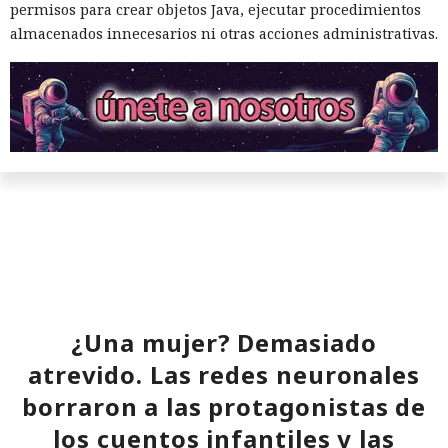
doble del año pasado, que fue de alrededor de 520 millones.
permisos para crear objetos Java, ejecutar procedimientos
almacenados innecesarios ni otras acciones administrativas.
El sonado hackeo a Snowflake
no quedó impune: detenido el
autor, ya espera sentencia en
¿Una mujer? Demasiado
una celda.
atrevido. Las redes neuronales
borraron a las protagonistas de
10:34 / 07.08.2026
los cuentos infantiles y las