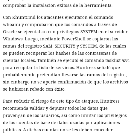
servidor, renunciar a la conversión de los web streams a
comprobar la instalación exitosa de la herramienta.
favor de los streams nativos de Node.js en toda la capa de
Con KhuntCmd los atacantes ejecutaron el comando
renderizado permite procesar un 22% más de solicitudes
whoami y comprobaron que los comandos a través de
sin cambiar el código de las aplicaciones.
Oracle se ejecutaban con privilegios SYSTEM en el servidor
Entre otras novedades figuran la unificación de la carga útil
Windows. Luego, mediante PowerShell se copiaron las
para reducir el número de solicitudes de precarga, un
ramas del registro SAM, SECURITY y SYSTEM, de las cuales
mejor caché de archivos estáticos, la herramienta de
se pueden recuperar los hashes de las contraseñas de
depuración Instant Navigations, que muestra los
cuentas locales. También se ejecutó el comando tasklist /svc
componentes lentos, documentación con soporte de
para recopilar la lista de servicios. Huntress señaló que
versiones para agentes de IA, límites propios de manejo de
probablemente pretendían llevarse las ramas del registro,
errores y compatibilidad con importaciones de archivos tipo
sin embargo no se aporta confirmación de que los archivos
«glob».
se hubieran robado con éxito.
Las conversaciones sobre la pérdida de popularidad de
Para reducir el riesgo de este tipo de ataques, Huntress
Next.js en favor de los frameworks Remix, Astro y Gatsby
recomienda validar y depurar todos los datos que
aún no se confirman en los datos: según el director general
provengan de los usuarios, así como limitar los privilegios
de Vercel, Guillermo Rauch, este año el número de
de las cuentas de base de datos usadas por aplicaciones
descargas del framework superó los mil millones — casi el
públicas. A dichas cuentas no se les deben conceder