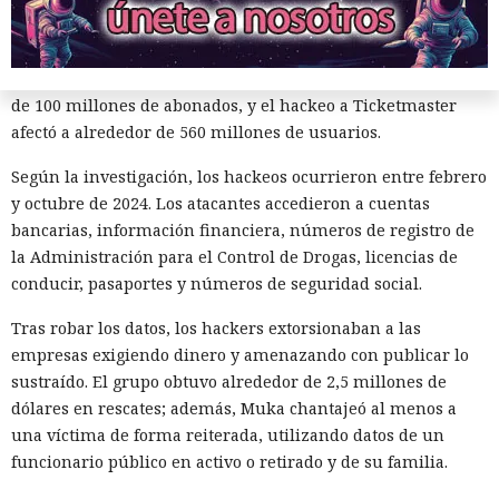
grandes de Estados Unidos.
La magnitud de las filtraciones fue enorme: en el caso de
AT&T se trató de registros de llamadas y mensajes de más
de 100 millones de abonados, y el hackeo a Ticketmaster
afectó a alrededor de 560 millones de usuarios.
Según la investigación, los hackeos ocurrieron entre febrero
y octubre de 2024. Los atacantes accedieron a cuentas
bancarias, información financiera, números de registro de
la Administración para el Control de Drogas, licencias de
¿Una mujer? Demasiado
conducir, pasaportes y números de seguridad social.
atrevido. Las redes neuronales
Tras robar los datos, los hackers extorsionaban a las
borraron a las protagonistas de
empresas exigiendo dinero y amenazando con publicar lo
los cuentos infantiles y las
sustraído. El grupo obtuvo alrededor de 2,5 millones de
dejaron con apenas un 2%.
dólares en rescates; además, Muka chantajeó al menos a
una víctima de forma reiterada, utilizando datos de un
funcionario público en activo o retirado y de su familia.
20:35 / 06.08.2026