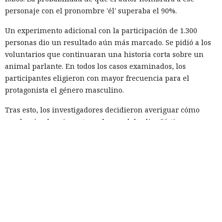
personaje con el pronombre 'él' superaba el 90%.
Un experimento adicional con la participación de 1.300
personas dio un resultado aún más marcado. Se pidió a los
voluntarios que continuaran una historia corta sobre un
animal parlante. En todos los casos examinados, los
participantes eligieron con mayor frecuencia para el
protagonista el género masculino.
Tras esto, los investigadores decidieron averiguar cómo
resolverían la misma tarea los modelos lingüísticos
modernos. El experimento incluyó a Claude Sonnet 4.5,
Gemini 2.5, GPT-4o, GPT-5.1, Mistral Medium y el modelo
abierto Olmo 3.
Cada sistema continuó la frase sobre un animal que se
dirigía a la granja, la cocina, el río o la tienda miles de
veces. Como personajes se emplearon: oso, ave, gato, perro,
ratón, cerdo y conejo. Los investigadores también