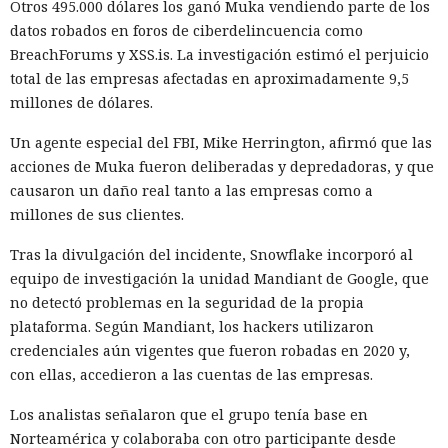
Otros 495.000 dólares los ganó Muka vendiendo parte de los
datos robados en foros de ciberdelincuencia como
Búhos sabios, lobos valientes y prácticamente sin heroínas:
BreachForums y XSS.is. La investigación estimó el perjuicio
bienvenidos al futuro de la literatura.
total de las empresas afectadas en aproximadamente 9,5
millones de dólares.
Un agente especial del FBI, Mike Herrington, afirmó que las
acciones de Muka fueron deliberadas y depredadoras, y que
causaron un daño real tanto a las empresas como a
millones de sus clientes.
Tras la divulgación del incidente, Snowflake incorporó al
equipo de investigación la unidad Mandiant de Google, que
no detectó problemas en la seguridad de la propia
plataforma. Según Mandiant, los hackers utilizaron
credenciales aún vigentes que fueron robadas en 2020 y,
La inteligencia artificial generativa rara vez convierte a los
con ellas, accedieron a las cuentas de las empresas.
animales parlantes en cuentos infantiles en personajes
femeninos. El análisis de 23.800 textos creados por seis
Los analistas señalaron que el grupo tenía base en
modelos lingüísticos mostró que solo el 2% de los
Norteamérica y colaboraba con otro participante desde