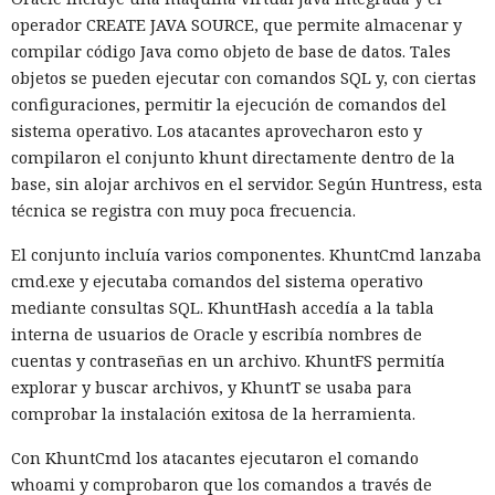
no quedó impune: detenido el
doble del año pasado, que fue de alrededor de 520 millones.
operador CREATE JAVA SOURCE, que permite almacenar y
autor, ya espera sentencia en
compilar código Java como objeto de base de datos. Tales
una celda.
objetos se pueden ejecutar con comandos SQL y, con ciertas
configuraciones, permitir la ejecución de comandos del
sistema operativo. Los atacantes aprovecharon esto y
10:34 / 07.08.2026
compilaron el conjunto khunt directamente dentro de la
base, sin alojar archivos en el servidor. Según Huntress, esta
Hombre podría afrontar hasta 32 años de prisión por filtrar
técnica se registra con muy poca frecuencia.
secretos de 165 empresas.
El conjunto incluía varios componentes. KhuntCmd lanzaba
cmd.exe y ejecutaba comandos del sistema operativo
mediante consultas SQL. KhuntHash accedía a la tabla
interna de usuarios de Oracle y escribía nombres de
cuentas y contraseñas en un archivo. KhuntFS permitía
explorar y buscar archivos, y KhuntT se usaba para
comprobar la instalación exitosa de la herramienta.
Con KhuntCmd los atacantes ejecutaron el comando
whoami y comprobaron que los comandos a través de