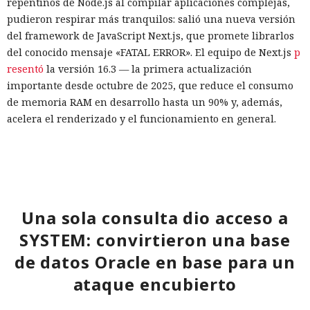
repentinos de Node.js al compilar aplicaciones complejas,
pudieron respirar más tranquilos: salió una nueva versión
del framework de JavaScript Next.js, que promete librarlos
del conocido mensaje «FATAL ERROR». El equipo de Next.js
p
resentó
la versión 16.3 — la primera actualización
importante desde octubre de 2025, que reduce el consumo
de memoria RAM en desarrollo hasta un 90% y, además,
acelera el renderizado y el funcionamiento en general.
La contribución principal a la economía de memoria la
aporta el empaquetador integrado Turbopack, que desde
2022 sustituye progresivamente a Webpack en el proyecto.
En la nueva versión están activados por defecto el caché en
Una sola consulta dio acceso a
disco y el desplazamiento de datos no utilizados a disco. Una
instancia con 50 rutas (páginas separadas) ahora consume
SYSTEM: convirtieron una base
alrededor de 840 megabytes en lugar de los anteriores 4,6
de datos Oracle en base para un
gigabytes — un ahorro de aproximadamente el 82%.
ataque encubierto
El caché en disco, probado ya en la versión 16.1, lee el caché
guardado antes de la compilación y recompila solo los