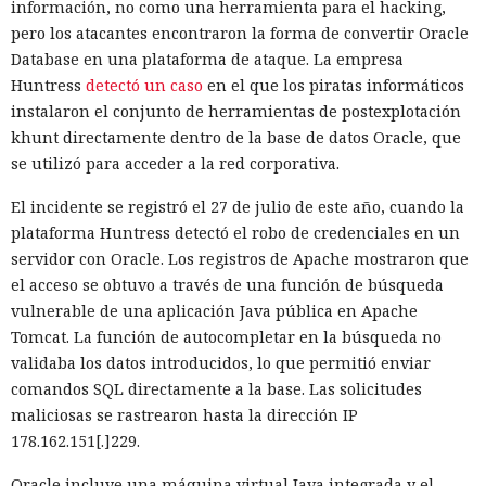
información, no como una herramienta para el hacking,
servidor, renunciar a la conversión de los web streams a
pero los atacantes encontraron la forma de convertir Oracle
favor de los streams nativos de Node.js en toda la capa de
Database en una plataforma de ataque. La empresa
renderizado permite procesar un 22% más de solicitudes
Huntress
detectó un caso
en el que los piratas informáticos
sin cambiar el código de las aplicaciones.
instalaron el conjunto de herramientas de postexplotación
Entre otras novedades figuran la unificación de la carga útil
khunt directamente dentro de la base de datos Oracle, que
para reducir el número de solicitudes de precarga, un
se utilizó para acceder a la red corporativa.
mejor caché de archivos estáticos, la herramienta de
El incidente se registró el 27 de julio de este año, cuando la
depuración Instant Navigations, que muestra los
plataforma Huntress detectó el robo de credenciales en un
componentes lentos, documentación con soporte de
servidor con Oracle. Los registros de Apache mostraron que
versiones para agentes de IA, límites propios de manejo de
el acceso se obtuvo a través de una función de búsqueda
errores y compatibilidad con importaciones de archivos tipo
vulnerable de una aplicación Java pública en Apache
«glob».
Tomcat. La función de autocompletar en la búsqueda no
Las conversaciones sobre la pérdida de popularidad de
validaba los datos introducidos, lo que permitió enviar
Next.js en favor de los frameworks Remix, Astro y Gatsby
comandos SQL directamente a la base. Las solicitudes
aún no se confirman en los datos: según el director general
maliciosas se rastrearon hasta la dirección IP
de Vercel, Guillermo Rauch, este año el número de
178.162.151[.]229.
El sonado hackeo a Snowflake
descargas del framework superó los mil millones — casi el
Oracle incluye una máquina virtual Java integrada y el