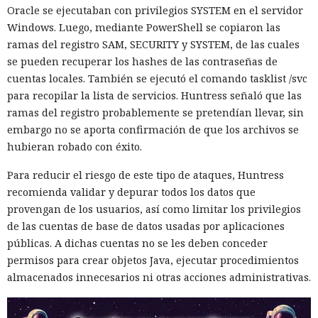
Oracle se ejecutaban con privilegios SYSTEM en el servidor
Windows. Luego, mediante PowerShell se copiaron las
El canadiense Connor Riley Muka ganó dinero durante
ramas del registro SAM, SECURITY y SYSTEM, de las cuales
muchos meses con datos robados de otras personas, antes
se pueden recuperar los hashes de las contraseñas de
de ser detenido y entregado a la justicia estadounidense por
cuentas locales. También se ejecutó el comando tasklist /svc
uno de los mayores hackeos de los últimos años — ataque a
para recopilar la lista de servicios. Huntress señaló que las
la plataforma en la nube Snowflake.
ramas del registro probablemente se pretendían llevar, sin
embargo no se aporta confirmación de que los archivos se
Muka, de 26 años, se declaró culpable de cargos de fraude
hubieran robado con éxito.
informático y telefónico, robo agravado de datos personales
y conspiración en un tribunal federal del estado de
Para reducir el riesgo de este tipo de ataques, Huntress
Washington. Su sentencia se dictará el 27 de octubre; la
recomienda validar y depurar todos los datos que
pena máxima es de hasta 32 años de prisión.
provengan de los usuarios, así como limitar los privilegios
de las cuentas de base de datos usadas por aplicaciones
Muka y sus cómplices utilizaron credenciales robadas para
públicas. A dichas cuentas no se les deben conceder
acceder a cuentas de Snowflake y robaron información de al
permisos para crear objetos Java, ejecutar procedimientos
menos 165 empresas. Entre las afectadas se encuentran
almacenados innecesarios ni otras acciones administrativas.
AT&T, Ticketmaster, Advance Auto Parts, Neiman Marcus,
Santander, LendingTree y uno de los distritos escolares más