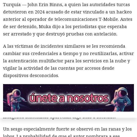
protagonistas recibieron género femenino. El 41% de los
Turquía — John Erin Binns, a quien las autoridades turcas
personajes resultaron masculinos, y en el 57% restante los
detuvieron en 2024 acusado de estar vinculado a un hackeo
modelos los dejaron sin indicar el sexo o los marcaron como
anterior al operador de telecomunicaciones T-Mobile. Antes
neutrales.
de ser detenido, Muka dijo a los periodistas que esperaba
ser arrestado y que destruyó pruebas con antelación.
El estudio fue realizado por especialistas de la Universidad
de Washington. Los resultados se presentaron el 25 de junio
A las víctimas de incidentes similares se les recomienda
de 2026 en la conferencia de ACM sobre equidad,
cambiar sus credenciales a tiempo y no reutilizarlas, activar
responsabilidad y transparencia en Montreal.
la autenticación multifactor para los servicios en la nube y
vigilar la actividad de las cuentas por accesos desde
El trabajo continuó un proyecto previo dedicado al género
dispositivos desconocidos.
de los animales en libros infantiles populares. Entonces los
investigadores estudiaron 300 obras y encontraron que la
mayoría de los animales que aparecen con frecuencia eran
representados como personajes masculinos. La excepción
fueron los gatos, los patos y las aves, entre los cuales las
imágenes femeninas aparecían algo más a menudo.
Un sesgo especialmente fuerte se observó en las ranas y los
lobos. La probabilidad de que el autor nombrara a ese